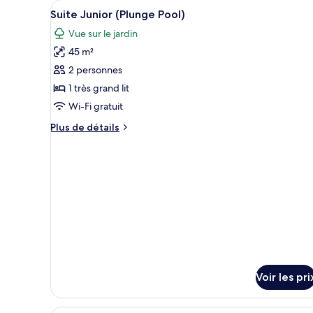
de
Afficher
Une chambre spacieuse avec un 
6
Suite Junior (Plunge Pool)
chambre
toutes
Chambre
Vue sur le jardin
les
Supérieure
45 m²
photos
pour
2 personnes
ce
1 très grand lit
type
Wi-Fi gratuit
de
Plus
Plus de détails
chambre :
de
Suite
détails
sur
Junior
le
(Plunge
type
Pool)
de
chambre
Suite
Junior
(Plunge
Pool)
Voir les pri