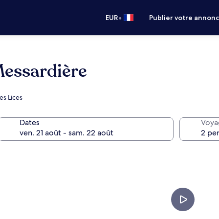
•
EUR
Publier votre annon
Messardière
es Lices
Dates
Voya