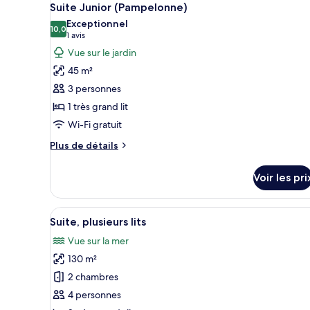
2
de
Suite Junior (Pampelonne)
toutes
chambre
Exceptionnel
Chambre,
les
10,0
10,0 sur 10
(1 avis)
1 avis
plusieurs
photos
Vue sur le jardin
lits
pour
45 m²
ce
3 personnes
type
1 très grand lit
de
Wi-Fi gratuit
chambre :
Suite
Plus
Plus de détails
Junior
de
détails
(Pampelonne)
Voir les pri
sur
le
type
Afficher
Une chambre d’hôtel avec un gra
6
de
Suite, plusieurs lits
toutes
chambre
Vue sur la mer
Suite
les
Junior
130 m²
photos
(Pampelonne)
pour
2 chambres
ce
4 personnes
type