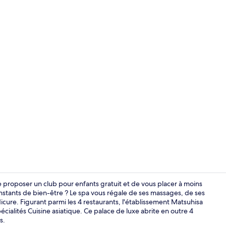
Vidéo du cr
 proposer un club pour enfants gratuit et de vous placer à moins
nstants de bien-être ? Le spa vous régale de ses massages, de ses
cure. Figurant parmi les 4 restaurants, l'établissement Matsuhisa
4 restaurants
cialités Cuisine asiatique. Ce palace de luxe abrite en outre 4
s.