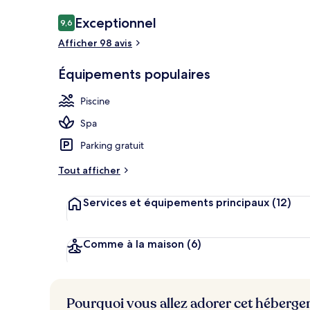
Avis
Exceptionnel
9,6
9,6 sur 10
voyageurs
Afficher 98 avis
Suite (Louise)
Équipements populaires
Piscine
Spa
Parking gratuit
Tout afficher
Services et équipements principaux
(12)
Comme à la maison
(6)
Pourquoi vous allez adorer cet héberg