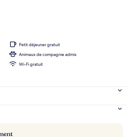
 | Literie de qualité supérieure, articles gratuits dans le mini-bar
Petit déjeuner gratuit
Animaux de compagnie admis
Wi-Fi gratuit
ement