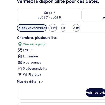
Vérifiez la disponibilité pour ces dates.
Vérifier la disponibilité pour ce soir août 7 - août 8
Vérifier la di
Ce soir
août 7 - août 8
a
Filtres
Toutes les chambres
3+ lits
1 lit
2 lits
disponibles
Afficher
Une piscine bordée de deux cha
pour
9
Chambre, plusieurs lits
toutes
les
Vue sur le jardin
les
chambres
170 m²
photos
pour
1 chambre
ce
6 personnes
type
3 très grands lits
de
Wi-Fi gratuit
chambre :
Plus
Plus de détails
Chambre,
de
plusieurs
détails
Voir les pri
lits
sur
le
type
Afficher
Un jardin avec un espace aména