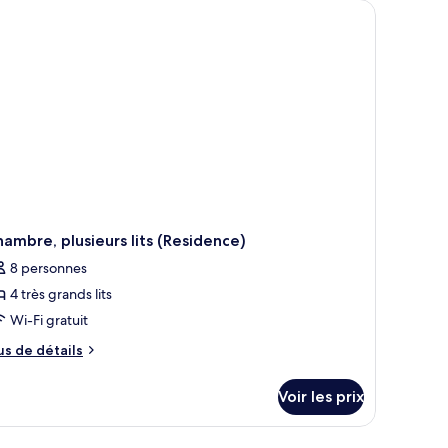
e jardin extérieur.
de fenêtre, d’un canapé confortable, d’un fauteuil et d’une table basse agrém
hambre
hambre
périeure,
e
er
ambre, plusieurs lits (Residence)
8 personnes
4 très grands lits
Wi-Fi gratuit
us
us de détails
e
tails
Voir les prix
r
pe