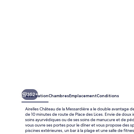
Château
de
la
Messardière
352+
Présentation
Chambres
Emplacement
Conditions
Airelles Château de la Messardière a le double avantage de
de 10 minutes de route de Place des Lices. Envie de doux i
soins ayurvédiques ou de ses soins de manucure et de pédi
vous ouvre ses portes pour le dîner et vous propose des spé
piscines extérieures, un bar à la plage et une salle de fitnes