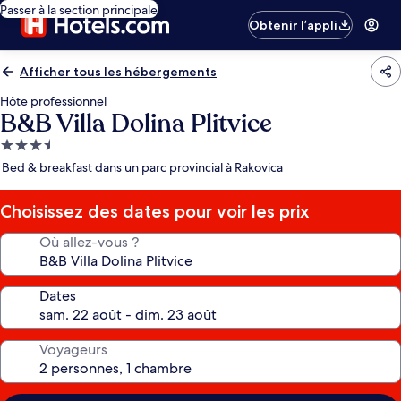
Passer à la section principale
Obtenir l’appli
Afficher tous les hébergements
Hôte professionnel
B&B Villa Dolina Plitvice
Hébergement
3.5 étoiles
Bed & breakfast dans un parc provincial à Rakovica
Choisissez des dates pour voir les prix
Où allez-vous ?
Dates
Voyageurs