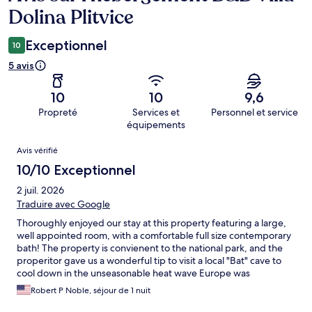
Dolina Plitvice
Exceptionnel
10
5 avis
10
10
9,6
Propreté
Services et
Personnel et service
équipements
Avis
Avis vérifié
10/10 Exceptionnel
2 juil. 2026
Traduire avec Google
Thoroughly enjoyed our stay at this property featuring a large,
well appointed room, with a comfortable full size contemporary
bath! The property is convienent to the national park, and the
properitor gave us a wonderful tip to visit a local "Bat" cave to
cool down in the unseasonable heat wave Europe was
experiencing during our visit. The owner was delightful and
Robert P Noble, séjour de 1 nuit
served a fabulous breakfast spread, with traditional euro
contential offering, meats, cheeses, fresh fruits etc as well as