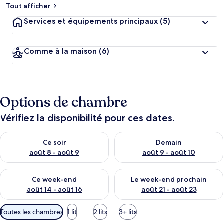
Tout afficher
Services et équipements principaux
(5)
Comme à la maison
(6)
Options de chambre
Vérifiez la disponibilité pour ces dates.
Vérifier la disponibilité pour ce soir août 8 - août 9
Vérifier la disponibilité pour 
Ce soir
Demain
août 8 - août 9
août 9 - août 10
Vérifier la disponibilité pour ce week-end août 14 - août 16
Vérifier la disponibilité pour
Ce week-end
Le week-end prochain
août 14 - août 16
août 21 - août 23
Filtres
Toutes les chambres
1 lit
2 lits
3+ lits
disponibles