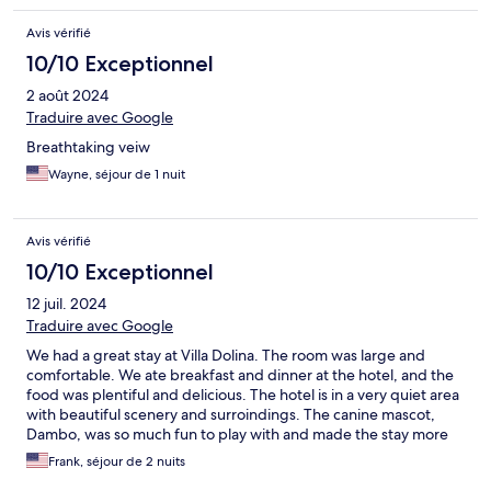
fresh eggs cooked to order. My only sour note was breakfast,
Avis vérifié
although wonderful , and worth the price charged, the name "
Bed & Breakfast" implies Breakfast is included?
10/10 Exceptionnel
2 août 2024
Traduire avec Google
Breathtaking veiw
Wayne, séjour de 1 nuit
Avis vérifié
10/10 Exceptionnel
12 juil. 2024
Traduire avec Google
We had a great stay at Villa Dolina. The room was large and
comfortable. We ate breakfast and dinner at the hotel, and the
food was plentiful and delicious. The hotel is in a very quiet area
with beautiful scenery and surroindings. The canine mascot,
Dambo, was so much fun to play with and made the stay more
enjoyable. We can’t say enough positives about Villa Dolina.
Frank, séjour de 2 nuits
Thank you Branimir (our wonderful host)!