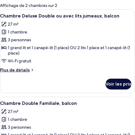
pour
Affichage de 2 chambres sur 2
les
Afficher
Un balcon avec une table et des chaise
12
Chambre Deluxe Double ou avec lits jumeaux, balcon
chambres
toutes
27 m²
les
1 chambre
photos
pour
3 personnes
ce
1 grand lit et 1 canapé-lit (1 place) OU 2 lits 1 place et 1 canapé-lit (1
place)
type
de
Wi-Fi gratuit
chambre :
Plus
Plus de détails
Chambre
de
détails
Deluxe
Voir les prix
sur
Double
le
ou
type
Afficher
Une chambre à coucher avec un lit, deu
avec
9
de
Chambre Double Familiale, balcon
toutes
chambre
lits
27 m²
Chambre
les
jumeaux,
Deluxe
1 chambre
photos
balcon
Double
pour
3 personnes
ou
ce
avec