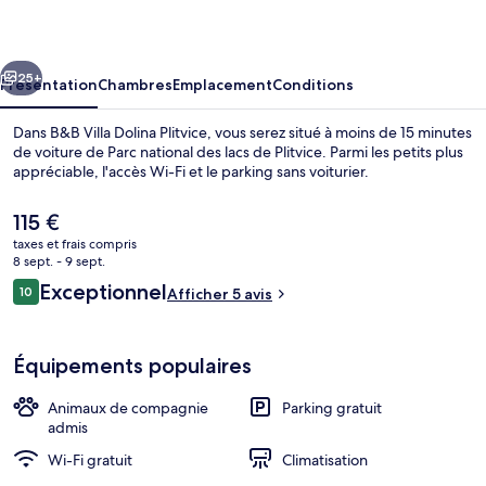
Dolina
Plitvice
cédent
Suivant
25+
Présentation
Chambres
Emplacement
Conditions
Dans B&B Villa Dolina Plitvice, vous serez situé à moins de 15 minutes
de voiture de Parc national des lacs de Plitvice. Parmi les petits plus
appréciable, l'accès Wi-Fi et le parking sans voiturier.
Le
115 €
prix
taxes et frais compris
actuel
8 sept. - 9 sept.
est
Avis
Exceptionnel
10
Afficher 5 avis
de
10 sur 10
voyageurs
Façade de l’hébergement
115 €.
Équipements populaires
Animaux de compagnie
Parking gratuit
admis
Wi-Fi gratuit
Climatisation