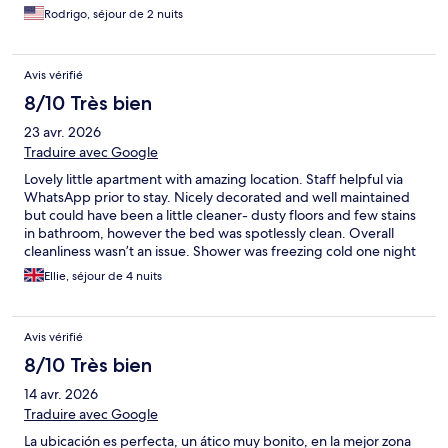
Rodrigo, séjour de 2 nuits
Avis vérifié
8/10 Très bien
23 avr. 2026
Traduire avec Google
Lovely little apartment with amazing location. Staff helpful via
WhatsApp prior to stay. Nicely decorated and well maintained
but could have been a little cleaner- dusty floors and few stains
in bathroom, however the bed was spotlessly clean. Overall
cleanliness wasn’t an issue. Shower was freezing cold one night
but great the rest of the time. Good amenities for an apartment.
Ellie, séjour de 4 nuits
Would stay here again.
Avis vérifié
8/10 Très bien
14 avr. 2026
Traduire avec Google
La ubicación es perfecta, un ático muy bonito, en la mejor zona