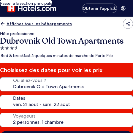
Passer à la section principale
Obtenir l’appli
Afficher tous les hébergements
Hôte professionnel
Dubrovnik Old Town Apartments
Hébergement
3.5 étoiles
Bed & breakfast à quelques minutes de marche de Porte Pile
Choisissez des dates pour voir les prix
Où allez-vous ?
Dates
Voyageurs