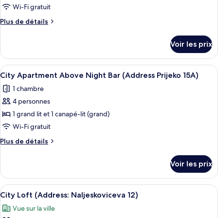
Old
type
Wi-Fi gratuit
Town
de
View
Plus
Plus de détails
chambre :
(address:
de
Attic
Zamanjina
détails
Voir les prix
12)
sur
Studio
le
top
type
Afficher
Une chambre à coucher avec un lit, de
floor
7
de
City Apartment Above Night Bar (Address Prijeko 15A)
toutes
above
chambre
1 chambre
Attic
les
bar
Studio
4 personnes
photos
(Address:
top
pour
1 grand lit et 1 canapé-lit (grand)
Prijeko
floor
ce
above
15A)
Wi-Fi gratuit
bar
type
Plus
Plus de détails
(Address:
de
de
Prijeko
chambre :
détails
15A)
Voir les prix
sur
City
le
Apartment
type
Afficher
Un lit bien fait, recouvert d’une cour
Above
6
de
City Loft (Address: Naljeskoviceva 12)
toutes
chambre
Night
Vue sur la ville
City
les
Bar