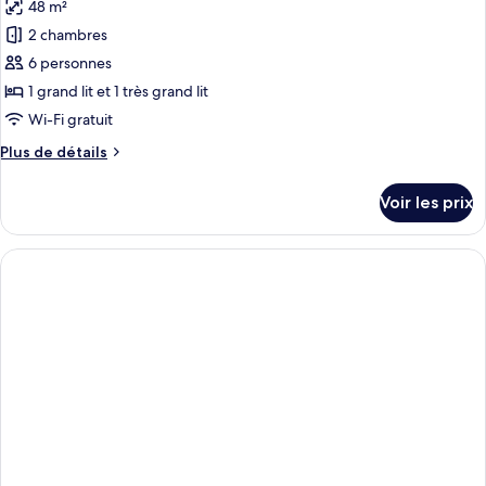
Apartment
48 m²
photos
(Address
Above
pour
2 chambres
Prijeko
Night
ce
Bar
6 personnes
15A)
(Address
type
1 grand lit et 1 très grand lit
Prijeko
de
Wi-Fi gratuit
15A)
chambre :
Plus
Plus de détails
City
de
Loft
détails
Voir les prix
(Address:
sur
le
Naljeskoviceva
type
12)
de
chambre
City
Loft
(Address:
Naljeskoviceva
12)