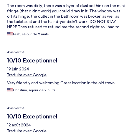
The room was dirty, there was a layer of dust so think on the mini
fridge (that didn’t work) you could draw in it. The window was
off its hinge, the outlet in the bathroom was broken as well as
the toilet seat and the hair dryer didn’t work. DO NOT STAY
HERE They refused to refund me the second night so I had to
stay there. They did offer to come in the morning of my
Leah, séjour de 2 nuits
checkout to clean and fix things… I got that email after 7pm my
last night there.
Avis vérifié
10/10 Exceptionnel
19 juin 2024
Traduire avec Google
Very friendly and welcoming Great location in the old town
Christina, séjour de 2 nuits
Avis vérifié
10/10 Exceptionnel
12 août 2024
Traduire avec Google