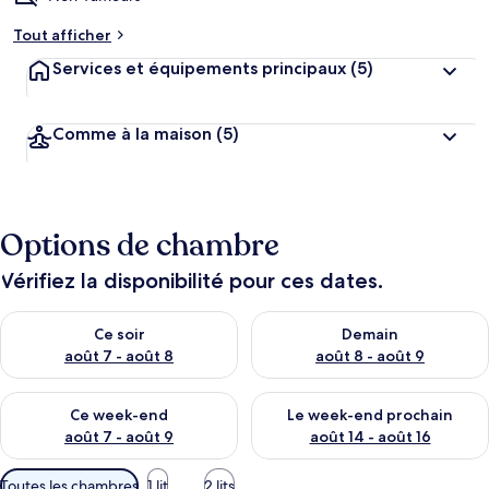
Tout afficher
Services et équipements principaux
(5)
Comme à la maison
(5)
Options de chambre
Vérifiez la disponibilité pour ces dates.
Vérifier la disponibilité pour ce soir août 7 - août 8
Vérifier la disponibilité pour 
Ce soir
Demain
août 7 - août 8
août 8 - août 9
Vérifier la disponibilité pour ce week-end août 7 - août 9
Vérifier la disponibilité pour 
Ce week-end
Le week-end prochain
août 7 - août 9
août 14 - août 16
Filtres
Toutes les chambres
1 lit
2 lits