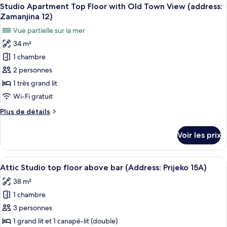
Afficher
Ground
15
de
Studio Apartment Top Floor with Old Town View (address:
toutes
Floor
chambre
Zamanjina 12)
Deluxe
les
(address:
Vue partielle sur la mer
Double
photos
Zamanjina
Room
34 m²
pour
12)
Ground
1 chambre
ce
Floor
(address:
type
2 personnes
Zamanjina
de
1 très grand lit
12)
chambre :
Wi-Fi gratuit
Studio
Plus
Plus de détails
Apartment
de
Top
détails
Voir les prix
sur
Floor
le
with
type
Afficher
Une chambre à coucher aménagée dans un
Old
11
de
Attic Studio top floor above bar (Address: Prijeko 15A)
toutes
Town
chambre
38 m²
Studio
les
View
Apartment
1 chambre
photos
(address:
Top
pour
3 personnes
Zamanjina
Floor
ce
with
12)
1 grand lit et 1 canapé-lit (double)