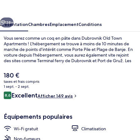
Town
Apartments
cédent
Suivant
138+
Présentation
Chambres
Emplacement
Conditions
Vous serez comme un coq en pâte dans Dubrovnik Old Town
Apartments ! L'hébergement se trouve à moins de 10 minutes de
marche de points d'intérêt comme Porte Pile et Plage de Banje. En
voiture depuis l'hébergement, vous aurez également vite rejoint
des sites comme Terminal ferry de Dubrovnik et Port de Gruž. Les
autres voyageurs adorent le personnel attentionné.
Le
180 €
prix
taxes et frais compris
actuel
1 sept. - 2 sept.
Penthouse with View (Address: Lazarina 
est
Avis
Excellent
8,6
Afficher 149 avis
de
8,6 sur 10
voyageurs
180 €.
Équipements populaires
Wi-Fi gratuit
Climatisation
Non-fumeurs