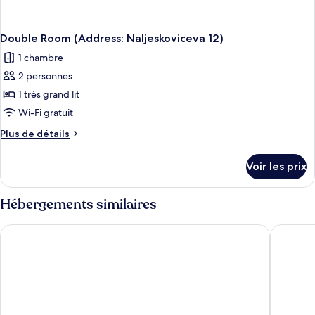
Double Room (Address: Naljeskoviceva 12)
1 chambre
2 personnes
1 très grand lit
Wi-Fi gratuit
Plus
Plus de détails
de
détails
Voir les prix
sur
le
type
Hébergements similaires
de
chambre
Hamlet Bed & Breakfast
Rooms T
Double
Room
(Address:
Naljeskoviceva
12)