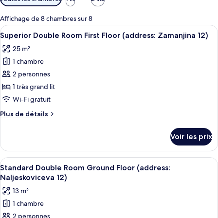
disponibles
pour
Affichage de 8 chambres sur 8
les
Afficher
Une chambre à coucher avec un grand l
6
Superior Double Room First Floor (address: Zamanjina 12)
chambres
toutes
25 m²
les
1 chambre
photos
pour
2 personnes
ce
1 très grand lit
type
Wi-Fi gratuit
de
Plus
Plus de détails
chambre :
de
Superior
détails
Voir les prix
sur
Double
le
Room
type
Afficher
Une chambre à coucher avec un grand l
First
11
de
Standard Double Room Ground Floor (address:
toutes
Floor
chambre
Naljeskoviceva 12)
Superior
les
(address:
13 m²
Double
photos
Zamanjina
Room
1 chambre
pour
12)
First
2 personnes