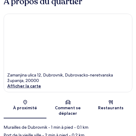
À propos du quartier
Zamanjina ulica 12, Dubrovnik, Dubrovacko-neretvanska
županija, 20000
Afficher la carte
Carte
À proximité
Comment se
Restaurants
déplacer
Murailles de Dubrovnik
- 1 min à pied
- 0.1 km
Port de la vieille ville
- 2 min à pied
- 0.2 km