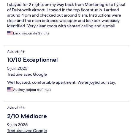
I stayed for 2 nights on my way back from Montenegro to fly out
of Dubrovnik airport. I stayed in the top floor studio. I arrived
around 4 pm and checked out around 3 am. Instructions were
clear and the main entrance was open and lockbox was easily
identified. Very clean room with slanted ceiling and a small
kitchen perfect if you want to prepare a couple meals, also had a
Erick, séjour de 2 nuits
small washer/dryer unit. The place was also really easy to access
from the Old Town main entrance. Highly recommend!!
Greetings from California.
Avis vérifié
10/10 Exceptionnel
5 juil. 2025
Traduire avec Google
Well located, comfortable apartment. We enjoyed our stay.
Audrey, séjour de 1 nuit
Avis vérifié
2/10 Médiocre
9 juin 2026
Traduire avec Google