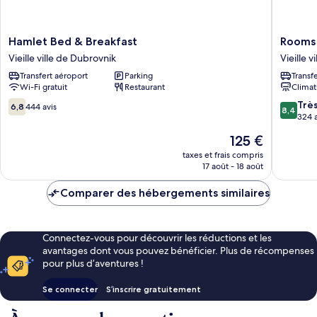
Hamlet
Rooms
Hamlet Bed & Breakfast
Rooms
Bed
Tezoro
Vieille ville de Dubrovnik
Vieille 
&
Vieille
Transfert aéroport
Parking
Transf
Breakfast
ville
Wi-Fi gratuit
Restaurant
Climat
Vieille
de
ville
Dubrovn
6.8
8.4
Trè
6,8
444 avis
8,4
de
sur
sur
324 a
Dubrovnik
10,
10,
Le
125 €
444 avis
Très
nouveau
bien,
taxes et frais compris
prix
17 août - 18 août
324 avis
est
de
Comparer des hébergements similaires
125 €
Connectez-vous pour découvrir les réductions et les
avantages dont vous pouvez bénéficier. Plus de récompenses
pour plus d’aventures !
Se connecter
S’inscrire gratuitement