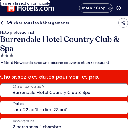
Passer à la section principale
Obtenir l’appli
Afficher tous les hébergements
Hôte professionnel
Burrendale Hotel Country Club &
Spa
Hébergement
3.0 étoiles
Hôtel à Newcastle avec une piscine couverte et un restaurant
Choisissez des dates pour voir les prix
Où allez-vous ?
Dates
Voyageurs