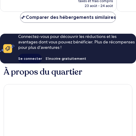
1 006 avis
104 avis
taxes et frais compris
prix
23 août - 24 août
est
de
Comparer des hébergements similaires
236 €
Connectez-vous pour découvrir les réductions et les
avantages dont vous pouvez bénéficier. Plus de récompenses
pour plus d’aventures !
Se connecter
S’inscrire gratuitement
À propos du quartier