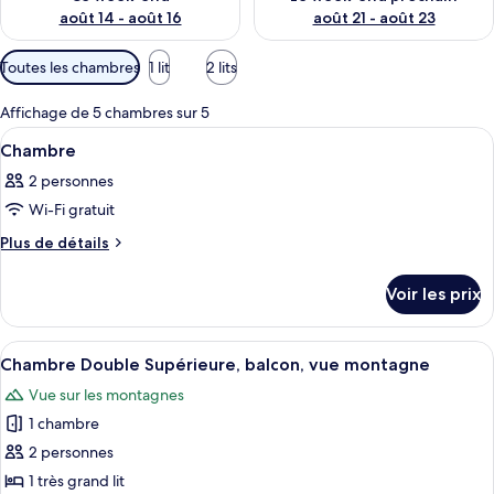
août 14 - août 16
août 21 - août 23
Filtres
Toutes les chambres
1 lit
2 lits
disponibles
pour
Affichage de 5 chambres sur 5
les
Afficher
Une chambre d’hôtel équipée d’un lit, d
1
Chambre
chambres
toutes
2 personnes
les
Wi-Fi gratuit
photos
pour
Plus
Plus de détails
de
ce
détails
type
Voir les prix
sur
de
le
chambre :
type
Afficher
Une chambre d’hôtel avec un grand lit
1
de
Chambre
Chambre Double Supérieure, balcon, vue montagne
toutes
chambre
Vue sur les montagnes
Chambre
les
1 chambre
photos
pour
2 personnes
ce
1 très grand lit