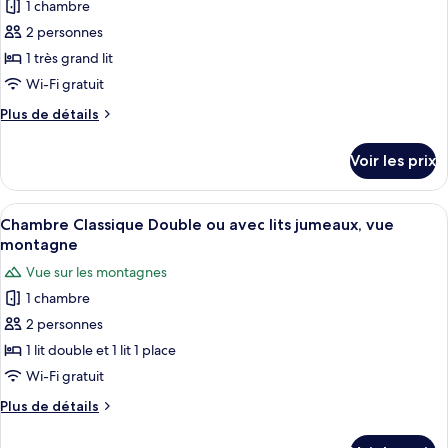
Quadruple
1 chambre
photos
Familiale
pour
2 personnes
ce
1 très grand lit
type
Wi-Fi gratuit
de
Plus
Plus de détails
chambre :
de
Chambre
détails
Voir les prix
sur
Double
le
Standard,
type
Afficher
Chambre Classique Double ou avec lits
vue
1
de
Chambre Classique Double ou avec lits jumeaux, vue
toutes
montagne
chambre
montagne
Chambre
les
Vue sur les montagnes
Double
photos
Standard,
1 chambre
pour
vue
2 personnes
ce
montagne
type
1 lit double et 1 lit 1 place
de
Wi-Fi gratuit
chambre :
Plus
Plus de détails
Chambre
de
Classique
détails