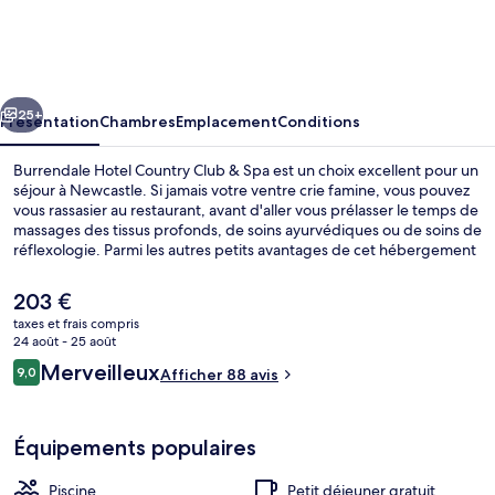
Hotel
Country
Club
cédent
Suivant
&
25+
Présentation
Chambres
Emplacement
Conditions
Spa
Burrendale Hotel Country Club & Spa est un choix excellent pour un
séjour à Newcastle. Si jamais votre ventre crie famine, vous pouvez
vous rassasier au restaurant, avant d'aller vous prélasser le temps de
massages des tissus profonds, de soins ayurvédiques ou de soins de
réflexologie. Parmi les autres petits avantages de cet hébergement
figurent une piscine couverte, un bar / salon et une salle de fitness.
Le
203 €
prix
taxes et frais compris
actuel
24 août - 25 août
Piscine couverte
est
Avis
Merveilleux
9,0
Afficher 88 avis
de
9,0 sur 10
voyageurs
203 €.
Équipements populaires
Piscine
Petit déjeuner gratuit