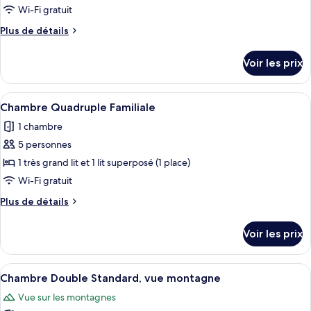
type
Wi-Fi gratuit
de
Plus
Plus de détails
chambre :
de
Chambre
détails
Voir les prix
sur
Double
le
Supérieure,
type
Afficher
Une chambre d’hôtel avec un grand lit, 
balcon,
1
de
Chambre Quadruple Familiale
toutes
vue
chambre
1 chambre
Chambre
les
montagne
Double
5 personnes
photos
Supérieure,
pour
1 très grand lit et 1 lit superposé (1 place)
balcon,
ce
vue
Wi-Fi gratuit
montagne
type
Plus
Plus de détails
de
de
chambre :
détails
Voir les prix
sur
Chambre
le
Quadruple
type
Afficher
Une chambre d’hôtel comprenant un lit
Familiale
4
de
Chambre Double Standard, vue montagne
toutes
chambre
Vue sur les montagnes
Chambre
les