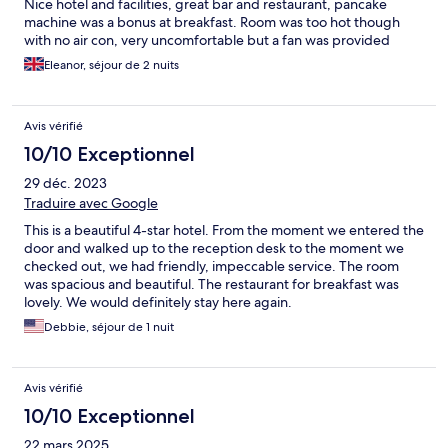
Nice hotel and facilities, great bar and restaurant, pancake
machine was a bonus at breakfast. Room was too hot though
with no air con, very uncomfortable but a fan was provided
Eleanor, séjour de 2 nuits
Avis vérifié
10/10 Exceptionnel
29 déc. 2023
Traduire avec Google
This is a beautiful 4-star hotel. From the moment we entered the
door and walked up to the reception desk to the moment we
checked out, we had friendly, impeccable service. The room
was spacious and beautiful. The restaurant for breakfast was
lovely. We would definitely stay here again.
Debbie, séjour de 1 nuit
Avis vérifié
10/10 Exceptionnel
22 mars 2025