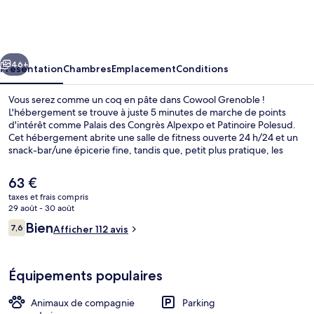
Grenoble
cédent
Suivant
46+
Présentation
Chambres
Emplacement
Conditions
Vous serez comme un coq en pâte dans Cowool Grenoble !
L'hébergement se trouve à juste 5 minutes de marche de points
d'intérêt comme Palais des Congrès Alpexpo et Patinoire Polesud.
Cet hébergement abrite une salle de fitness ouverte 24 h/24 et un
snack-bar/une épicerie fine, tandis que, petit plus pratique, les
chambres bénéficient d'un réfrigérateur et un micro-ondes.
Quelques minutes de marche seulement séparent l'hébergement
Le
63 €
des transports publics : Arrêt de tram Grand'Place est accessible en
prix
taxes et frais compris
quelques foulées et Arrêt de tram Polesud-Alpexpo se situe à 3 min
actuel
29 août - 30 août
à pied.
Hall
est
Avis
Bien
7,6
Afficher 112 avis
de
7,6 sur 10
voyageurs
63 €.
Équipements populaires
Animaux de compagnie
Parking