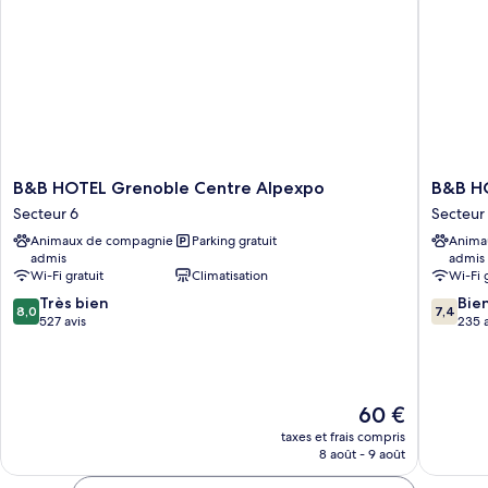
Familial
B&B
B&B
B&B HOTEL Grenoble Centre Alpexpo
B&B HO
HOTEL
HOTEL
Secteur 6
Secteur
Grenoble
Grenobl
Animaux de compagnie
Parking gratuit
Anima
Centre
Centre
admis
admis
Alpexpo
Verlaine
Wi-Fi gratuit
Climatisation
Wi-Fi 
Secteur
Secteur
8.0
7.4
6
Très bien
4
Bie
8,0
7,4
sur
sur
527 avis
235 a
10,
10,
Très
Bien,
bien,
235 avis
527 avis
Le
60 €
nouveau
taxes et frais compris
prix
8 août - 9 août
est