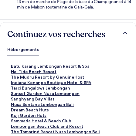
13 min de marche de Plage de la baie du Champignon et à 14
min de Maison souterraine de Gala-Gala.
Continuez vos recherches
Hébergements
L
Batu Karang Lembongan Resort & Spa
i
L
Hai Tide Beach Resort
e
i
L
The Mudru Resort by GenuineHost
n
e
i
L
Indiana Kenanga Boutique Hotel & SPA
o
n
e
i
L
Tarci Bungalows Lembongan
u
o
n
e
i
L
Sunset Garden Nusa Lembongan
v
u
o
n
e
i
L
Sanghyang Bay Villas
r
v
u
o
n
e
i
L
Nusa Sentana Lembongan Bali
a
r
v
u
o
n
e
i
L
Dream Beach Huts
n
a
r
v
u
o
n
e
i
L
Koji Garden Huts
t
n
a
r
v
u
o
n
e
i
L
Sammada Hotel & Beach Club
l
t
n
a
r
v
u
o
n
e
i
L
Lembongan Beach Club and Resort
a
l
t
n
a
r
v
u
o
n
e
i
L
The Tamarind Resort Nusa Lembongan Bali