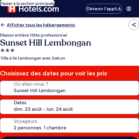
Passer à la section principale
Obtenir l’appli
Afficher tous les hébergements
Maison entière
·
Hôte professionnel
Sunset Hill Lembongan
Hébergement
3.0 étoiles
Villa à Ile Lembongan avec balcon
Choisissez des dates pour voir les prix
Où allez-vous ?
Dates
Voyageurs