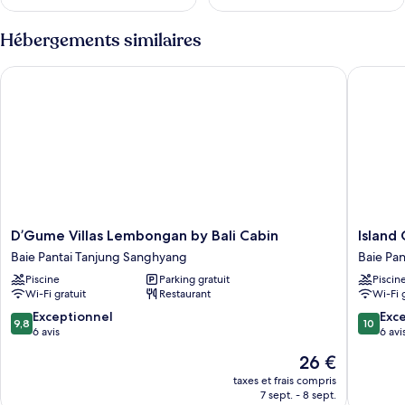
Hébergements similaires
D’Gume Villas Lembongan by Bali Cabin
Island G
D’Gume
Island
D’Gume Villas Lembongan by Bali Cabin
Island
Villas
Garden
Baie Pantai Tanjung Sanghyang
Baie Pa
Lembongan
Huts
Piscine
Parking gratuit
Piscin
by
&
Wi-Fi gratuit
Restaurant
Wi-Fi 
Bali
Yoga
Cabin
Shala
9.8
10.0
Exceptionnel
Exc
9,8
10
Baie
Baie
sur
sur
6 avis
6 avi
Pantai
Pantai
10,
10,
Le
26 €
Tanjung
Tanjung
Exceptionnel,
Exceptio
nouveau
Sanghyang
Sanghy
6 avis
6 avis
taxes et frais compris
prix
7 sept. - 8 sept.