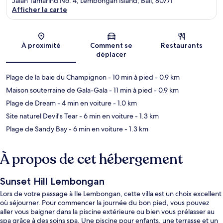
Jalan Tamarind No. 4, Lembongan Island, Bali, 80771
Afficher la carte
Carte
À proximité
Comment se
Restaurants
déplacer
Plage de la baie du Champignon
- 10 min à pied
- 0.9 km
Maison souterraine de Gala-Gala
- 11 min à pied
- 0.9 km
Plage de Dream
- 4 min en voiture
- 1.0 km
Site naturel Devil's Tear
- 6 min en voiture
- 1.3 km
Plage de Sandy Bay
- 6 min en voiture
- 1.3 km
À propos de cet hébergement
Sunset Hill Lembongan
Lors de votre passage à Ile Lembongan, cette villa est un choix excellent
où séjourner. Pour commencer la journée du bon pied, vous pouvez
aller vous baigner dans la piscine extérieure ou bien vous prélasser au
spa grâce à des soins spa. Une piscine pour enfants, une terrasse et un