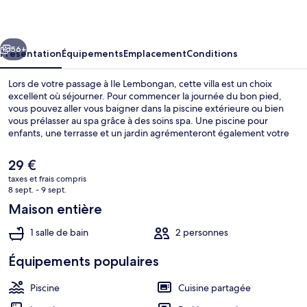
Lembongan
cédent
Suivant
56+
Présentation
Équipements
Emplacement
Conditions
Lors de votre passage à Ile Lembongan, cette villa est un choix
excellent où séjourner. Pour commencer la journée du bon pied,
vous pouvez aller vous baigner dans la piscine extérieure ou bien
vous prélasser au spa grâce à des soins spa. Une piscine pour
enfants, une terrasse et un jardin agrémenteront également votre
séjour.
Le
29 €
prix
taxes et frais compris
actuel
8 sept. - 9 sept.
Piscine extérieure
est
Maison entière
de
29 €.
1 salle de bain
2 personnes
Équipements populaires
Piscine
Cuisine partagée