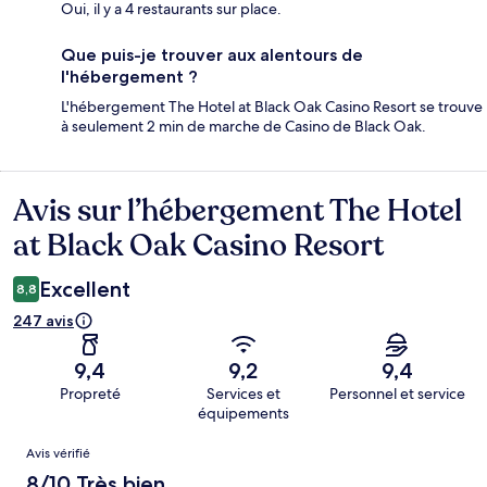
Oui, il y a 4 restaurants sur place.
Que puis-je trouver aux alentours de
l'hébergement ?
L'hébergement The Hotel at Black Oak Casino Resort se trouve
à seulement 2 min de marche de Casino de Black Oak.
Avis sur l’hébergement The Hotel
Avis
at Black Oak Casino Resort
Excellent
8,8
247 avis
9,4
9,2
9,4
Propreté
Services et
Personnel et service
équipements
Avis
Avis vérifié
8/10 Très bien