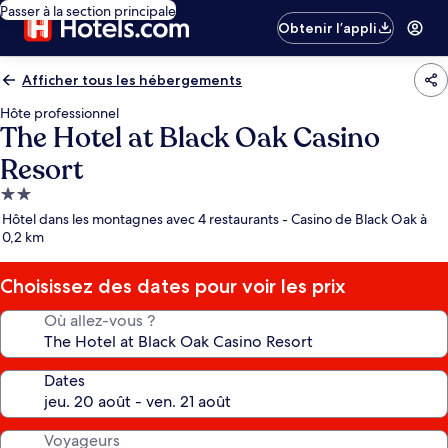
Passer à la section principale
Obtenir l’appli
Afficher tous les hébergements
Hôte professionnel
The Hotel at Black Oak Casino
Resort
Hébergement
2.0 étoiles
Hôtel dans les montagnes avec 4 restaurants - Casino de Black Oak à
0,2 km
Choisissez des dates pour voir les prix
Où allez-vous ?
Dates
Voyageurs