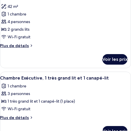
toutes
chambre
42 m²
Chambre
les
Deluxe
1 chambre
photos
pour
4 personnes
ce
2 grands lits
type
Wi-Fi gratuit
de
Plus
Plus de détails
chambre :
de
Chambre
détails
Voir les prix
sur
Deluxe
le
type
Afficher
Une chambre d’hôtel avec un grand lit
2
de
Chambre Exécutive, 1 très grand lit et 1 canapé-lit
toutes
chambre
1 chambre
Chambre
les
Deluxe
3 personnes
photos
pour
1 très grand lit et 1 canapé-lit (1 place)
ce
Wi-Fi gratuit
type
Plus
Plus de détails
de
de
chambre :
détails