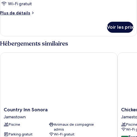
ce
Wi-Fi gratuit
type
Plus
Plus de détails
de
de
chambre :
détails
Voir les prix
sur
Chambre
le
Supérieure
type
Hébergements similaires
de
chambre
Country Inn Sonora
Chicken 
Chambre
Supérieure
Country
Chicken
Country Inn Sonora
Chicke
Inn
Ranch
Jamestown
Jamest
Sonora
Casino
Piscine
Animaux de compagnie
Piscin
Jamestown
Resort
admis
Wi-Fi 
Jamest
Parking gratuit
Wi-Fi gratuit
9.4
Exc