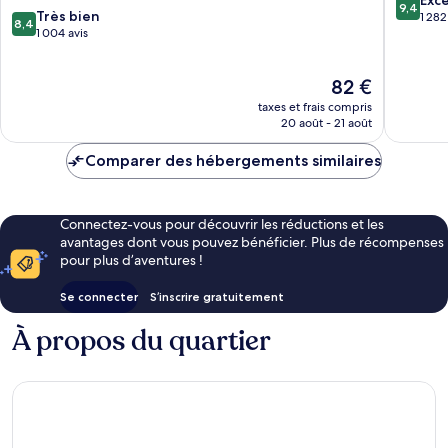
9,4
8.4
Très bien
sur
1 282
8,4
sur
1 004 avis
10,
10,
Exceptio
Très
1 282 avi
Le
82 €
bien,
nouveau
1 004 avis
taxes et frais compris
prix
20 août - 21 août
est
de
Comparer des hébergements similaires
82 €
Connectez-vous pour découvrir les réductions et les
avantages dont vous pouvez bénéficier. Plus de récompenses
pour plus d’aventures !
Se connecter
S’inscrire gratuitement
À propos du quartier