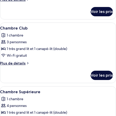
de
de
chambre :
détails
Voir les prix
sur
Chambre
le
«
type
Afficher
Une chambre d’hôtel avec un grand lit
Premier
2
de
Chambre Club
toutes
chambre
»
1 chambre
Chambre
les
«
3 personnes
photos
Premier
pour
1 très grand lit et 1 canapé-lit (double)
»
ce
Wi-Fi gratuit
type
Plus
Plus de détails
de
de
chambre :
détails
Voir les prix
sur
Chambre
le
Club
type
Afficher
Une chambre d’hôtel moderne dotée d’u
4
de
Chambre Supérieure
toutes
chambre
1 chambre
Chambre
les
Club
4 personnes
photos
pour
1 très grand lit et 1 canapé-lit (double)