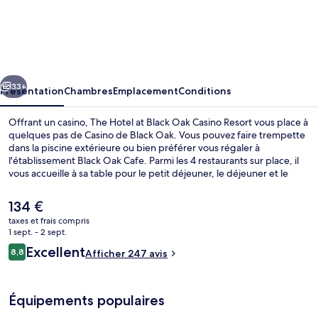
The
Hotel
at
Black
cédent
Suivant
Oak
33+
Présentation
Chambres
Emplacement
Conditions
Casino
Offrant un casino, The Hotel at Black Oak Casino Resort vous place à
Resort
quelques pas de Casino de Black Oak. Vous pouvez faire trempette
dans la piscine extérieure ou bien préférer vous régaler à
l'établissement Black Oak Cafe. Parmi les 4 restaurants sur place, il
vous accueille à sa table pour le petit déjeuner, le déjeuner et le
dîner. Parmi les autres petits avantages de cet hébergement
figurent 2 bars/lounges, un bar en bord de piscine et une salle de
Le
134 €
fitness ouverte 24 h/24. Les autres voyageurs adorent le personnel
prix
taxes et frais compris
attentionné.
actuel
1 sept. - 2 sept.
Casino
est
Avis
Excellent
8,8
Afficher 247 avis
de
8,8 sur 10
voyageurs
134 €.
Équipements populaires