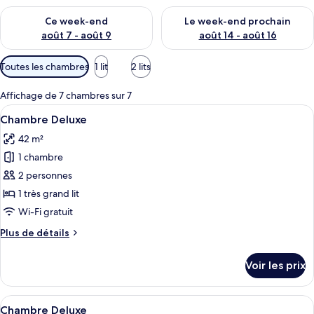
Vérifier la disponibilité pour ce week-end août 7 - août 9
Vérifier la disponibilité pour 
Ce week-end
Le week-end prochain
août 7 - août 9
août 14 - août 16
Filtres
Toutes les chambres
1 lit
2 lits
disponibles
pour
Affichage de 7 chambres sur 7
les
Afficher
Une chambre d’hôtel avec un grand lit
2
Chambre Deluxe
chambres
toutes
42 m²
les
1 chambre
photos
pour
2 personnes
ce
1 très grand lit
type
Wi-Fi gratuit
de
Plus
Plus de détails
chambre :
de
Chambre
détails
Voir les prix
sur
Deluxe
le
type
Afficher
Une chambre d’hôtel avec deux lits, u
2
de
Chambre Deluxe