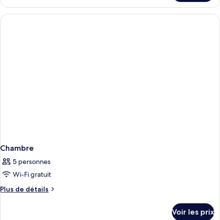
le
SUITE
type
de
chambre
JUNIOR
SUITE
Chambre
5 personnes
Wi-Fi gratuit
Plus
Plus de détails
de
détails
Voir les prix
sur