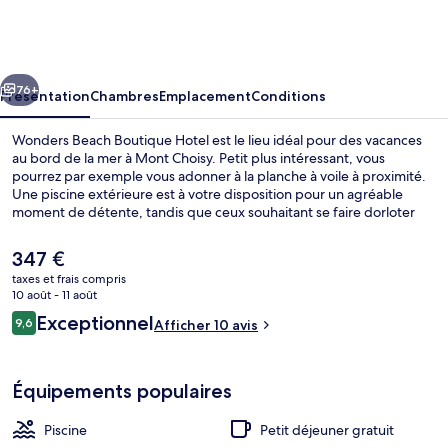
Beach
Boutique
Hotel
cédent
Suivant
76+
Présentation
Chambres
Emplacement
Conditions
Wonders Beach Boutique Hotel est le lieu idéal pour des vacances
au bord de la mer à Mont Choisy. Petit plus intéressant, vous
pourrez par exemple vous adonner à la planche à voile à proximité.
Une piscine extérieure est à votre disposition pour un agréable
moment de détente, tandis que ceux souhaitant se faire dorloter
pourront profiter des soins du visage et un service de manucure et
pédicure. Le café est idéal pour manger un bout, à moins que vous
Le
347 €
ne préfériez prendre une boisson fraiche au bar/salon. Cet hôtel de
prix
taxes et frais compris
luxe abrite en outre une salle de fitness et un snack-bar/une
actuel
10 août - 11 août
épicerie fine.
Piscine extérieure
est
Avis
Exceptionnel
9,6
Afficher 10 avis
de
9,6 sur 10
voyageurs
347 €.
Équipements populaires
Piscine
Petit déjeuner gratuit