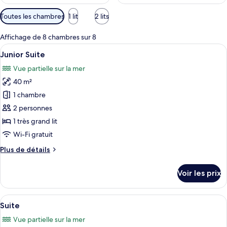
Filtres
Toutes les chambres
1 lit
2 lits
disponibles
pour
Affichage de 8 chambres sur 8
les
Afficher
Une chambre d’hôtel avec un lit, des or
5
Junior Suite
chambres
toutes
Vue partielle sur la mer
les
40 m²
photos
pour
1 chambre
ce
2 personnes
type
1 très grand lit
de
Wi-Fi gratuit
chambre :
Plus
Plus de détails
Junior
de
Suite
détails
Voir les prix
sur
le
type
Afficher
Une chambre d’hôtel avec un lit, un ca
6
de
Suite
toutes
chambre
Vue partielle sur la mer
Junior
les