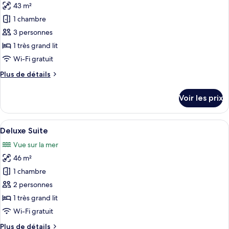
Suite
43 m²
photos
pour
1 chambre
ce
3 personnes
type
1 très grand lit
de
Wi-Fi gratuit
chambre :
Plus
Plus de détails
Suite
de
détails
Voir les prix
sur
le
type
Afficher
Une chambre d’hôtel avec un grand lit,
6
de
Deluxe Suite
toutes
chambre
Vue sur la mer
Suite
les
46 m²
photos
pour
1 chambre
ce
2 personnes
type
1 très grand lit
de
Wi-Fi gratuit
chambre :
Plus
Plus de détails