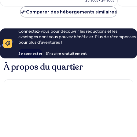
23 août - 24 août
est
de
Comparer des hébergements similaires
413 €
Connectez-vous pour découvrir les réductions et les
avantages dont vous pouvez bénéficier. Plus de récompenses
pour plus d’aventures !
Se connecter
S’inscrire gratuitement
À propos du quartier