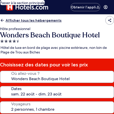
Passer à la section principale
Obtenir l’appli
Afficher tous les hébergements
Hôte professionnel
Wonders Beach Boutique Hotel
Hébergement
4.5 étoiles
Hôtel de luxe en bord de plage avec piscine extérieure, non loin de
Plage de Trou aux Biches
Choisissez des dates pour voir les prix
Où allez-vous ?
Dates
Voyageurs