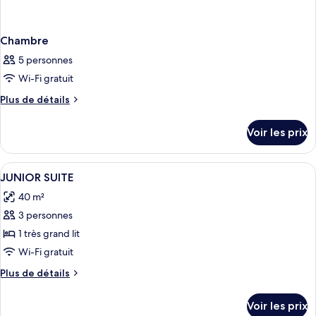
Chambre
5 personnes
Wi-Fi gratuit
Plus
Plus de détails
de
détails
Voir les prix
sur
le
type
Afficher
Literie hypoallergénique, minibar, bu
4
de
JUNIOR SUITE
toutes
chambre
40 m²
Chambre
les
3 personnes
photos
pour
1 très grand lit
ce
Wi-Fi gratuit
type
Plus
Plus de détails
de
de
chambre :
détails
Voir les prix
sur
JUNIOR