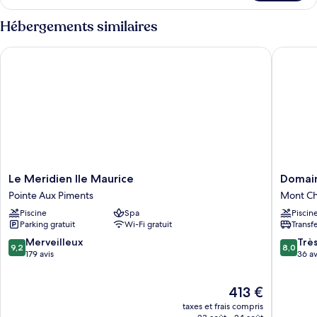
le
type
Hébergements similaires
de
chambre
Le Meridien Ile Maurice
Domaine
Chambre
Le
Domain
Le Meridien Ile Maurice
Domain
Meridien
de
Pointe Aux Piments
Mont Ch
Ile
Grand
Piscine
Spa
Piscin
Maurice
Baie
Parking gratuit
Wi-Fi gratuit
Transf
Pointe
Mont
Aux
Choisy
9.2
8.0
Merveilleux
Trè
9,2
8,0
Piments
sur
sur
179 avis
36 av
10,
10,
Merveilleux,
Très
Le
413 €
179 avis
bien,
nouveau
36 avis
taxes et frais compris
prix