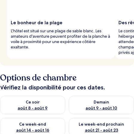
Le bonheur de la plage
Des rêv
L'hôtel est situé sur une plage de sable blanc. Les
Le conti
amateurs d'aventure peuvent profiter de la planche à
hébergem
voile à proximité pour une expérience côtière
attenden
exaltante.
champag
privés 
Options de chambre
Vérifiez la disponibilité pour ces dates.
Vérifier la disponibilité pour ce soir août 8 - août 9
Vérifier la disponibilité pour 
Ce soir
Demain
août 8 - août 9
août 9 - août 10
Vérifier la disponibilité pour ce week-end août 14 - août 16
Vérifier la disponibilité pour
Ce week-end
Le week-end prochain
août 14 - août 16
août 21 - août 23