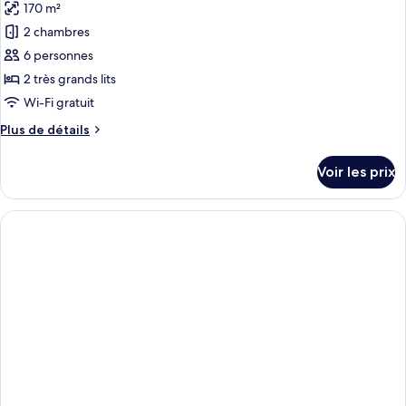
Villa
170 m²
photos
with
pour
2 chambres
Private
ce
Pool
6 personnes
type
2 très grands lits
de
Wi-Fi gratuit
chambre :
Plus
Plus de détails
Deluxe
de
Villa
détails
Voir les prix
with
sur
le
Private
type
Pool
de
chambre
Deluxe
Villa
with
Private
Pool