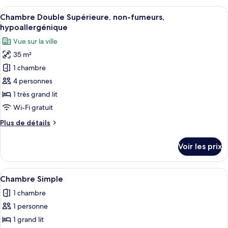
type
Afficher
Une chambre d’hôtel équipée d’un lit,
7
de
Chambre Double Supérieure, non-fumeurs,
toutes
chambre
hypoallergénique
Suite
les
Vue sur la ville
Stadthaus
photos
35 m²
pour
1 chambre
ce
type
4 personnes
de
1 très grand lit
chambre :
Wi-Fi gratuit
Chambre
Plus
Plus de détails
Double
de
Supérieure,
détails
Voir les prix
sur
non-
le
fumeurs,
type
Afficher
Une chambre d’hôtel avec un lit, un bur
hypoallergénique
4
de
Chambre Simple
toutes
chambre
1 chambre
Chambre
les
Double
1 personne
photos
Supérieure,
pour
1 grand lit
non-