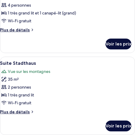
non-
pour
4 personnes
fumeurs,
ce
hypoallergénique
1 très grand lit et 1 canapé-lit (grand)
type
Wi-Fi gratuit
de
Plus
Plus de détails
chambre :
de
Suite
détails
Voir les prix
sur
Maximilian
le
with
type
Afficher
Une chambre d’hôtel comprenant un lit
2
5
de
Suite Stadthaus
toutes
Bathrooms
chambre
Vue sur les montagnes
Suite
les
Maximilian
35 m²
photos
with
pour
2 personnes
2
ce
Bathrooms
1 très grand lit
type
Wi-Fi gratuit
de
Plus
Plus de détails
chambre :
de
Suite
détails
Voir les prix
sur
Stadthaus
le