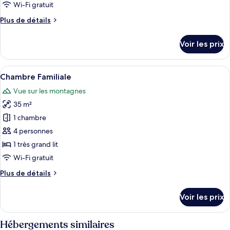
ce
fumeurs,
Wi-Fi gratuit
hypoallergénique
type
Plus
Plus de détails
de
de
chambre :
détails
Voir les prix
sur
Chambre
le
Simple
type
Afficher
Une chambre d’hôtel avec un grand lit
6
de
Chambre Familiale
toutes
chambre
Vue sur les montagnes
Chambre
les
Simple
35 m²
photos
pour
1 chambre
ce
4 personnes
type
1 très grand lit
de
Wi-Fi gratuit
chambre :
Plus
Plus de détails
Chambre
de
Familiale
détails
Voir les prix
sur
le
type
Hébergements similaires
de