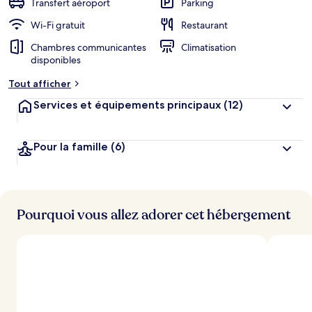
Transfert aéroport
Parking
e
r
Wi-Fi gratuit
Restaurant
g
Chambres communicantes
Climatisation
e
disponibles
m
e
Tout afficher
n
t
Services et équipements principaux
(12)
s
l
Pour la famille
(6)
e
s
m
i
Pourquoi vous allez adorer cet hébergement
e
u
x
n
o
t
é