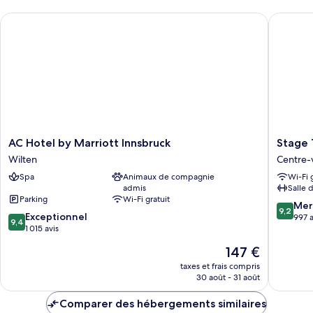
chambre
AC Hotel by Marriott Innsbruck
Stage 12
Chambre
Familiale
AC
Stage
AC Hotel by Marriott Innsbruck
Stage 
Hotel
12
Wilten
Centre-v
by
Hotel
Spa
Animaux de compagnie
Wi-Fi 
Marriott
by
admis
Salle 
Innsbruck
Penz
Parking
Wi-Fi gratuit
Wilten
Centre-
9.2
Mer
9,2
9.4
Exceptionnel
ville
sur
997 a
9,4
sur
1 015 avis
d'Innsb
10,
10,
Merveill
Le
147 €
Exceptionnel,
997 avis
nouveau
1 015 avis
taxes et frais compris
prix
30 août - 31 août
est
de
Comparer des hébergements similaires
147 €