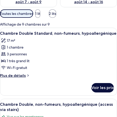
août 7 - août 9
août 14 - août 16
Filtres
Toutes les chambres
1 lit
2 lits
disponibles
pour
Affichage de 9 chambres sur 9
les
Afficher
Une chambre d’hôtel avec un grand lit
6
Chambre Double Standard, non-fumeurs, hypoallergénique
chambres
toutes
17 m²
les
1 chambre
photos
pour
3 personnes
ce
1 très grand lit
type
Wi-Fi gratuit
de
Plus
Plus de détails
chambre :
de
Chambre
détails
Voir les prix
sur
Double
le
Standard,
type
Afficher
Une chambre d'hôtel moderne, dotée d'u
non-
6
de
Chambre Double, non-fumeurs, hypoallergénique (access
toutes
fumeurs,
chambre
via stairs)
Chambre
les
hypoallergénique
Vue sur les montagnes