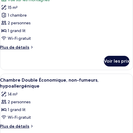
Double
photos
Standard,
15 m²
pour
non-
1 chambre
ce
fumeurs,
hypoallergénique
type
2 personnes
de
1 grand lit
chambre :
Wi-Fi gratuit
Chambre
Plus
Plus de détails
Double,
de
non-
détails
Voir les prix
sur
fumeurs,
le
hypoallergénique
type
Afficher
Une chambre d’hôtel avec deux lits, un
(access
7
de
Chambre Double Économique, non-fumeurs,
toutes
via
chambre
hypoallergénique
Chambre
les
stairs)
14 m²
Double,
photos
non-
2 personnes
pour
fumeurs,
1 grand lit
ce
hypoallergénique
(access
type
Wi-Fi gratuit
via
de
Plus
Plus de détails
stairs)
chambre :
de