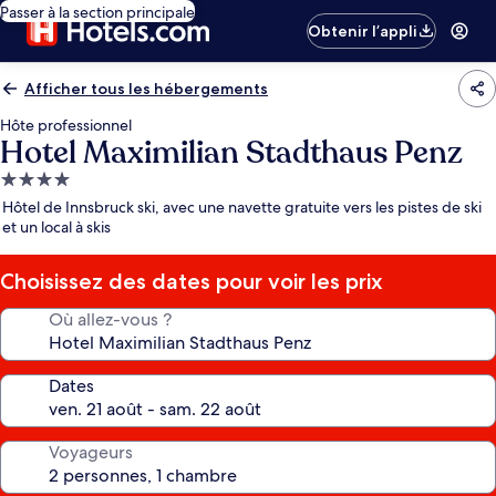
Passer à la section principale
Obtenir l’appli
Afficher tous les hébergements
Hôte professionnel
Hotel Maximilian Stadthaus Penz
Hébergement
4.0 étoiles
Hôtel de Innsbruck ski, avec une navette gratuite vers les pistes de ski
et un local à skis
Choisissez des dates pour voir les prix
Où allez-vous ?
Dates
Voyageurs