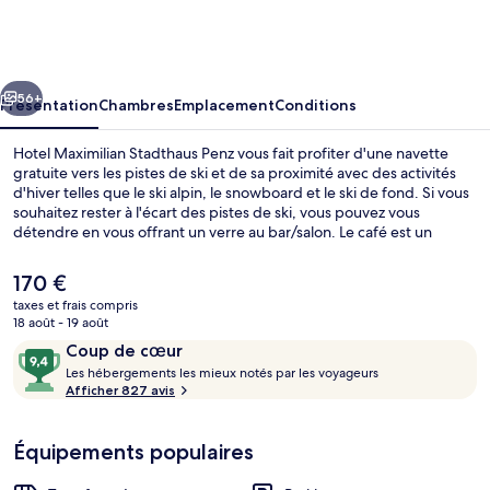
Maximilian
Stadthaus
Penz
cédent
Suivant
56+
Présentation
Chambres
Emplacement
Conditions
Hotel Maximilian Stadthaus Penz vous fait profiter d'une navette
gratuite vers les pistes de ski et de sa proximité avec des activités
d'hiver telles que le ski alpin, le snowboard et le ski de fond. Si vous
souhaitez rester à l'écart des pistes de ski, vous pouvez vous
détendre en vous offrant un verre au bar/salon. Le café est un
endroit tout aussi agréable pour manger un morceau. Au menu
également pour les skieurs : un local à skis. Les autres voyageurs
Le
170 €
adorent le personnel attentionné et l'emplacement.
prix
taxes et frais compris
actuel
18 août - 19 août
Chambre Double Supérieure, non-fumeurs
est
Avis
9,4
Coup de cœur
de
voyageurs
L
sur
Les hébergements les mieux notés par les voyageurs
170 €.
e
Afficher 827 avis
10,
s
Coup
de
Équipements populaires
h
cœur
é
b