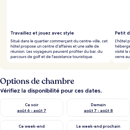
s
p
a
r
l
Travaillez et jouez avec style
Petit 
e
Situé dans le quartier commerçant du centre-ville, cet
L'hôtel 
s
hôtel propose un centre d'affaires et une salle de
héberge
réunion. Les voyageurs peuvent profiter du bar, du
visité l
v
parcours de golf et de l'assistance touristique.
verre au
o
y
a
g
Options de chambre
e
u
r
Vérifiez la disponibilité pour ces dates.
s
Vérifier la disponibilité pour ce soir août 6 - août 7
Vérifier la disponibilité pour 
Ce soir
Demain
août 6 - août 7
août 7 - août 8
Vérifier la disponibilité pour ce week-end août 7 - août 9
Vérifier la disponibilité pour 
Ce week-end
Le week-end prochain