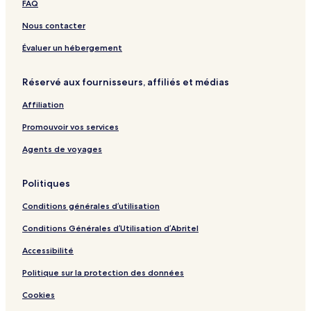
FAQ
K
s
e
o
i
o
s
t
n
Nous contacter
u
o
e
g
r
r
l
I
Évaluer un hébergement
n
t
n
a
N
Réservé aux fournisseurs, affiliés et médias
s
a
-
t
Affiliation
A
u
m
r
Promouvoir vos services
a
e
z
Agents de voyages
i
n
Politiques
g
V
Conditions générales d’utilisation
i
e
Conditions Générales d’Utilisation d’Abritel
w
!
Accessibilité
Politique sur la protection des données
Cookies