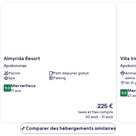
chambre
Almyrida Resort
Villa Irini
Chambre
Almyrida
Villa
Almyrida Resort
Villa Iri
Resort
Irini
Apokoronas
Apokor
Apokoronas
Apokoro
Piscine
Petit déjeuner gratuit
Anima
Spa
Parking
admis
Wi-Fi 
9.0
Merveilleux
9,0
9.0
Mer
sur
71 avis
9,0
sur
27 av
10,
10,
Merveilleux,
Le
225 €
Merveill
71 avis
nouveau
27 avis
taxes et frais compris
prix
30 août - 31 août
est
de
Comparer des hébergements similaires
225 €