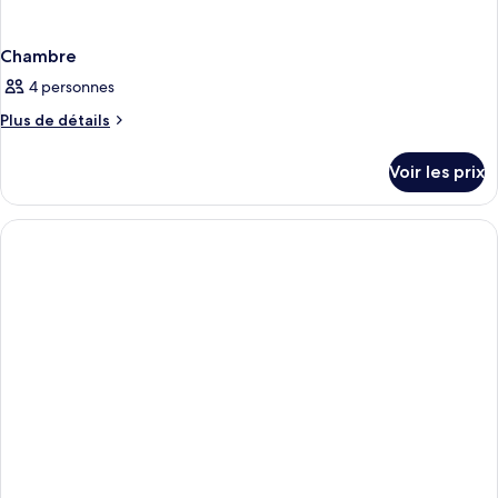
Chambre
4 personnes
Plus
Plus de détails
de
détails
Voir les prix
sur
le
type
de
chambre
Chambre