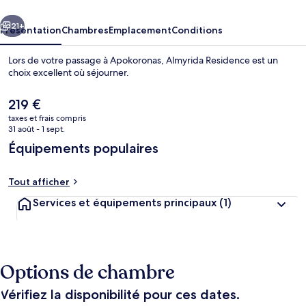
cédent
Suivant
21+
Présentation
Chambres
Emplacement
Conditions
Lors de votre passage à Apokoronas, Almyrida Residence est un
choix excellent où séjourner.
Le
219 €
prix
taxes et frais compris
actuel
31 août - 1 sept.
est
Équipements populaires
de
219 €.
Piscine
Tout afficher
Services et équipements principaux
(1)
Options de chambre
Vérifiez la disponibilité pour ces dates.