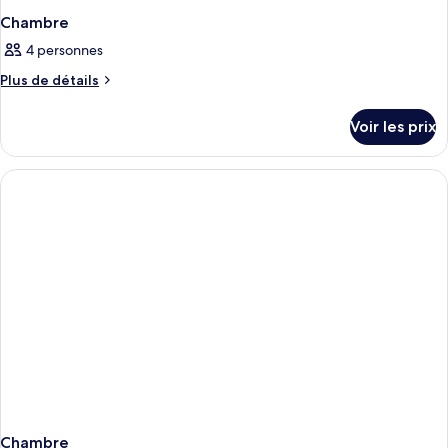
Chambre
4 personnes
Plus
Plus de détails
de
détails
Voir les prix
sur
le
type
de
chambre
Chambre
Chambre