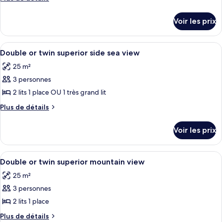
de
détails
Voir les prix
sur
le
type
Afficher
Une chambre d’hôtel moderne avec deux 
1
de
Double or twin superior side sea view
toutes
chambre
25 m²
Chambre
les
3 personnes
photos
pour
2 lits 1 place OU 1 très grand lit
ce
Plus
Plus de détails
type
de
détails
de
Voir les prix
sur
chambre :
le
Double
type
Afficher
Une chambre d’hôtel moderne, dotée d’
3
or
de
Double or twin superior mountain view
toutes
chambre
twin
25 m²
Double
les
superior
or
3 personnes
photos
side
twin
pour
2 lits 1 place
superior
sea
ce
side
Plus
Plus de détails
view