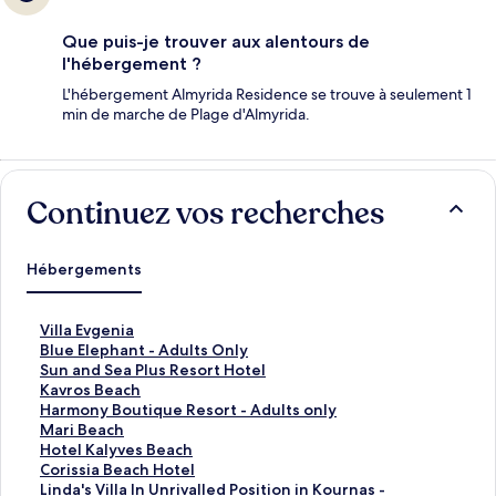
Que puis-je trouver aux alentours de
l'hébergement ?
L'hébergement Almyrida Residence se trouve à seulement 1
min de marche de Plage d'Almyrida.
Continuez vos recherches
Hébergements
L
Villa Evgenia
i
L
Blue Elephant - Adults Only
e
i
L
Sun and Sea Plus Resort Hotel
n
e
i
L
Kavros Beach
o
n
e
i
L
Harmony Boutique Resort - Adults only
u
o
n
e
i
L
Mari Beach
v
u
o
n
e
i
L
Hotel Kalyves Beach
r
v
u
o
n
e
i
L
Corissia Beach Hotel
a
r
v
u
o
n
e
i
L
Linda's Villa In Unrivalled Position in Kournas -