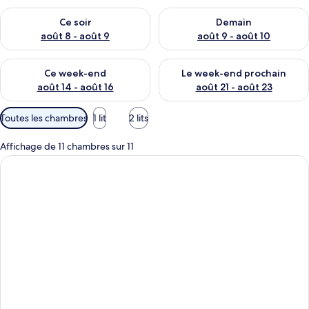
Vérifier la disponibilité pour ce soir août 8 - août 9
Vérifier la disponibilité pour 
Ce soir
Demain
août 8 - août 9
août 9 - août 10
Vérifier la disponibilité pour ce week-end août 14 - août 16
Vérifier la disponibilité pour
Ce week-end
Le week-end prochain
août 14 - août 16
août 21 - août 23
Filtres
Toutes les chambres
1 lit
2 lits
disponibles
pour
Affichage de 11 chambres sur 11
les
chambres