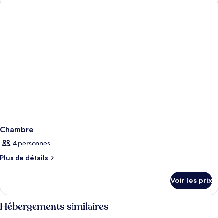
de
chambre
Chambre
Chambre
4 personnes
Plus
Plus de détails
de
détails
Voir les prix
sur
le
type
Hébergements similaires
de