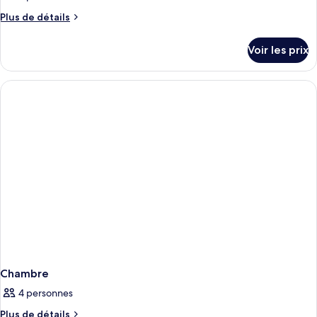
Plus
Plus de détails
de
détails
Voir les prix
sur
le
type
de
chambre
Chambre
Chambre
4 personnes
Plus
Plus de détails