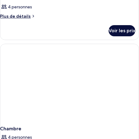
4 personnes
Plus
Plus de détails
de
détails
Voir les prix
sur
le
type
de
chambre
Chambre
Chambre
4 personnes