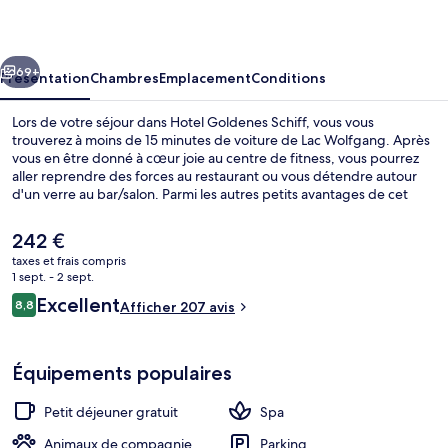
Schiff
cédent
Suivant
69+
Présentation
Chambres
Emplacement
Conditions
Lors de votre séjour dans Hotel Goldenes Schiff, vous vous
trouverez à moins de 15 minutes de voiture de Lac Wolfgang. Après
vous en être donné à cœur joie au centre de fitness, vous pourrez
aller reprendre des forces au restaurant ou vous détendre autour
d'un verre au bar/salon. Parmi les autres petits avantages de cet
hébergement figurent un sauna, un hammam et une terrasse.
Le
242 €
prix
taxes et frais compris
actuel
1 sept. - 2 sept.
Chambre Simple Supérieure, vue fleuv
est
Avis
Excellent
8,8
Afficher 207 avis
de
8,8 sur 10
voyageurs
242 €.
Équipements populaires
Petit déjeuner gratuit
Spa
Animaux de compagnie
Parking