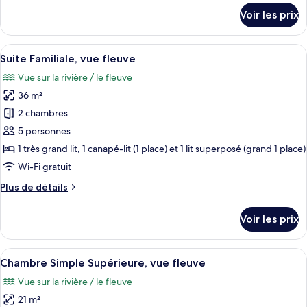
Double
détails
Voir les prix
Supérieure,
sur
le
vue
type
Afficher
Une chambre d’hôtel moderne avec un g
fleuve
5
de
Suite Familiale, vue fleuve
toutes
chambre
Vue sur la rivière / le fleuve
Chambre
les
Double
36 m²
photos
Supérieure,
pour
2 chambres
vue
ce
fleuve
5 personnes
type
1 très grand lit, 1 canapé-lit (1 place) et 1 lit superposé (grand 1 place)
de
Wi-Fi gratuit
chambre :
Plus
Plus de détails
Suite
de
Familiale,
détails
Voir les prix
vue
sur
le
fleuve
type
Afficher
Une chambre d’hôtel moderne dotée d’un
6
de
Chambre Simple Supérieure, vue fleuve
toutes
chambre
Vue sur la rivière / le fleuve
Suite
les
Familiale,
21 m²
photos