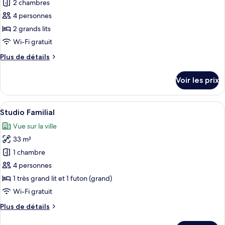
pour
2 chambres
ce
4 personnes
type
2 grands lits
de
Wi-Fi gratuit
chambre :
Plus
Plus de détails
Suite
de
Supérieure
détails
Voir les prix
sur
le
type
Afficher
Une chambre à coucher avec un lit, un
6
de
Studio Familial
toutes
chambre
Vue sur la ville
Suite
les
Supérieure
33 m²
photos
pour
1 chambre
ce
4 personnes
type
1 très grand lit et 1 futon (grand)
de
Wi-Fi gratuit
chambre :
Plus
Plus de détails
Studio
de
Familial
détails