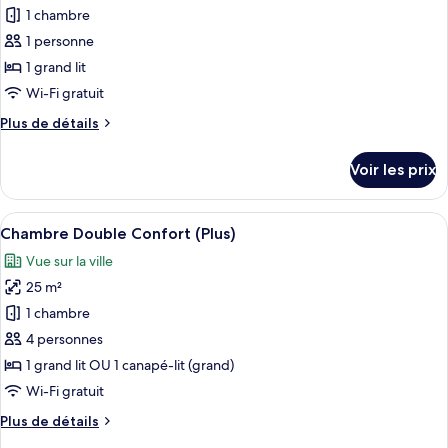
vue
pour
1 chambre
fleuve
ce
1 personne
type
1 grand lit
de
Wi-Fi gratuit
chambre :
Plus
Plus de détails
Chambre
de
Simple
détails
Voir les prix
Supérieure,
sur
le
vue
type
Afficher
Une chambre d’hôtel avec un lit, un c
fleuve
6
de
Chambre Double Confort (Plus)
toutes
chambre
Vue sur la ville
Chambre
les
Simple
25 m²
photos
Supérieure,
pour
1 chambre
vue
ce
fleuve
4 personnes
type
1 grand lit OU 1 canapé-lit (grand)
de
Wi-Fi gratuit
chambre :
Plus
Plus de détails
Chambre
de