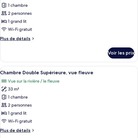
Classique
pour
1 chambre
ce
2 personnes
type
1 grand lit
de
Wi-Fi gratuit
chambre :
Plus
Plus de détails
Chambre
de
Double
détails
Voir les prix
Classique
sur
le
type
Afficher
Une chambre d’hôtel moderne avec un 
4
de
Chambre Double Supérieure, vue fleuve
toutes
chambre
Vue sur la rivière / le fleuve
Chambre
les
Double
33 m²
photos
Classique
pour
1 chambre
ce
2 personnes
type
1 grand lit
de
Wi-Fi gratuit
chambre :
Plus
Plus de détails
Chambre
de