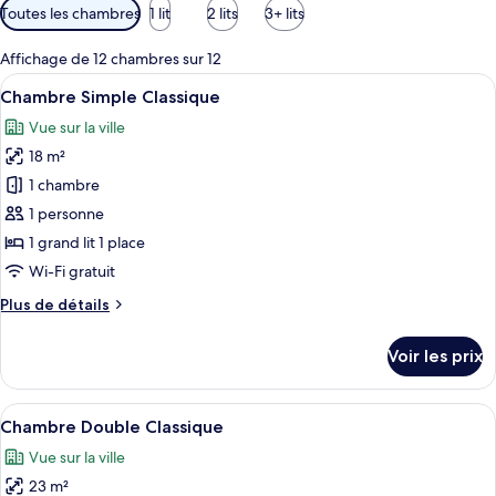
Filtres
Toutes les chambres
1 lit
2 lits
3+ lits
disponibles
pour
Affichage de 12 chambres sur 12
les
Afficher
Une chambre d’hôtel moderne avec un g
3
Chambre Simple Classique
chambres
toutes
Vue sur la ville
les
18 m²
photos
pour
1 chambre
ce
1 personne
type
1 grand lit 1 place
de
Wi-Fi gratuit
chambre :
Plus
Plus de détails
Chambre
de
Simple
détails
Voir les prix
Classique
sur
le
type
Afficher
Une chambre d’hôtel avec un lit, un bu
6
de
Chambre Double Classique
toutes
chambre
Vue sur la ville
Chambre
les
Simple
23 m²
photos