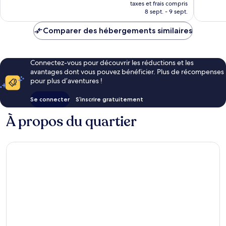
nouveau
166 avis
taxes et frais compris
prix
8 sept. - 9 sept.
est
de
Comparer des hébergements similaires
242 €
Connectez-vous pour découvrir les réductions et les
avantages dont vous pouvez bénéficier. Plus de récompenses
pour plus d’aventures !
Se connecter
S’inscrire gratuitement
À propos du quartier