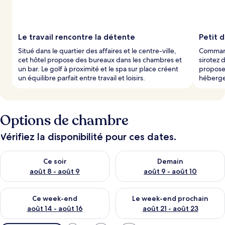
Le travail rencontre la détente
Petit 
Situé dans le quartier des affaires et le centre-ville,
Command
cet hôtel propose des bureaux dans les chambres et
sirotez 
un bar. Le golf à proximité et le spa sur place créent
propose 
un équilibre parfait entre travail et loisirs.
héberge
Options de chambre
Vérifiez la disponibilité pour ces dates.
Vérifier la disponibilité pour ce soir août 8 - août 9
Vérifier la disponibilité pour 
Ce soir
Demain
août 8 - août 9
août 9 - août 10
Vérifier la disponibilité pour ce week-end août 14 - août 16
Vérifier la disponibilité pour
Ce week-end
Le week-end prochain
août 14 - août 16
août 21 - août 23