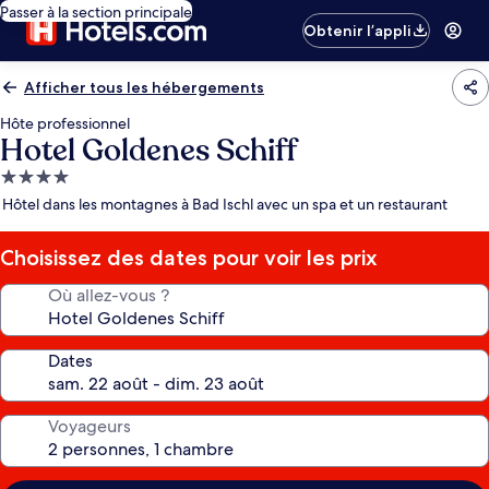
Passer à la section principale
Obtenir l’appli
Afficher tous les hébergements
Hôte professionnel
Hotel Goldenes Schiff
Hébergement
4.0 étoiles
Hôtel dans les montagnes à Bad Ischl avec un spa et un restaurant
Choisissez des dates pour voir les prix
Où allez-vous ?
Dates
Voyageurs