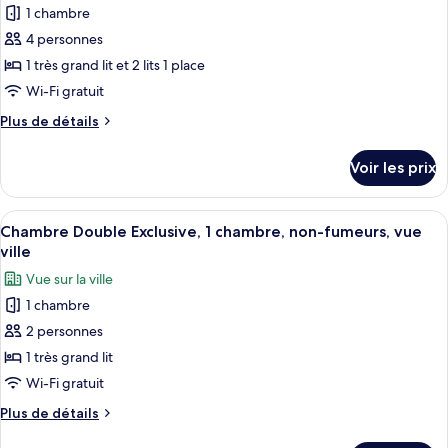
Deluxe,
pour
1 chambre
vue
ce
fleuve
4 personnes
type
1 très grand lit et 2 lits 1 place
de
Wi-Fi gratuit
chambre :
Plus
Plus de détails
Suite
de
Familiale
détails
Voir les prix
sur
le
type
Afficher
Une chambre moderne avec un plancher 
5
de
Chambre Double Exclusive, 1 chambre, non-fumeurs, vue
toutes
chambre
ville
Suite
les
Vue sur la ville
Familiale
photos
1 chambre
pour
2 personnes
ce
type
1 très grand lit
de
Wi-Fi gratuit
chambre :
Plus
Plus de détails
Chambre
de
détails