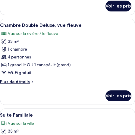
Double
détails
Voir les prix
Confort
sur
le
(Plus)
type
Afficher
Un lit bien fait, recouvert d’une couv
6
de
Chambre Double Deluxe, vue fleuve
toutes
chambre
Vue sur la rivière / le fleuve
Chambre
les
Double
33 m²
photos
Confort
pour
1 chambre
(Plus)
ce
4 personnes
type
1 grand lit OU 1 canapé-lit (grand)
de
Wi-Fi gratuit
chambre :
Plus
Plus de détails
Chambre
de
Double
détails
Voir les prix
Deluxe,
sur
le
vue
type
Afficher
Une chambre d’hôtel moderne avec un g
fleuve
5
de
Suite Familiale
toutes
chambre
Vue sur la ville
Chambre
les
Double
33 m²
photos