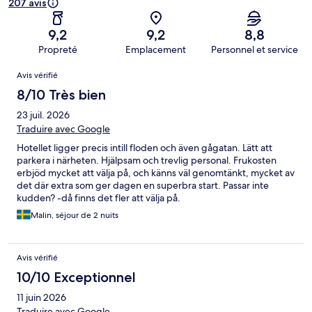
207 avis
9,2
9,2
8,8
Propreté
Emplacement
Personnel et service
Avis
Avis vérifié
8/10 Très bien
23 juil. 2026
Traduire avec Google
Hotellet ligger precis intill floden och även gågatan. Lätt att
parkera i närheten. Hjälpsam och trevlig personal. Frukosten
erbjöd mycket att välja på, och känns väl genomtänkt, mycket av
det där extra som ger dagen en superbra start. Passar inte
kudden? -då finns det fler att välja på.
Malin, séjour de 2 nuits
Avis vérifié
10/10 Exceptionnel
11 juin 2026
Traduire avec Google