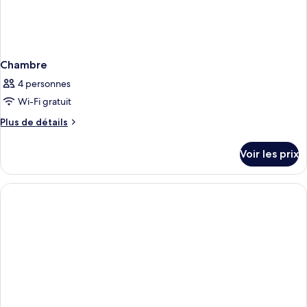
Chambre
4 personnes
Wi-Fi gratuit
Plus
Plus de détails
de
détails
Voir les prix
sur
le
type
de
chambre
Chambre