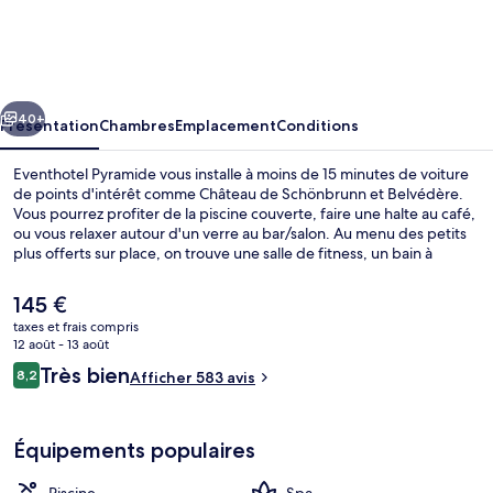
Pyramide
cédent
Suivant
40+
Présentation
Chambres
Emplacement
Conditions
Eventhotel Pyramide vous installe à moins de 15 minutes de voiture
de points d'intérêt comme Château de Schönbrunn et Belvédère.
Vous pourrez profiter de la piscine couverte, faire une halte au café,
ou vous relaxer autour d'un verre au bar/salon. Au menu des petits
plus offerts sur place, on trouve une salle de fitness, un bain à
remous et un sauna. Sympa non ?
Le
145 €
prix
taxes et frais compris
actuel
12 août - 13 août
Sauna, bain à remous, hammam
est
Avis
Très bien
8,2
Afficher 583 avis
de
8,2 sur 10
voyageurs
145 €.
Équipements populaires