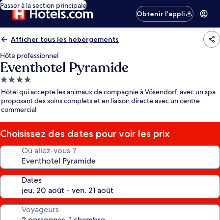
Passer à la section principale
Obtenir l’appli
Afficher tous les hébergements
Hôte professionnel
Eventhotel Pyramide
Hébergement
4.0 étoiles
Hôtel qui accepte les animaux de compagnie à Vösendorf, avec un spa
proposant des soins complets et en liaison directe avec un centre
commercial
Choisissez des dates pour voir les prix
Où allez-vous ?
Dates
Voyageurs