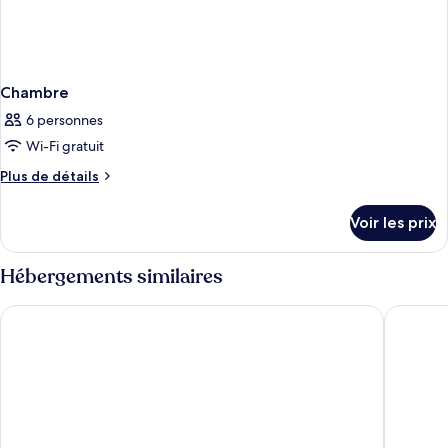
Chambre
6 personnes
Wi-Fi gratuit
Plus
Plus de détails
de
détails
Voir les prix
sur
le
type
Hébergements similaires
de
chambre
Hotel Rainers21
SLEEEP H
Chambre