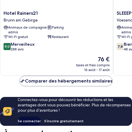
Hotel
SLEEEP
Hotel Rainers21
SLEEEP
Rainers21
Hotel
Brunn am Gebirge
Voesend
Brunn
Vösendo
Animaux de compagnie
Parking
Anima
am
Voesend
admis
admis
Gebirge
Wi-Fi gratuit
Restaurant
Wi-Fi 
9.0
7.8
Merveilleux
Bie
9,0
7,8
sur
sur
288 avis
48 av
10,
10,
Le
76 €
Merveilleux,
Bien,
nouveau
288 avis
48 avis
taxes et frais compris
prix
16 août - 17 août
est
de
Comparer des hébergements similaires
76 €
Connectez-vous pour découvrir les réductions et les
avantages dont vous pouvez bénéficier. Plus de récompenses
pour plus d’aventures !
Se connecter
S’inscrire gratuitement