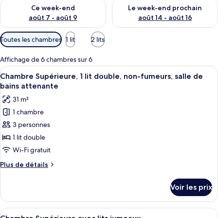
Vérifier la disponibilité pour ce week-end août 7 - août 9
Vérifier la disponibilité pour 
Ce week-end
Le week-end prochain
août 7 - août 9
août 14 - août 16
Filtres
Toutes les chambres
1 lit
2 lits
disponibles
pour
Affichage de 6 chambres sur 6
les
Afficher
Chambre Supérieure, 1 lit double, non
5
Chambre Supérieure, 1 lit double, non-fumeurs, salle de
chambres
toutes
bains attenante
les
31 m²
photos
1 chambre
pour
3 personnes
ce
type
1 lit double
de
Wi-Fi gratuit
chambre :
Plus
Plus de détails
Chambre
de
Supérieure,
détails
Voir les prix
sur
1
le
lit
type
Afficher
Une chambre d’hôtel avec deux lits, un
double,
5
de