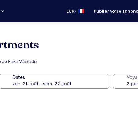
•
s
EUR
Publier votre annon
artments
e de Plaza Machado
Dates
Voya