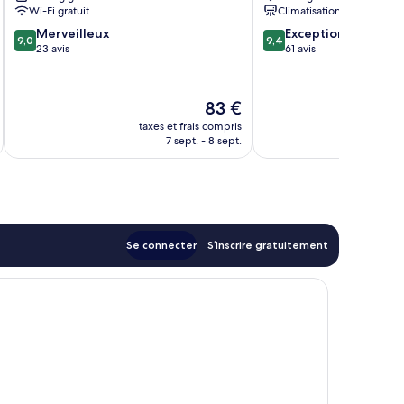
Wi-Fi gratuit
Climatisation
9.0
9.4
Merveilleux
Exceptionnel
9,0
9,4
sur
sur
23 avis
61 avis
10,
10,
Merveilleux,
Exceptionnel,
23 avis
61 avis
Le
83 €
u
nouveau
taxes et frais compris
tax
prix
7 sept. - 8 sept.
est
de
83 €
Se connecter
S’inscrire gratuitement