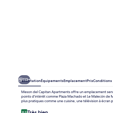
del
Capitan
Apartments
113+
Présentation
Équipements
Emplacement
Prix
Conditions
Meson del Capitan Apartments offre un emplacement sensa
points d'intérêt comme Plaza Machado et Le Malecón de M
plus pratiques comme une cuisine, une télévision à écran pl
Avis
Très bien
8,0