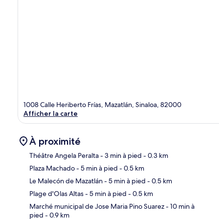
1008 Calle Heriberto Frías, Mazatlán, Sinaloa, 82000
Afficher la carte
À proximité
Théâtre Angela Peralta
- 3 min à pied
- 0.3 km
Plaza Machado
- 5 min à pied
- 0.5 km
Car
Le Malecón de Mazatlán
- 5 min à pied
- 0.5 km
Plage d'Olas Altas
- 5 min à pied
- 0.5 km
Marché municipal de Jose Maria Pino Suarez
- 10 min à
pied
- 0.9 km