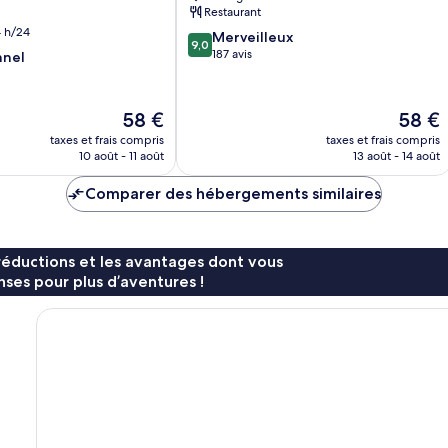
historique
Restaurant
 h/24
9.0
Merveilleux
9,0
sur
187 avis
nnel
10,
Merveilleux,
187 avis
Le
Le
58 €
58 €
nouveau
nouvea
taxes et frais compris
taxes et frais compris
prix
prix
10 août - 11 août
13 août - 14 août
est
est
de
de
Comparer des hébergements similaires
58 €
58 €
réductions et les avantages dont vous
ses pour plus d’aventures !