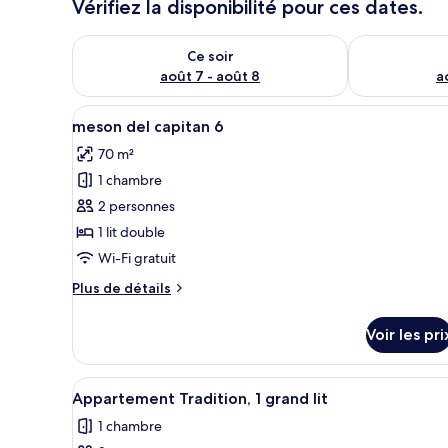
Vérifiez la disponibilité pour ces dates.
Vérifier la disponibilité pour ce soir août 7 - août 8
Vérifier la di
Ce soir
août 7 - août 8
a
Afficher
Une chambre d’hôtel comprenant
16
meson del capitan 6
toutes
70 m²
les
1 chambre
photos
pour
2 personnes
ce
1 lit double
type
Wi-Fi gratuit
de
Plus
Plus de détails
chambre :
de
meson
détails
Voir les pri
sur
del
le
capitan
type
Afficher
Un bâtiment jaune avec une gri
6
12
de
Appartement Tradition, 1 grand lit
toutes
chambre
1 chambre
meson
les