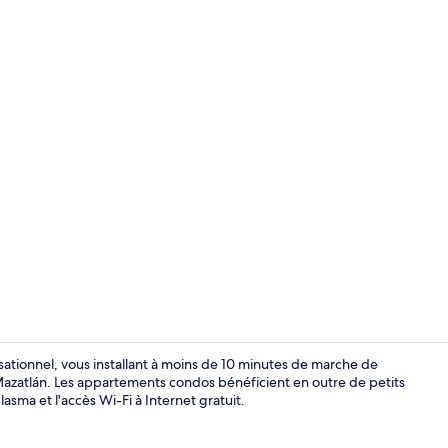
Salle de réc
tionnel, vous installant à moins de 10 minutes de marche de
azatlán. Les appartements condos bénéficient en outre de petits
asma et l'accès Wi-Fi à Internet gratuit.
meson del ca