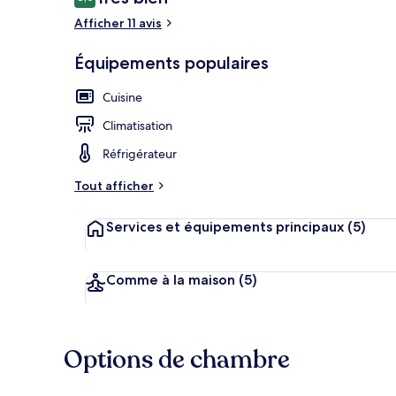
8,0 sur 10
voyageurs
Afficher 11 avis
Équipements populaires
meson del cap
Cuisine
Climatisation
Réfrigérateur
Tout afficher
Services et équipements principaux
(5)
Comme à la maison
(5)
Options de chambre