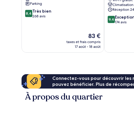
Wi-Fi gratuit
historique
Centre
Parking
Climatisation
historique
Réception 24
8.4
Très bien
8,4
sur
268 avis
9.4
Exceptio
9,4
10,
sur
174 avis
Très
10,
bien,
Exceptionnel,
Le
83 €
268 avis
174 avis
nouveau
taxes et frais compris
prix
17 août - 18 août
est
de
83 €
Connectez-vous pour découvrir les 
pouvez bénéficier. Plus de récompen
À propos du quartier