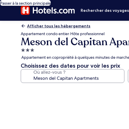
Passer à la section principale
Rechercher des voyage
Afficher tous les hébergements
Appartement condo entier
·
Hôte professionnel
Meson del Capitan Ap
Hébergement
3.0 étoiles
Appartement en copropriété à quelques minutes de march
Choisissez des dates pour voir les prix
Où allez-vous ?
Galerie
photos
de
l’hébergement
Meson