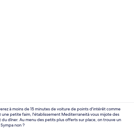
Intérieur
uverez à moins de 15 minutes de voiture de points d'intérêt comme
 une petite faim, l'établissement Mediterraneità vous mijote des
 du dîner. Au menu des petits plus offerts sur place, on trouve un
Dîner servi s
e. Sympa non ?