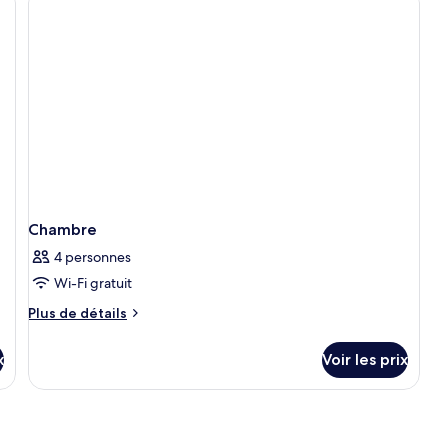
d
c
C
Chambre
4 personnes
Wi-Fi gratuit
Plus
Plus de détails
de
détails
x
Voir les prix
sur
le
type
de
chambre