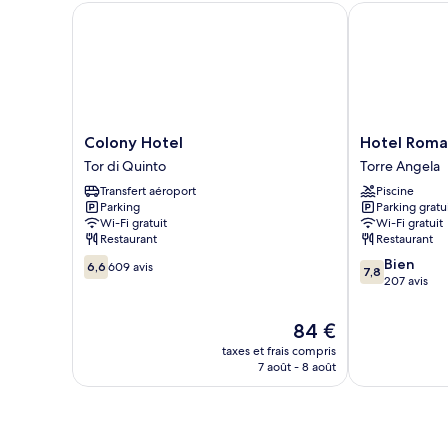
Chambre
Colony Hotel
Hotel Roma T
Colony
Hotel
Colony Hotel
Hotel Roma
Hotel
Roma
Tor di Quinto
Torre Angela
Tor
Tor
Transfert aéroport
Piscine
di
Vergata
Parking
Parking gratu
Quinto
Torre
Wi-Fi gratuit
Wi-Fi gratuit
Angela
Restaurant
Restaurant
6.6
7.8
Bien
6,6
609 avis
7,8
sur
sur
207 avis
10,
10,
609 avis
Bien,
Le
84 €
207 avis
nouveau
taxes et frais compris
prix
7 août - 8 août
est
de
84 €