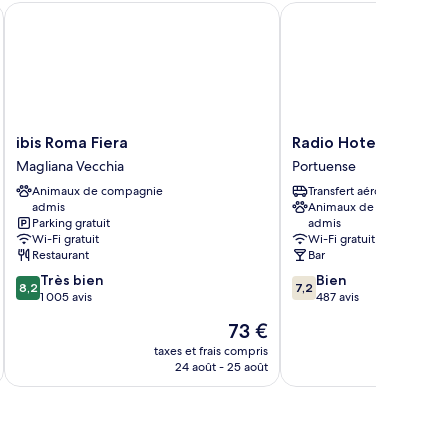
ibis Roma Fiera
Radio Hotel
ibis
Radio
ibis Roma Fiera
Radio Hotel
Roma
Hotel
Magliana Vecchia
Portuense
Fiera
Portuense
Animaux de compagnie
Transfert aéroport
Magliana
admis
Animaux de compagnie
Vecchia
Parking gratuit
admis
Wi-Fi gratuit
Wi-Fi gratuit
Restaurant
Bar
8.2
7.2
Très bien
Bien
8,2
7,2
sur
sur
1 005 avis
487 avis
10,
10,
Le
73 €
Très
Bien,
u
nouveau
bien,
487 avis
taxes et frais compris
tax
prix
24 août - 25 août
1 005 avis
est
de
73 €