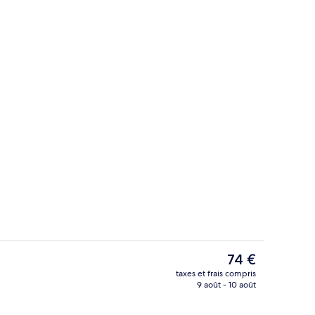
Coffres-forts dans les chambres, burea
Le
74 €
prix
taxes et frais compris
actuel
9 août - 10 août
ur place
Centre d’affaires
est
de