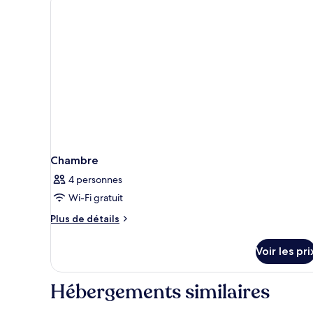
Chambre
4 personnes
Wi-Fi gratuit
Plus
Plus de détails
de
détails
Voir les pri
sur
le
type
Hébergements similaires
de
chambre