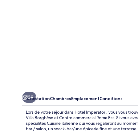
Imperatori
39+
Présentation
Chambres
Emplacement
Conditions
Lors de votre séjour dans Hotel Imperatori, vous vous tro
Villa Borghèse et Centre commercial Roma Est. Si vous avez
spécialités Cuisine italienne qui vous régaleront au moment
bar / salon, un snack-bar/une épicerie fine et une terrass