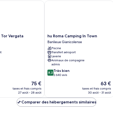
Chambre
or Vergata
hu Roma Camping In Town
hu
 Tor Vergata
hu Roma Camping In Town
Roma
Banlieue Gianicolense
Camping
Piscine
In
it
Transfert aéroport
Town
Laverie
Banlieue
Animaux de compagnie
Gianicolense
admis
8.2
Très bien
8,2
sur
2 640 avis
10,
Le
Le
75 €
63 €
Très
nouveau
nouvea
bien,
taxes et frais compris
taxes et frais compris
prix
prix
27 août - 28 août
30 août - 31 août
2 640 avis
est
est
de
de
Comparer des hébergements similaires
75 €
63 €