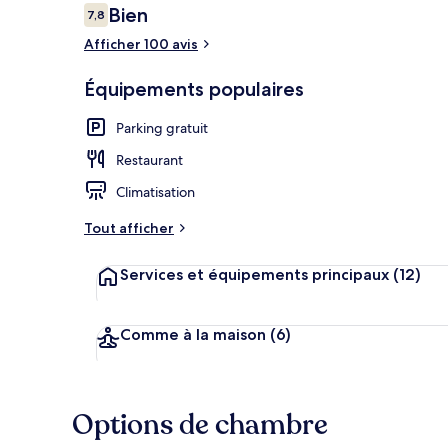
Avis
Bien
7,8
7,8 sur 10
voyageurs
Afficher 100 avis
Extérieur
Équipements populaires
Parking gratuit
Restaurant
Climatisation
Tout afficher
Services et équipements principaux
(12)
Comme à la maison
(6)
Options de chambre