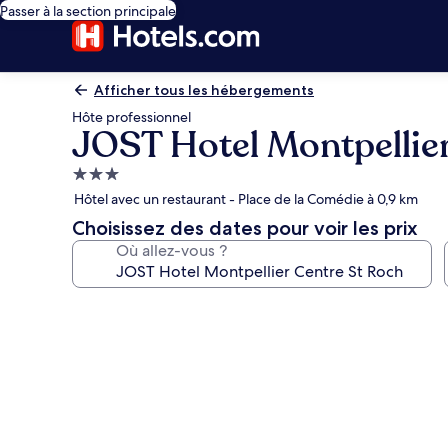
Passer à la section principale
Afficher tous les hébergements
Hôte professionnel
JOST Hotel Montpellie
Hébergement
3.0 étoiles
Hôtel avec un restaurant - Place de la Comédie à 0,9 km
Choisissez des dates pour voir les prix
Où allez-vous ?
Galerie
photos
de
l’hébergement
JOST