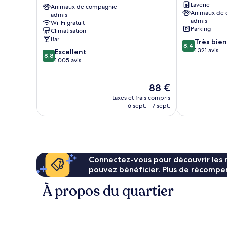
Laverie
Comedie
Animaux de compagnie
ville
Animaux de
admis
Saint-
de
admis
Wi-Fi gratuit
Roch
Montpellier
Parking
Climatisation
Centre-
Bar
8.4
Très bien
ville
8,4
sur
1 321 avis
8.8
Excellent
de
8,8
10,
sur
1 005 avis
Montpellier
Très
10,
bien,
Excellent,
Le
88 €
1 321 avis
1 005 avis
nouveau
taxes et frais compris
prix
6 sept. - 7 sept.
est
de
88 €
Connectez-vous pour découvrir les 
pouvez bénéficier. Plus de récompen
À propos du quartier