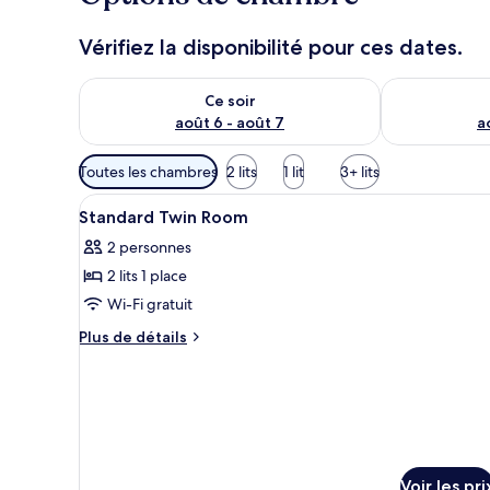
Vérifiez la disponibilité pour ces dates.
Vérifier la disponibilité pour ce soir août 6 - août 7
Vérifier la di
Ce soir
août 6 - août 7
a
Filtres
Toutes les chambres
2 lits
1 lit
3+ lits
disponibles
Afficher
Une salle de bain avec un lavab
pour
6
Standard Twin Room
toutes
les
2 personnes
les
chambres
2 lits 1 place
photos
pour
Wi-Fi gratuit
ce
Plus
Plus de détails
type
de
détails
de
sur
chambre :
le
Standard
type
Twin
de
chambre
Room
Voir les pri