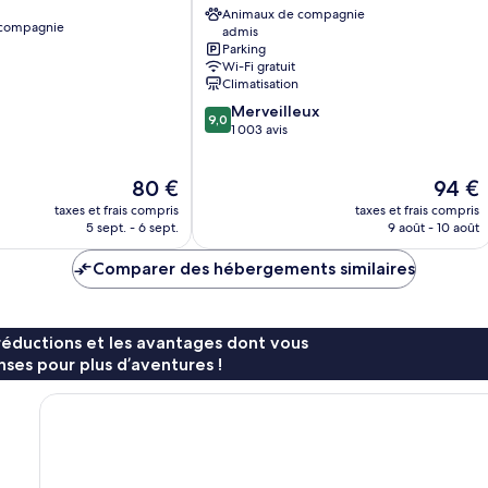
Eurociel
Animaux de compagnie
 compagnie
admis
Centre
Parking
Comédie
Wi-Fi gratuit
Centre-
Climatisation
ville
9.0
Merveilleux
de
9,0
sur
1 003 avis
Montpellier
10,
Merveilleux,
Le
Le
80 €
94 €
1 003 avis
nouveau
nouvea
taxes et frais compris
taxes et frais compris
prix
prix
5 sept. - 6 sept.
9 août - 10 août
est
est
de
de
Comparer des hébergements similaires
80 €
94 €
réductions et les avantages dont vous
ses pour plus d’aventures !