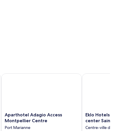
Centre Comédie
Aparthotel Adagio Access Montpellier Centre
Eklo Hotels Montpellier
Aparthotel
Eklo
Aparthotel Adagio Access
Eklo Hotels Montpell
Adagio
Hotels
Montpellier Centre
center Saint-Roch tr
Access
Montpellier
Port Marianne
Centre-ville de Montpe
Montpellier
City