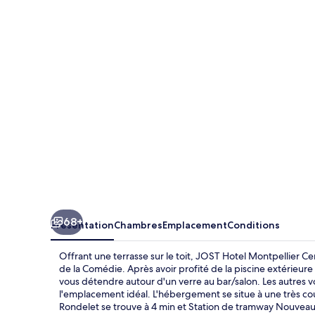
Hotel
Montpellier
Centre
St
Roch
68+
Présentation
Chambres
Emplacement
Conditions
Offrant une terrasse sur le toit, JOST Hotel Montpellier 
de la Comédie. Après avoir profité de la piscine extérieur
vous détendre autour d'un verre au bar/salon. Les autres 
l'emplacement idéal. L'hébergement se situe à une très cou
Rondelet se trouve à 4 min et Station de tramway Nouveau 