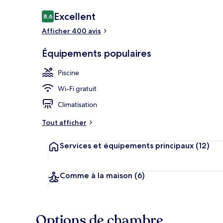
Avis
Excellent
8,6
8,6 sur 10
voyageurs
Afficher 400 avis
Terrasse/Pati
Équipements populaires
Piscine
Wi-Fi gratuit
Climatisation
Tout afficher
Services et équipements principaux
(12)
Comme à la maison
(6)
Options de chambre