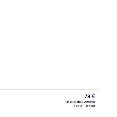
io
Piscine extérieure (ouverte en saison)
Le
78 €
prix
taxes et frais compris
actuel
17 août - 18 août
’hébergement
Literie de qualité supérieure, surmatel
est
de