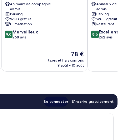
Centre
Animaux de compagnie
center
Animaux de compagnie
admis
admis
Port
Saint-
Parking
Parking
Marianne
Roch
Wi-Fi gratuit
Wi-Fi gratuit
train
Climatisation
Restaurant
station
9.0
8.6
Merveilleux
Excellent
Centre-
9,0
8,6
sur
sur
268 avis
262 avis
ville
10,
10,
de
Merveilleux,
Excellent,
Montpellier
Le
78 €
268 avis
262 avis
u
nouveau
taxes et frais compris
tax
prix
9 août - 10 août
est
de
78 €
Se connecter
S’inscrire gratuitement