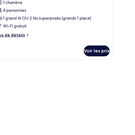
our
1 chambre
e
4 personnes
ype
1 grand lit OU 2 lits superposés (grands 1 place)
e
Wi-Fi gratuit
hambre :
us
hambre
us de détails
e
miliale,
tails
ccessible
Voir les prix
r
ux
pe
ersonnes
e
hambre
obilité
hambre
éduite
miliale,
cessible
x
rsonnes
bilité
duite