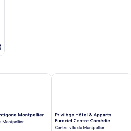
x
igone Montpellier
Privilège Hôtel & Apparts Eurociel 
Privilège
ntigone Montpellier
Privilège Hôtel & Apparts
Hôtel
Eurociel Centre Comédie
Centre-ville de Montpellier
&
Centre-ville de Montpellier
Apparts