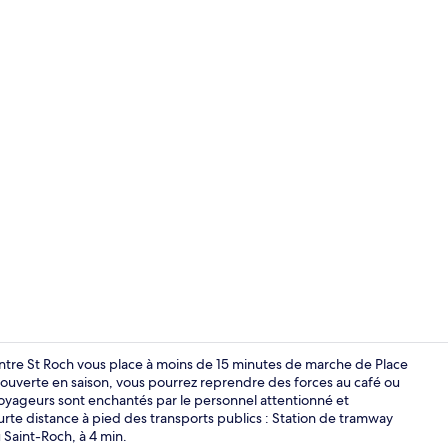
Terrasse/Pat
Centre St Roch vous place à moins de 15 minutes de marche de Place
e ouverte en saison, vous pourrez reprendre des forces au café ou
voyageurs sont enchantés par le personnel attentionné et
Façade de l
rte distance à pied des transports publics : Station de tramway
Saint-Roch, à 4 min.