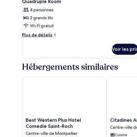
Quadruple Room
4 personnes
2 grands lits
Wi-Fi gratuit
Plus
Plus de détails
de
détails
Voir les pri
sur
le
type
Hébergements similaires
de
chambre
Quadruple
Best Western Plus Hotel Comedie Saint-Roch
Citadines Ant
Room
Best
Citadines
Best Western Plus Hotel
Citadines A
Western
Antigone
Comedie Saint-Roch
Plus
Montpellier
Centre-ville de Montpellier
Cuisine
Hotel
Centre-