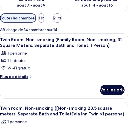
août 7 - août 9
août 14 - août 16
Filtres
Toutes les chambres
1 lit
2 lits
disponibles
pour
Affichage de 14 chambres sur 14
les
Afficher
Une chambre d’hôtel avec deux lits, un
1
Twin Room, Non-smoking (Family Room, Non-smoking, 31
chambres
toutes
Square Meters, Separate Bath and Toilet, 1 Person)
les
1 personne
photos
1 lit double
pour
Wi-Fi gratuit
ce
type
Plus
Plus de détails
de
de
détails
chambre :
Voir les prix
sur
Twin
le
Room,
type
Afficher
Une chambre d’hôtel avec deux lits, un
1
de
Non-
Twin room, Non-smoking ([Non-smoking 23.5 square
toutes
chambre
meters, Separate Bath and Toilet]Via Inn Twin <1 person>)
smoking
Twin
les
(Family
1 personne
Room,
photos
Non-