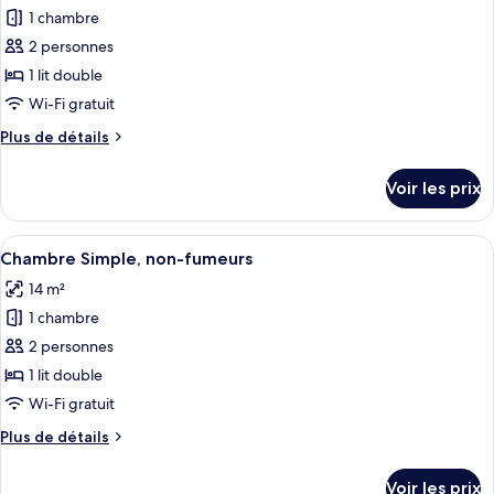
Twin
Twin
([Non-
room,
1 chambre
photos
<1
<1
smoking
Non-
pour
2 personnes
person>)
person>)
smoking
16
ce
([Non-
1 lit double
㎡・
smoking
type
Wi-Fi gratuit
Queen
16
de
㎡・
Plus
Plus de détails
Bed]Via
chambre :
Queen
de
Inn
Chambre
Bed]Via
détails
Voir les prix
Double
Inn
sur
Simple,
Double
<1
le
non-
<1
type
person>)
Afficher
Une chambre d’hôtel avec un lit, un b
fumeurs
person>)
5
de
Chambre Simple, non-fumeurs
toutes
(Via
chambre
14 m²
Chambre
les
Inn)
Simple,
1 chambre
photos
non-
pour
2 personnes
fumeurs
ce
(Via
1 lit double
Inn)
type
Wi-Fi gratuit
de
Plus
Plus de détails
chambre :
de
Chambre
détails
Voir les prix