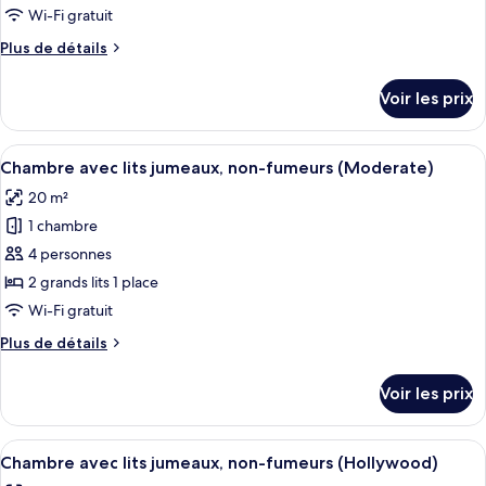
2
type
Wi-Fi gratuit
People)
de
Plus
Plus de détails
chambre :
de
Chambre
détails
Voir les prix
sur
Double,
le
non-
type
Afficher
Une chambre d’hôtel avec deux lits, un
fumeurs
11
de
Chambre avec lits jumeaux, non-fumeurs (Moderate)
toutes
(Via
chambre
20 m²
Chambre
les
Inn)
Double,
1 chambre
photos
non-
pour
4 personnes
fumeurs
ce
(Via
2 grands lits 1 place
Inn)
type
Wi-Fi gratuit
de
Plus
Plus de détails
chambre :
de
Chambre
détails
Voir les prix
sur
avec
le
lits
type
Afficher
Une chambre d’hôtel avec deux lits, un
jumeaux,
9
de
Chambre avec lits jumeaux, non-fumeurs (Hollywood)
toutes
non-
chambre