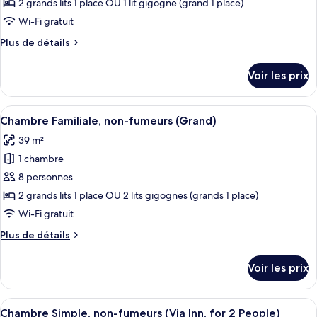
ce
non-
2 grands lits 1 place OU 1 lit gigogne (grand 1 place)
fumeurs
type
Wi-Fi gratuit
(Via
de
Inn)
Plus
Plus de détails
chambre :
de
Chambre
détails
Voir les prix
sur
Familiale,
le
non-
type
Afficher
Une chambre d’hôtel avec deux lits, un
fumeurs
10
de
Chambre Familiale, non-fumeurs (Grand)
toutes
chambre
39 m²
Chambre
les
Familiale,
1 chambre
photos
non-
pour
8 personnes
fumeurs
ce
2 grands lits 1 place OU 2 lits gigognes (grands 1 place)
type
Wi-Fi gratuit
de
Plus
Plus de détails
chambre :
de
Chambre
détails
Voir les prix
sur
Familiale,
le
non-
type
Afficher
Une chambre d’hôtel avec un grand lit,
fumeurs
6
de
Chambre Simple, non-fumeurs (Via Inn, for 2 People)