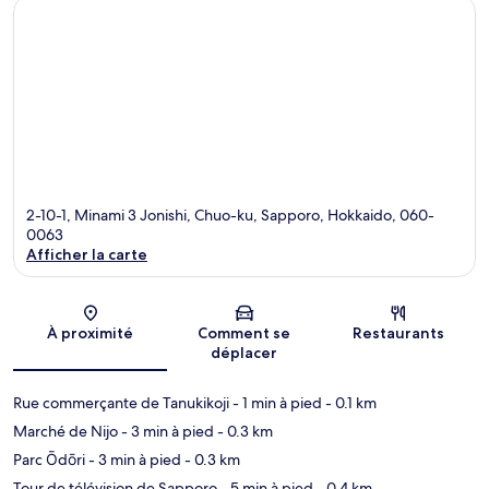
2-10-1, Minami 3 Jonishi, Chuo-ku, Sapporo, Hokkaido, 060-
0063
Afficher la carte
Carte
À proximité
Comment se
Restaurants
déplacer
Rue commerçante de Tanukikoji
- 1 min à pied
- 0.1 km
Marché de Nijo
- 3 min à pied
- 0.3 km
Parc Ōdōri
- 3 min à pied
- 0.3 km
Tour de télévision de Sapporo
- 5 min à pied
- 0.4 km