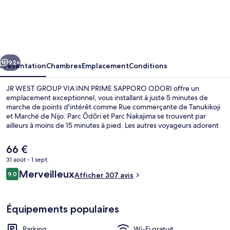
JR
WEST
GROUP
VIA
cédent
Suivant
INN
92+
Présentation
Chambres
Emplacement
Conditions
PRIME
JR WEST GROUP VIA INN PRIME SAPPORO ODORI offre un
SAPPORO
emplacement exceptionnel, vous installant à juste 5 minutes de
marche de points d'intérêt comme Rue commerçante de Tanukikoji
ODORI
et Marché de Nijo. Parc Ōdōri et Parc Nakajima se trouvent par
ailleurs à moins de 15 minutes à pied. Les autres voyageurs adorent
le personnel attentionné. Les transports publics se situent à une
courte distance à pied : Arrêt de tram Tanuki Koji est à 3 min et
Le
66 €
Station Odori, à 3 min.
prix
31 août - 1 sept.
actuel
Avis
Merveilleux
Bain public
9,0
est
Afficher 307 avis
9,0 sur 10
voyageurs
de
66 €.
Équipements populaires
Parking
Wi-Fi gratuit