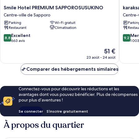
Smile
karaksa
Smile Hotel PREMIUM SAPPOROSUSUKINO
karaks
Hotel
hotel
Centre-ville de Sapporo
Centre-
PREMIUM
Sappor
Parking
Wi-Fi gratuit
Parkin
SAPPOROSUSUKINO
Centre-
Restaurant
Climatisation
Restau
Centre-
ville
ville
de
8.8
9.2
Excellent
Mer
8,8
9,2
de
Sappor
sur
sur
663 avis
1 003
Sapporo
10,
10,
Le
51 €
Excellent,
Merveill
nouveau
663 avis
1 003 av
23 août - 24 août
prix
est
Comparer des hébergements similaires
de
51 €
Connectez-vous pour découvrir les réductions et les
avantages dont vous pouvez bénéficier. Plus de récompenses
pour plus d’aventures !
Se connecter
S’inscrire gratuitement
À propos du quartier