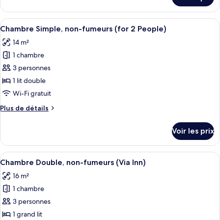
sur
Simple,
le
non-
type
Afficher
Une chambre d’hôtel avec un lit, un b
fumeurs
6
de
Chambre Simple, non-fumeurs (for 2 People)
toutes
chambre
14 m²
Chambre
les
Simple,
1 chambre
photos
non-
pour
3 personnes
fumeurs
ce
1 lit double
type
Wi-Fi gratuit
de
Plus
Plus de détails
chambre :
de
Chambre
détails
Voir les prix
sur
Simple,
le
non-
type
Afficher
Une chambre d’hôtel avec un lit, un té
fumeurs
6
de
Chambre Double, non-fumeurs (Via Inn)
toutes
(for
chambre
16 m²
Chambre
les
2
Simple,
1 chambre
photos
People)
non-
pour
3 personnes
fumeurs
ce
(for
1 grand lit