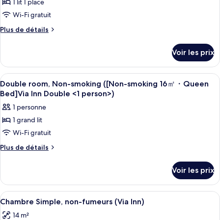
Room,
1 lit 1 place
pour
smoking
Non-
Wi-Fi gratuit
ce
(Family
smoking,
Room,
type
Plus
Plus de détails
31
Non-
de
de
smoking,
Square
détails
chambre :
Voir les prix
31
sur
Meters,
Twin
Square
le
Separate
Meters,
room,
type
Afficher
Une chambre d’hôtel avec un lit, un p
Bath
Separate
1
de
Non-
Double room, Non-smoking ([Non-smoking 16㎡・Queen
Bath
toutes
and
chambre
Bed]Via Inn Double <1 person>)
smoking
and
Twin
les
Toilet,
Toilet,
([Non-
1 personne
room,
photos
1
1
smoking
Non-
1 grand lit
pour
Person)
Person)
smoking
23.5
Wi-Fi gratuit
ce
([Non-
square
smoking
type
Plus
Plus de détails
meters,
23.5
de
de
square
Separate
détails
chambre :
Voir les prix
meters,
sur
Bath
Double
Separate
le
and
Bath
room,
type
Afficher
Une chambre d’hôtel avec un grand lit,
Toilet]Via
and
6
de
Non-
Chambre Simple, non-fumeurs (Via Inn)
Toilet]Via
toutes
Inn
chambre
smoking
Inn
14 m²
Double
les