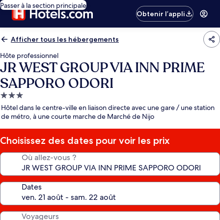
Passer à la section principale
Obtenir l’appli
Afficher tous les hébergements
Hôte professionnel
JR WEST GROUP VIA INN PRIME
SAPPORO ODORI
Hébergement
3.0 étoiles
Hôtel dans le centre-ville en liaison directe avec une gare / une station
de métro, à une courte marche de Marché de Nijo
Choisissez des dates pour voir les prix
Où allez-vous ?
Dates
Voyageurs