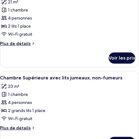
21 m²
Chambre
les
fumeurs
avec
1 chambre
photos
(Moderate)
lits
pour
4 personnes
jumeaux,
ce
non-
2 lits 1 place
fumeurs
type
Wi-Fi gratuit
(Moderate)
de
Plus
Plus de détails
chambre :
de
Chambre
détails
Voir les prix
sur
avec
le
lits
type
Afficher
Une chambre d’hôtel avec deux lits, un
jumeaux,
8
de
Chambre Supérieure avec lits jumeaux, non-fumeurs
toutes
non-
chambre
23 m²
Chambre
les
fumeurs
avec
1 chambre
photos
(Hollywood)
lits
pour
4 personnes
jumeaux,
ce
non-
2 grands lits 1 place
fumeurs
type
Wi-Fi gratuit
(Hollywood)
de
Plus
Plus de détails
chambre :
de
Chambre
détails