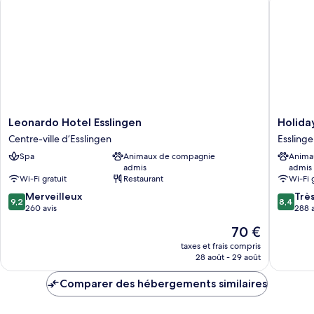
Appartement
Supérieur
Leonardo
Holiday
Leonardo Hotel Esslingen
Holiday
Hotel
Inn
Centre-ville d’Esslingen
Essling
Esslingen
-
Spa
Animaux de compagnie
Anima
Centre-
the
admis
admis
ville
niu,
Wi-Fi gratuit
Restaurant
Wi-Fi 
d’Esslingen
Timber
9.2
8.4
Merveilleux
Esslinge
Trè
9,2
8,4
sur
sur
260 avis
by
288 a
10,
10,
IHG
Le
70 €
Merveilleux,
Très
Esslinge
nouveau
260 avis
bien,
taxes et frais compris
prix
28 août - 29 août
288 avis
est
de
Comparer des hébergements similaires
70 €