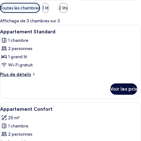
Filtres
Toutes les chambres
1 lit
2 lits
disponibles
pour
Affichage de 3 chambres sur 3
les
Afficher
Une chambre d’hôtel moderne avec un g
7
Appartement Standard
chambres
toutes
1 chambre
les
2 personnes
photos
pour
1 grand lit
ce
Wi-Fi gratuit
type
Plus
Plus de détails
de
de
chambre :
détails
Voir les prix
sur
Appartement
le
Standard
type
Afficher
Une chambre d’hôtel moderne avec un 
9
de
Appartement Confort
toutes
chambre
25 m²
Appartement
les
Standard
1 chambre
photos
pour
2 personnes