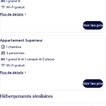
ce
1 grand lit
type
Wi-Fi gratuit
de
Plus
Plus de détails
chambre :
de
Appartement
détails
Voir les prix
sur
Confort
le
type
Afficher
Un espace de vie moderne et compact c
10
de
Appartement Supérieur
toutes
chambre
1 chambre
Appartement
les
Confort
3 personnes
photos
pour
1 grand lit et 1 canapé-lit (1 place)
ce
Wi-Fi gratuit
type
Plus
Plus de détails
de
de
chambre :
détails
Voir les prix
sur
Appartement
le
Supérieur
type
Hébergements similaires
de
chambre
Leonardo Hotel Esslingen
Holiday 