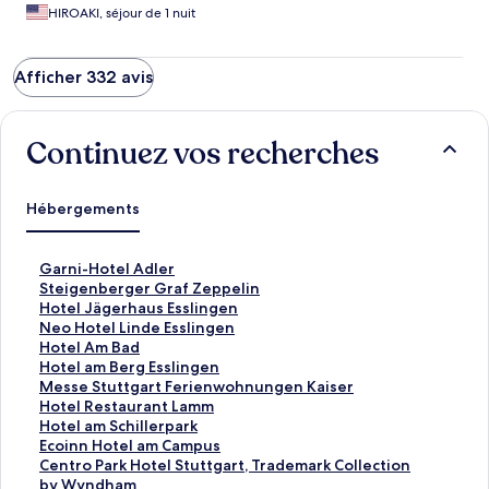
HIROAKI, séjour de 1 nuit
Afficher 332 avis
Continuez vos recherches
Hébergements
L
Garni-Hotel Adler
i
L
Steigenberger Graf Zeppelin
e
i
L
Hotel Jägerhaus Esslingen
n
e
i
L
Neo Hotel Linde Esslingen
o
n
e
i
L
Hotel Am Bad
u
o
n
e
i
L
Hotel am Berg Esslingen
v
u
o
n
e
i
L
Messe Stuttgart Ferienwohnungen Kaiser
r
v
u
o
n
e
i
L
Hotel Restaurant Lamm
a
r
v
u
o
n
e
i
L
Hotel am Schillerpark
n
a
r
v
u
o
n
e
i
L
Ecoinn Hotel am Campus
t
n
a
r
v
u
o
n
e
i
L
Centro Park Hotel Stuttgart, Trademark Collection
l
t
n
a
r
v
u
o
n
e
i
by Wyndham