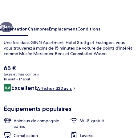
Apartment-
Hotel
Stuttgart
cédent
Suivant
Esslingen
42+
Présentation
Chambres
Emplacement
Conditions
Une fois dans GINN Apartment-Hotel Stuttgart Esslingen, vous
vous trouverez à moins de 15 minutes de voiture de points d'intérêt
comme Musée Mercedes-Benz et Cannstatter Wasen.
Le
65 €
prix
taxes et frais compris
actuel
16 août - 17 août
est
Avis
Excellent
8,8
Afficher 332 avis
de
8,8 sur 10
voyageurs
Appartement Standard | 1 chambre, co
65 €.
Équipements populaires
Animaux de compagnie
Wi-Fi gratuit
admis
Climatisation
Laverie