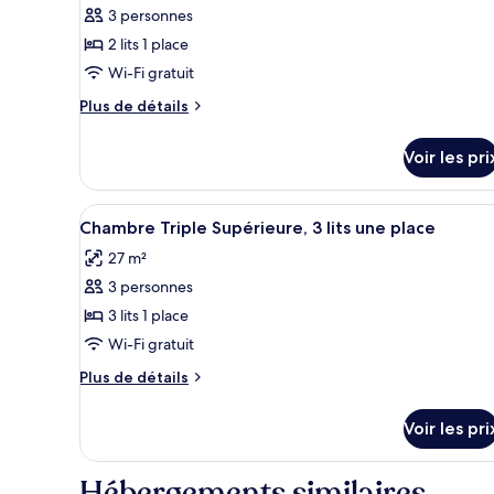
Deluxe,
3 personnes
photos
plusieurs
pour
2 lits 1 place
lits
ce
Wi-Fi gratuit
type
Plus
Plus de détails
de
de
chambre :
détails
Voir les pri
sur
Chambre
le
Deluxe,
type
Afficher
Une chambre d’hôtel avec trois
2
4
de
Chambre Triple Supérieure, 3 lits une place
toutes
chambre
lits
27 m²
Chambre
les
une
Deluxe,
3 personnes
photos
place
2
pour
3 lits 1 place
lits
ce
une
Wi-Fi gratuit
place
type
Plus
Plus de détails
de
de
chambre :
détails
Voir les pri
sur
Chambre
le
Triple
type
Hébergements similaires