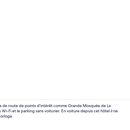
Salle de réc
tes de route de points d'intérêt comme Grande Mosquée de La
Wi-Fi et le parking sans voiturier. En voiture depuis cet hôtel il ne
Horloge.
Ascenseur