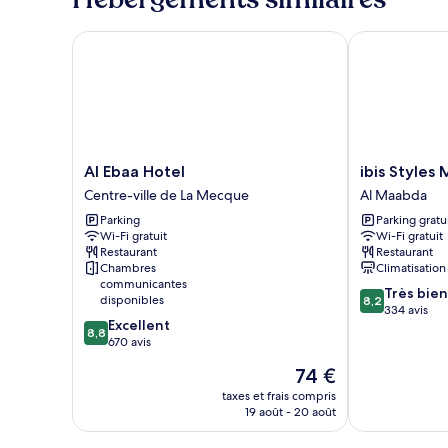
Supérieure,
de
chambre
3
Chambre
Al Ebaa Hotel
ibis Styles M
lits
Triple
une
Supérieure,
place
3
lits
une
place
Al
ibis
Al Ebaa Hotel
ibis Styles
Ebaa
Styles
Centre-ville de La Mecque
Al Maabda
Hotel
Makkah
Parking
Parking gratu
Centre-
Al
Wi-Fi gratuit
Wi-Fi gratuit
ville
Maabda
Restaurant
Restaurant
de
Chambres
Climatisation
La
communicantes
8.2
Très bien
Mecque
disponibles
8,2
sur
334 avis
8.8
Excellent
10,
8,8
sur
670 avis
Très
10,
bien,
Le
74 €
Excellent,
334 avis
nouveau
670 avis
taxes et frais compris
prix
19 août - 20 août
est
de