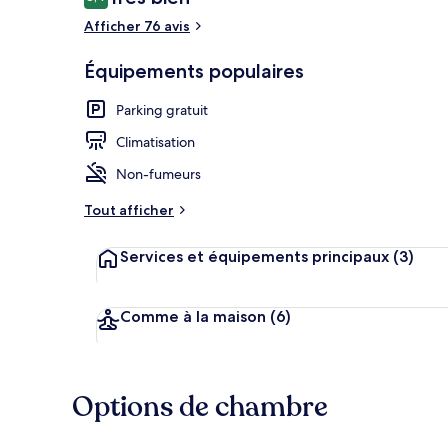
8,4 sur 10
voyageurs
Afficher 76 avis
Équipements populaires
Centre comm
Parking gratuit
Climatisation
Non-fumeurs
Tout afficher
Services et équipements principaux
(3)
Comme à la maison
(6)
Options de chambre