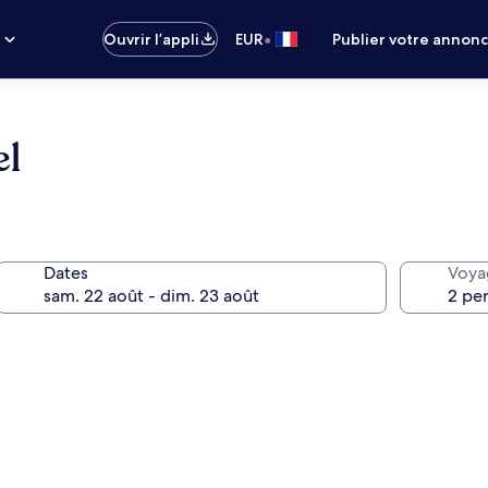
•
s
Ouvrir l’appli
EUR
Publier votre annon
el
Dates
Voya