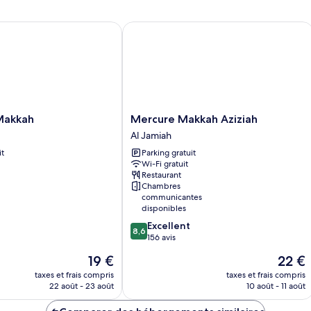
akkah
Mercure Makkah Aziziah
Mercure
 Makkah
Mercure Makkah Aziziah
Makkah
Al Jamiah
Aziziah
it
Parking gratuit
Al
Wi-Fi gratuit
Jamiah
Restaurant
Chambres
communicantes
disponibles
8.6
Excellent
8,6
sur
156 avis
10,
Le
Le
19 €
22 €
Excellent,
nouveau
nouvea
156 avis
taxes et frais compris
taxes et frais compris
prix
prix
22 août - 23 août
10 août - 11 août
est
est
de
de