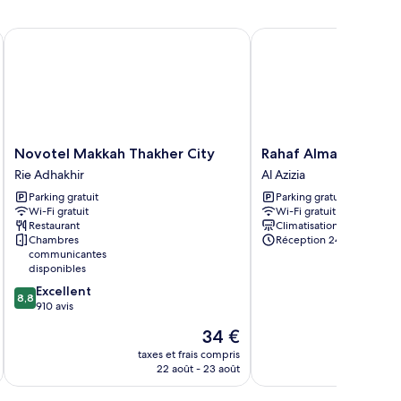
Novotel Makkah Thakher City
Rahaf Almashaer Hotel
Novotel
Rahaf
Novotel Makkah Thakher City
Rahaf Almashaer Hot
Makkah
Almashaer
Rie Adhakhir
Al Azizia
Thakher
Hotel
Parking gratuit
Parking gratuit
City
Al
Wi-Fi gratuit
Wi-Fi gratuit
Rie
Azizia
Restaurant
Climatisation
Adhakhir
Chambres
Réception 24 h/24
communicantes
disponibles
8.8
Excellent
8,8
sur
910 avis
10,
Le
34 €
Excellent,
u
nouveau
910 avis
taxes et frais compris
tax
prix
22 août - 23 août
est
de