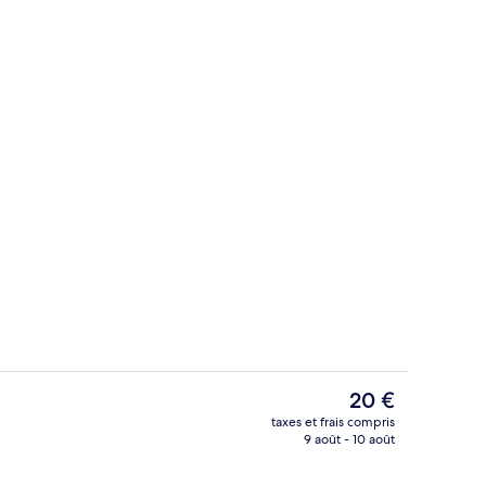
eption
Réception
Le
20 €
prix
taxes et frais compris
actuel
9 août - 10 août
Façade de l’hébergement
est
de