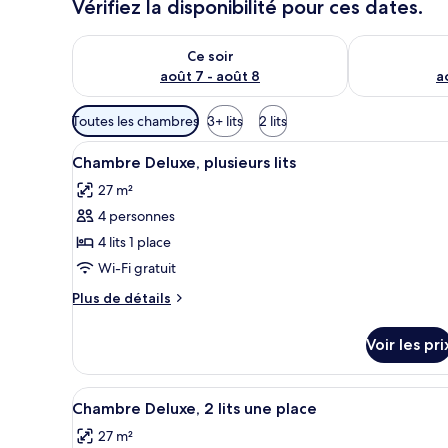
Vérifiez la disponibilité pour ces dates.
Vérifier la disponibilité pour ce soir août 7 - août 8
Vérifier la di
Ce soir
août 7 - août 8
a
Filtres
Toutes les chambres
3+ lits
2 lits
disponibles
Afficher
Une chambre d’hôtel avec trois
pour
5
Chambre Deluxe, plusieurs lits
toutes
les
27 m²
les
chambres
4 personnes
photos
pour
4 lits 1 place
ce
Wi-Fi gratuit
type
Plus
Plus de détails
de
de
chambre :
détails
Voir les pri
sur
Chambre
le
Deluxe,
type
Afficher
Une chambre d’hôtel avec deux 
plusieurs
6
de
Chambre Deluxe, 2 lits une place
toutes
chambre
lits
27 m²
Chambre
les