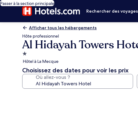
Passer à la section principale
Rechercher des voyage
Afficher tous les hébergements
Hôte professionnel
Al Hidayah Towers Hot
Hébergement
1.0 étoile
Hôtel à La Mecque
Choisissez des dates pour voir les prix
Où allez-vous ?
Galerie
photos
de
l’hébergement
Al