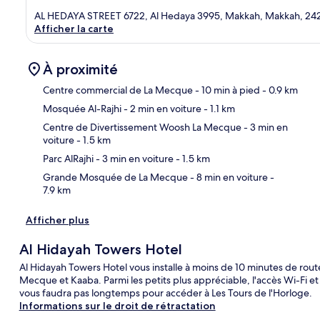
AL HEDAYA STREET 6722, Al Hedaya 3995, Makkah, Makkah, 24
Afficher la carte
À proximité
Centre commercial de La Mecque
- 10 min à pied
- 0.9 km
Mosquée Al-Rajhi
- 2 min en voiture
- 1.1 km
Car
Centre de Divertissement Woosh La Mecque
- 3 min en
voiture
- 1.5 km
Parc AlRajhi
- 3 min en voiture
- 1.5 km
Grande Mosquée de La Mecque
- 8 min en voiture
-
7.9 km
Afficher plus
Al Hidayah Towers Hotel
Al Hidayah Towers Hotel vous installe à moins de 10 minutes de ro
Mecque et Kaaba. Parmi les petits plus appréciable, l'accès Wi-Fi et l
vous faudra pas longtemps pour accéder à Les Tours de l'Horloge.
Informations sur le droit de rétractation