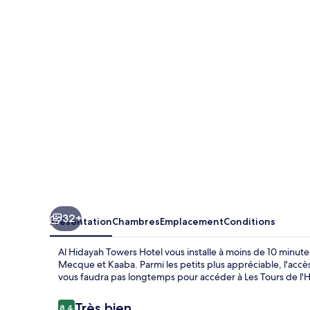
Hidayah
Towers
Hotel
32+
Présentation
Chambres
Emplacement
Conditions
Al Hidayah Towers Hotel vous installe à moins de 10 minu
Mecque et Kaaba. Parmi les petits plus appréciable, l'accès 
vous faudra pas longtemps pour accéder à Les Tours de l'
Avis
Très bien
8,4