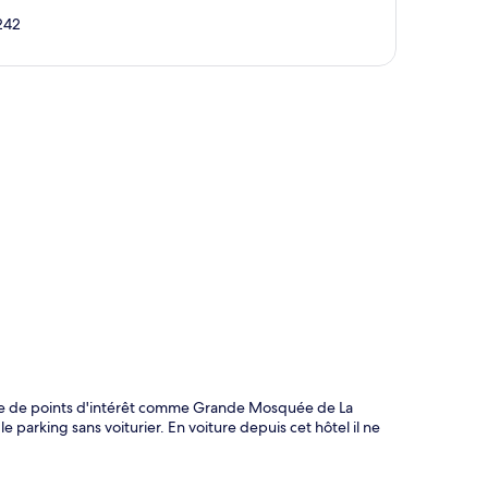
242
te
ute de points d'intérêt comme Grande Mosquée de La
e parking sans voiturier. En voiture depuis cet hôtel il ne