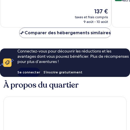
sur
485 a
10,
10,
Exceptionnel,
Le
137 €
Exceptio
140 avis
nouveau
485 avis
taxes et frais compris
prix
9 août - 10 août
est
de
Comparer des hébergements similaires
137 €
Connectez-vous pour découvrir les réductions et les
avantages dont vous pouvez bénéficier. Plus de récompenses
pour plus d’aventures !
Se connecter
S’inscrire gratuitement
À propos du quartier