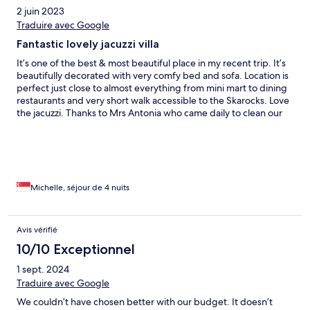
2 juin 2023
Traduire avec Google
Fantastic lovely jacuzzi villa
It’s one of the best & most beautiful place in my recent trip. It’s
beautifully decorated with very comfy bed and sofa. Location is
perfect just close to almost everything from mini mart to dining
restaurants and very short walk accessible to the Skarocks. Love
the jacuzzi. Thanks to Mrs Antonia who came daily to clean our
place. The owner Mrs Valia superb service with quick response.
Love this very much! I would definitely come back if I visit
Santorini again. Highly recommended!
Michelle, séjour de 4 nuits
Avis vérifié
10/10 Exceptionnel
1 sept. 2024
Traduire avec Google
We couldn’t have chosen better with our budget. It doesn’t