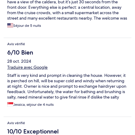
have a view of the caldera, but it’s just 30 seconds from the
front door. Everything else is perfect: a central location, away
from the cruise crowds, with a small supermarket across the
street and many excellent restaurants nearby. The welcome was
perfect, the cleanliness was excellent, and the pool is
Séjour de 5 nuits
magnificent. The room is spacious, well-maintained, and cozy;
the owner is very kind and leaves coffee and water for the
guests every day. The best option we could find in Santorini.
Avis vérifié
Plus: if you enjoy walking, 2 hours before sunset you can start a
hike to Oia from here—the trail is wonderful!
6/10 Bien
28 oct. 2024
Traduire avec Google
Staff is very kind and prompt in cleaning the house. However, it
is perched on hill, will be super cold and windy when returning
at night. Owner is nice and prompt to exchange hairdryer upon
feedback. Unfortunately, the water for bathing and brushing is
salty, need mineral water to give final rinse if dislike the salty
taste.
Jessica, séjour de 4 nuits
Avis vérifié
10/10 Exceptionnel