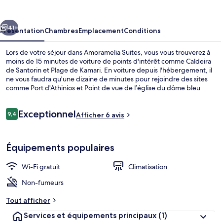
cédent
Suivant
41+
Présentation
Chambres
Emplacement
Conditions
Lors de votre séjour dans Amoramelia Suites, vous vous trouverez à
moins de 15 minutes de voiture de points d'intérêt comme Caldeira
de Santorin et Plage de Kamari. En voiture depuis l'hébergement, il
ne vous faudra qu'une dizaine de minutes pour rejoindre des sites
comme Port d'Athinios et Point de vue de l’église du dôme bleu
d’Oia.
Avis
Exceptionnel
9,4
Afficher 6 avis
9,4 sur 10
voyageurs
Suite, Pool (Amoramelia) | Draps italien
Équipements populaires
Wi-Fi gratuit
Climatisation
Non-fumeurs
Tout afficher
Services et équipements principaux
(1)