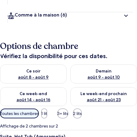
Comme à la maison
(6)
Options de chambre
Vérifiez la disponibilité pour ces dates.
Vérifier la disponibilité pour ce soir août 8 - août 9
Vérifier la disponibilité pour 
Ce soir
Demain
août 8 - août 9
août 9 - août 10
Vérifier la disponibilité pour ce week-end août 14 - août 16
Vérifier la disponibilité pour
Ce week-end
Le week-end prochain
août 14 - août 16
août 21 - août 23
Filtres
Toutes les chambres
1 lit
3+ lits
2 lits
disponibles
pour
Affichage de 2 chambres sur 2
les
Afficher
Une terrasse sur le toit avec un jacuzz
17
Suite, Hot Tub (Amoramelia)