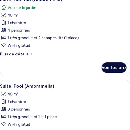
chambres
toutes
Vue sur le jardin
les
40 m²
photos
pour
1 chambre
ce
4 personnes
type
1 très grand lit et 2 canapés-lits (1 place)
de
Wi-Fi gratuit
chambre :
Plus
Plus de détails
Suite,
de
Hot
détails
Voir les prix
Tub
sur
le
(Amoramelia)
type
Afficher
Une chambre moderne avec un grand lit
17
de
Suite, Pool (Amoramelia)
toutes
chambre
40 m²
Suite,
les
Hot
1 chambre
photos
Tub
pour
3 personnes
(Amoramelia)
ce
1 très grand lit et 1 lit 1 place
type
Wi-Fi gratuit
de