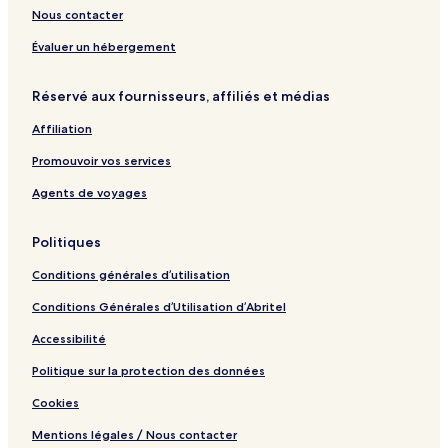
o
n
s
Nous contacter
r
l
t
y
Évaluer un hébergement
,
S
Réservé aux fournisseurs, affiliés et médias
a
n
Affiliation
t
o
Promouvoir vos services
r
i
Agents de voyages
n
i
Politiques
Conditions générales d’utilisation
Conditions Générales d’Utilisation d’Abritel
Accessibilité
Politique sur la protection des données
Cookies
Mentions légales / Nous contacter