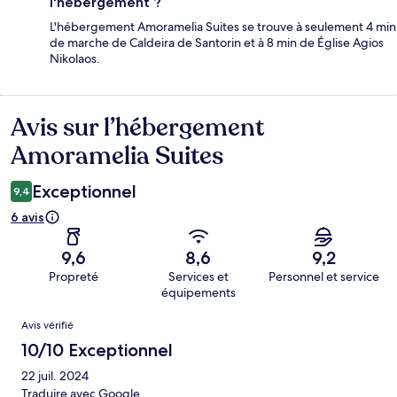
l'hébergement ?
L'hébergement Amoramelia Suites se trouve à seulement 4 min
de marche de Caldeira de Santorin et à 8 min de Église Agios
Nikolaos.
Avis sur l’hébergement
Avis
Amoramelia Suites
Exceptionnel
9,4
6 avis
9,6
8,6
9,2
Propreté
Services et
Personnel et service
équipements
Avis
Avis vérifié
10/10 Exceptionnel
22 juil. 2024
Traduire avec Google