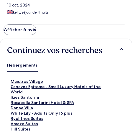
10 oct. 2024
kelly, séjour de 4 nuits
Afficher 6 avis
Continuez vos recherches
Hébergements
L
Maistros Village
i
L
Canaves Epitome - Small Luxury Hotels of the
e
i
World
n
e
L
Ikies Santorini
o
n
i
L
Rocabella Santorini Hotel & SPA
u
o
e
i
L
Danae Villa
v
u
n
e
i
L
White Lily - Adults Only 16 plus
r
v
o
n
e
i
L
Ryolithos Suites
a
r
u
o
n
e
i
L
Amaze Suites
n
a
v
u
o
n
e
i
L
Hill Suites