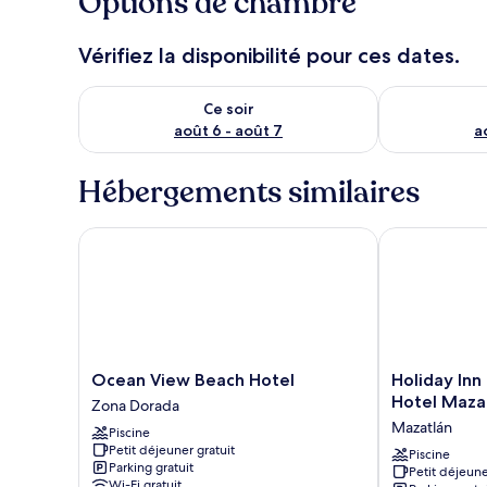
Options de chambre
Vérifiez la disponibilité pour ces dates.
Vérifier la disponibilité pour ce soir août 6 - août 7
Vérifier la di
Ce soir
août 6 - août 7
a
Hébergements similaires
Ocean View Beach Hotel
Holiday Inn E
Ocean
Holiday
Ocean View Beach Hotel
Holiday Inn
View
Inn
Hotel Maza
Zona Dorada
Beach
Express
Mazatlán
Piscine
Hotel
&
Petit déjeuner gratuit
Zona
Suites
Piscine
Parking gratuit
Petit déjeune
Dorada
Hotel
Wi-Fi gratuit