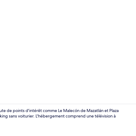
central 102 -
oute de points d'intérêt comme Le Malecón de Mazatlán et Plaza
arking sans voiturier. L'hébergement comprend une télévision à
central 102 