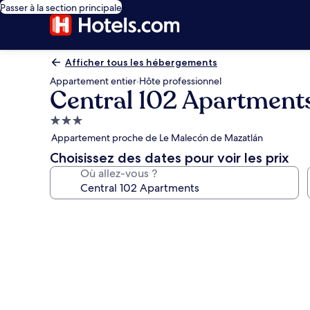
Passer à la section principale
Afficher tous les hébergements
Appartement entier
·
Hôte professionnel
Central 102 Apartment
Hébergement
3.0 étoiles
Appartement proche de Le Malecón de Mazatlán
Choisissez des dates pour voir les prix
Où allez-vous ?
Galerie
photos
de
l’hébergement
Central