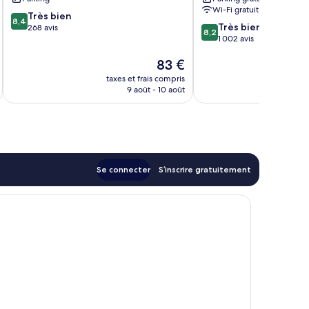
Wi-Fi gratuit
8.4
Très bien
8,4
8.2
Très bien
sur
268 avis
8,2
sur
1 002 avis
10,
10,
Très
Le
83 €
Très
bien,
u
nouveau
bien,
268 avis
taxes et frais compris
tax
prix
1 002 avis
9 août - 10 août
est
de
83 €
Se connecter
S’inscrire gratuitement