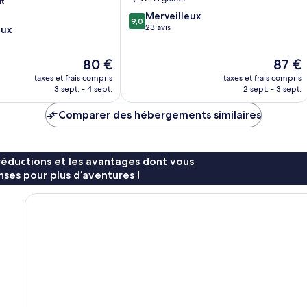
it
9.0
Merveilleux
9,0
sur
23 avis
eux
10,
Merveilleux,
Le
Le
80 €
87 €
23 avis
nouveau
nouvea
taxes et frais compris
taxes et frais compris
prix
prix
3 sept. - 4 sept.
2 sept. - 3 sept.
est
est
de
de
Comparer des hébergements similaires
80 €
87 €
réductions et les avantages dont vous
ses pour plus d’aventures !