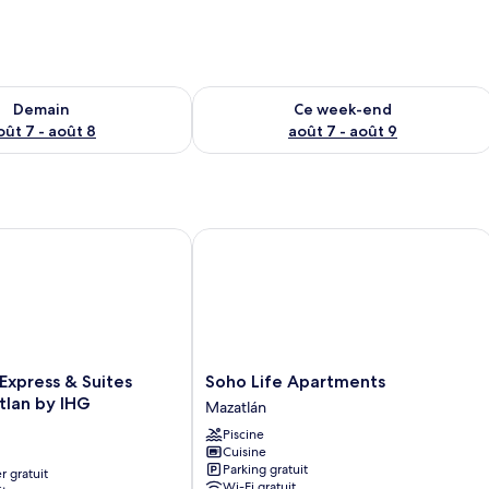
sponibilité pour demain août 7 - août 8
Vérifier la disponibilité pour ce week
Demain
Ce week-end
oût 7 - août 8
août 7 - août 9
xpress & Suites Hotel Mazatlan by IHG
Soho Life Apartments
Soho
 Express & Suites
Soho Life Apartments
Life
tlan by IHG
Mazatlán
Apartments
Piscine
Mazatlán
Cuisine
Parking gratuit
r gratuit
Wi-Fi gratuit