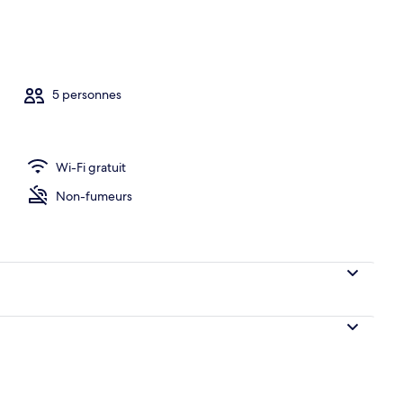
 1901 | Coin séjour | Télévision à écran plasma de 50 pouces avec chaînes nu
5 personnes
Wi-Fi gratuit
Non-fumeurs