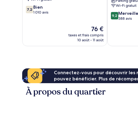
Parking gratu
Mazatlan
Wi-Fi gratuit
7.2
Bien
by
7,2
sur
1 010 avis
9.2
IHG
Merveill
9,2
10,
sur
Mazatlán
388 avis
Bien,
10,
Le
76 €
1 010 avis
Merveilleux,
nouveau
388 avis
taxes et frais compris
prix
10 août - 11 août
est
de
76 €
Connectez-vous pour découvrir les 
pouvez bénéficier. Plus de récompen
À propos du quartier