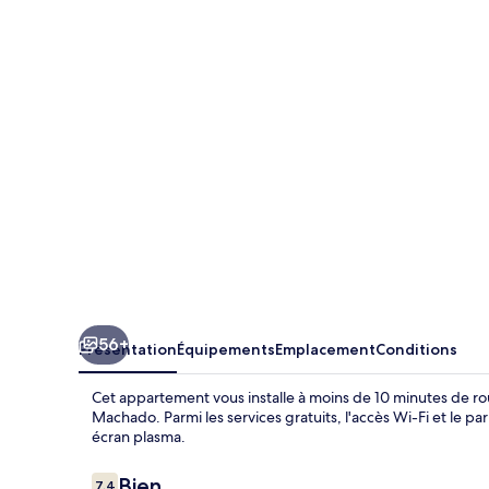
102
Apartments
56+
Présentation
Équipements
Emplacement
Conditions
Cet appartement vous installe à moins de 10 minutes de r
Machado. Parmi les services gratuits, l'accès Wi-Fi et le p
écran plasma.
Avis
Bien
7,4