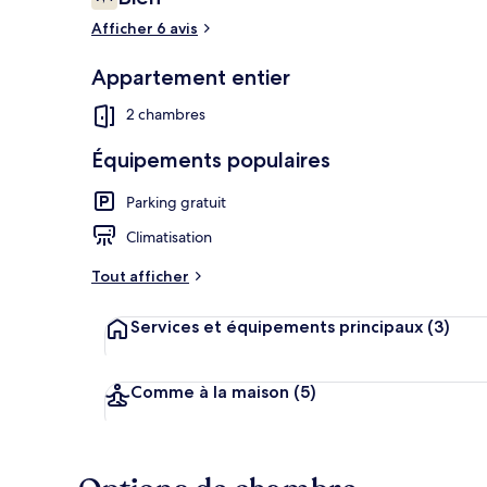
7,4 sur 10
voyageurs
Afficher 6 avis
Appartement entier
central 102 -
2 chambres
Équipements populaires
Parking gratuit
Climatisation
Tout afficher
Services et équipements principaux
(3)
Comme à la maison
(5)