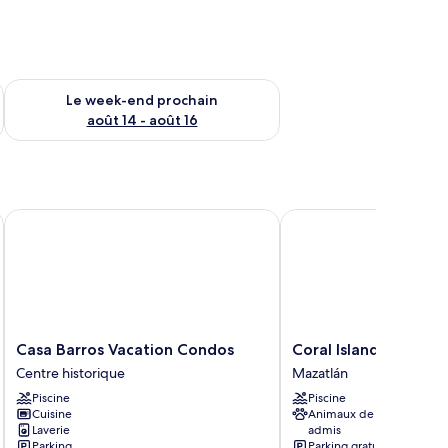
-end août 7 - août 9
Vérifier la disponibilité pour le week-end prochain août 14 - a
Le week-end prochain
août 14 - août 16
Casa Barros Vacation Condos
Coral Island Hotel
Casa
Coral
Casa Barros Vacation Condos
Coral Island Hotel
Barros
Island
Centre historique
Mazatlán
Vacation
Hotel
Piscine
Piscine
Condos
Mazatlán
Cuisine
Animaux de compagnie
Centre
Laverie
admis
historique
Parking
Parking gratuit