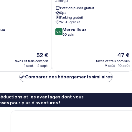
Jeonju
Jeonju
Petit déjeuner gratuit
Deokjin
Spa
Jeonju
Parking gratuit
Wi-Fi gratuit
9.0
eux
Merveilleux
9,0
sur
60 avis
10,
Merveilleux,
60 avis
Le
Le
52 €
47 €
nouveau
nouvea
taxes et frais compris
taxes et frais compris
prix
prix
1 sept. - 2 sept.
9 août - 10 août
est
est
de
de
Comparer des hébergements similaires
52 €
47 €
réductions et les avantages dont vous
ses pour plus d’aventures !