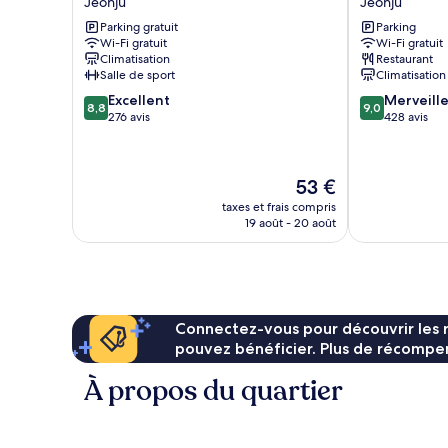
Jeonju
Jeonju
Jeonju
Jeonju
Parking gratuit
Parking
Hanok
Wi-Fi gratuit
Wi-Fi gratuit
Village
Climatisation
Restaurant
Jeonju
Salle de sport
Climatisation
8.8
9.0
Excellent
Merveill
8,8
9,0
sur
sur
276 avis
428 avis
10,
10,
Excellent,
Merveilleux,
276 avis
428 avis
Le
53 €
nouveau
taxes et frais compris
prix
19 août - 20 août
est
de
53 €
Connectez-vous pour découvrir les 
pouvez bénéficier. Plus de récompen
À propos du quartier