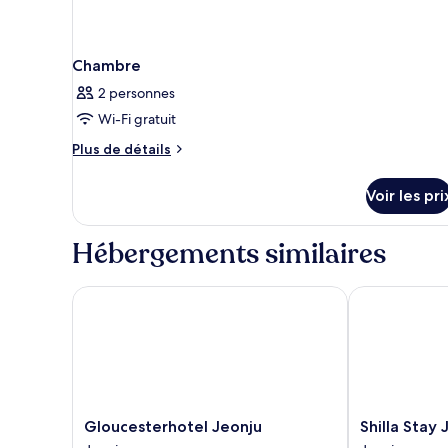
Chambre
2 personnes
Wi-Fi gratuit
Plus
Plus de détails
de
détails
Voir les pri
sur
le
type
Hébergements similaires
de
chambre
Chambre
Gloucesterhotel Jeonju
Shilla Stay Je
Gloucesterhotel
Shilla
Gloucesterhotel Jeonju
Shilla Stay
Jeonju
Stay