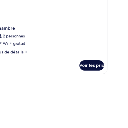
hambre
2 personnes
Wi-Fi gratuit
us
us de détails
e
tails
Voir les prix
r
pe
e
hambre
hambre