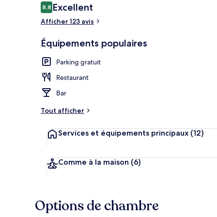
Avis
Excellent
8,8
8,8 sur 10
voyageurs
Afficher 123 avis
Petit déjeune
Équipements populaires
Parking gratuit
Restaurant
Bar
Tout afficher
Services et équipements principaux
(12)
Comme à la maison
(6)
Options de chambre