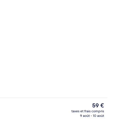
Chambre Double Standard | Literie de
hébergement
Le
59 €
prix
taxes et frais compris
actuel
9 août - 10 août
Réception
est
de