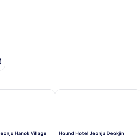
x
onju Hanok Village
Hound Hotel Jeonju Deokjin
Hound
 Jeonju Hanok Village
Hound Hotel Jeonju Deokjin
Hotel