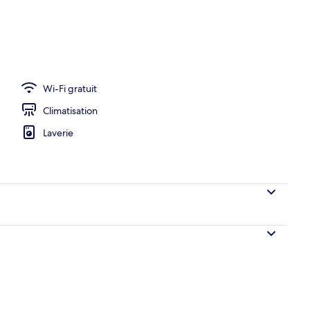
r buffet servi tous les jours en supplément
Wi-Fi gratuit
Climatisation
Laverie