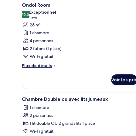
Afficher
Une chambre d’hôtel avec un li
5
de
Ondol Room
toutes
chambre
Exceptionnel
Chambre
les
10,0
10,0 sur 10
(1 avis)
1 avis
Double
photos
26 m²
Standard
pour
1 chambre
ce
4 personnes
type
2 futons (1 place)
de
Wi-Fi gratuit
chambre :
Ondol
Plus
Plus de détails
Room
de
détails
Voir les pri
sur
le
type
Afficher
Chambre Double ou avec lits ju
1
de
Chambre Double ou avec lits jumeaux
toutes
chambre
1 chambre
Ondol
les
Room
2 personnes
photos
pour
1 lit double OU 2 grands lits 1 place
ce
Wi-Fi gratuit