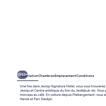
Signature
Hotel
53+
Présentation
Chambres
Emplacement
Conditions
Une fois dans Jeonju Signature Hotel, vous vous trouverez
Jeonju et Centre artistique du Sori du Jeollabuk-do. Vous
morceau au café. En voiture depuis l'hébergement, vous au
Hanok et Parc Deokjin.