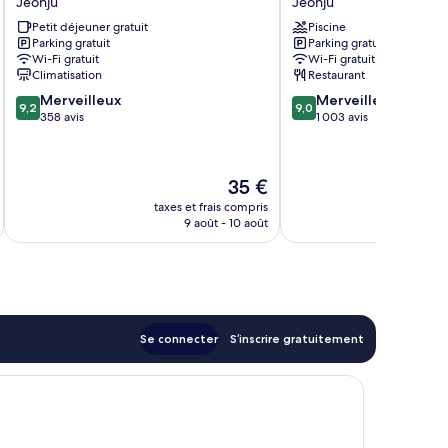
Jeonju
Jeonju
Hotel
Jeonju
Petit déjeuner gratuit
Piscine
Jeonju
Jeonju
Parking gratuit
Parking gratuit
Wi-Fi gratuit
Wi-Fi gratuit
Climatisation
Restaurant
9.2
9.0
Merveilleux
Merveilleux
9,2
9,0
sur
sur
358 avis
1 003 avis
10,
10,
Merveilleux,
Merveilleux,
358 avis
1 003 avis
Le
35 €
u
nouveau
taxes et frais compris
tax
prix
9 août - 10 août
est
de
35 €
Se connecter
S’inscrire gratuitement