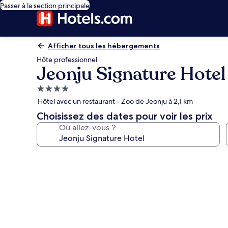
Passer à la section principale
Afficher tous les hébergements
Hôte professionnel
Jeonju Signature Hotel
Hébergement
4.0 étoiles
Hôtel avec un restaurant - Zoo de Jeonju à 2,1 km
Choisissez des dates pour voir les prix
Où allez-vous ?
Galerie
photos
de
l’hébergement
Jeonju