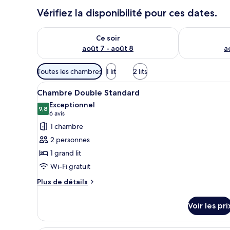
Vérifiez la disponibilité pour ces dates.
Vérifier la disponibilité pour ce soir août 7 - août 8
Vérifier la di
Ce soir
août 7 - août 8
a
Filtres
Toutes les chambres
1 lit
2 lits
disponibles
Afficher
Une chambre d’hôtel moderne av
pour
9
Chambre Double Standard
toutes
les
Exceptionnel
les
9,8
chambres
9,8 sur 10
(6 avis)
6 avis
photos
1 chambre
pour
2 personnes
ce
1 grand lit
type
Wi-Fi gratuit
de
chambre :
Plus
Plus de détails
de
Chambre
détails
Double
Voir les pri
sur
Standard
le
type