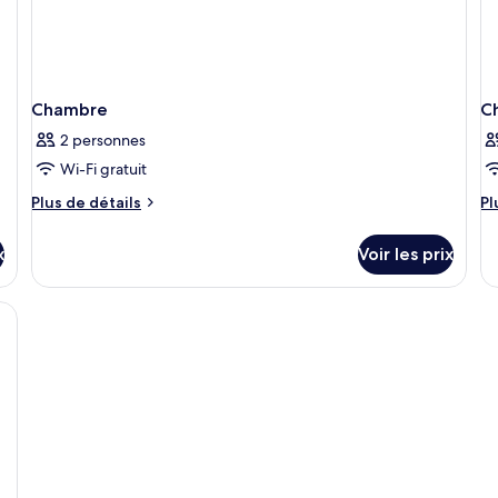
Chambre
C
2 personnes
Wi-Fi gratuit
Plus
Pl
Plus de détails
Pl
de
d
détails
dé
x
Voir les prix
sur
su
le
le
type
ty
de
d
chambre
c
Chambre
C