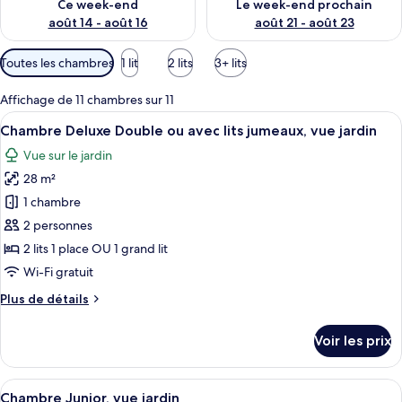
Ce week-end
Le week-end prochain
août 14 - août 16
août 21 - août 23
Filtres
Toutes les chambres
1 lit
2 lits
3+ lits
disponibles
pour
Affichage de 11 chambres sur 11
les
Afficher
Une chambre d’hôtel avec un lit, deux 
6
Chambre Deluxe Double ou avec lits jumeaux, vue jardin
chambres
toutes
Vue sur le jardin
les
28 m²
photos
pour
1 chambre
ce
2 personnes
type
2 lits 1 place OU 1 grand lit
de
Wi-Fi gratuit
chambre :
Plus
Plus de détails
Chambre
de
Deluxe
détails
Voir les prix
Double
sur
le
ou
type
Afficher
Une chambre d’hôtel moderne équipée d’
avec
5
de
Chambre Junior, vue jardin