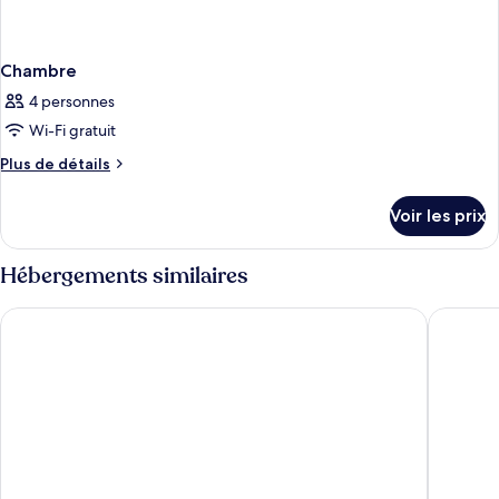
Chambre
4 personnes
Wi-Fi gratuit
Plus
Plus de détails
de
détails
Voir les prix
sur
le
type
Hébergements similaires
de
chambre
Sandblu Santorini, LXR Hotels & Resorts
Lilium 
Chambre