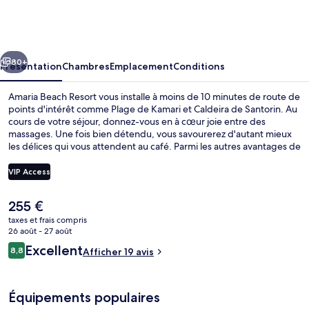
Beach
Resort
cédent
Suivant
80+
Présentation
Chambres
Emplacement
Conditions
Amaria Beach Resort vous installe à moins de 10 minutes de route de
points d'intérêt comme Plage de Kamari et Caldeira de Santorin. Au
cours de votre séjour, donnez-vous en à cœur joie entre des
massages. Une fois bien détendu, vous savourerez d'autant mieux
les délices qui vous attendent au café. Parmi les autres avantages de
cet hôtel de luxe, on trouve un bar / salon, une salle de fitness
ouverte 24 h/24 et un court de tennis extérieur, l'idéal pour des
VIP Access
vacances sans soucis.
Le
255 €
Enceinte de l’hébergement
prix
taxes et frais compris
actuel
26 août - 27 août
est
Avis
Excellent
8,8
Afficher 19 avis
de
8,8 sur 10
voyageurs
255 €.
Équipements populaires