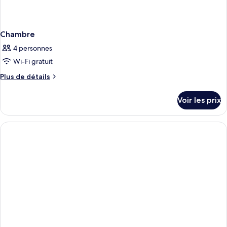
Chambre
4 personnes
Wi-Fi gratuit
Plus
Plus de détails
de
détails
Voir les prix
sur
le
type
de
chambre
Chambre