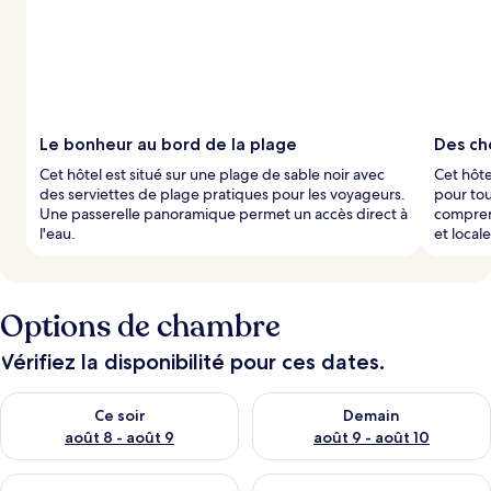
Le bonheur au bord de la plage
Des ch
Cet hôtel est situé sur une plage de sable noir avec
Cet hôte
des serviettes de plage pratiques pour les voyageurs.
pour tou
Une passerelle panoramique permet un accès direct à
compren
l'eau.
et locale
Options de chambre
Vérifiez la disponibilité pour ces dates.
Vérifier la disponibilité pour ce soir août 8 - août 9
Vérifier la disponibilité pour 
Ce soir
Demain
août 8 - août 9
août 9 - août 10
Vérifier la disponibilité pour ce week-end août 14 - août 16
Vérifier la disponibilité pour