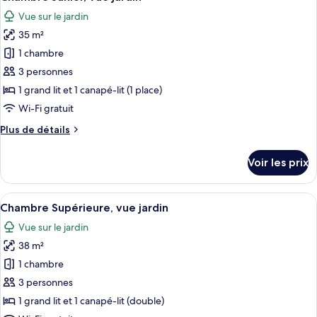
toutes
lits
chambre
Vue sur le jardin
Chambre
les
jumeaux,
Deluxe
35 m²
photos
vue
Double
pour
jardin
1 chambre
ou
ce
avec
3 personnes
lits
type
1 grand lit et 1 canapé-lit (1 place)
jumeaux,
de
Wi-Fi gratuit
vue
chambre :
jardin
Plus
Plus de détails
Chambre
de
Junior,
détails
Voir les prix
vue
sur
le
jardin
type
Afficher
Une chambre avec un grand lit, une f
6
de
Chambre Supérieure, vue jardin
toutes
chambre
Vue sur le jardin
Chambre
les
Junior,
38 m²
photos
vue
pour
1 chambre
jardin
ce
3 personnes
type
1 grand lit et 1 canapé-lit (double)
de