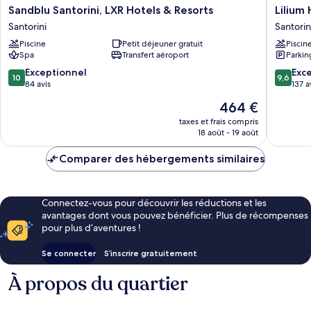
Sandblu
Lilium
Sandblu Santorini, LXR Hotels & Resorts
Lilium
Santorini,
Homes
Santorini
Santorin
LXR
Santorin
Piscine
Petit déjeuner gratuit
Piscin
Hotels
Spa
Transfert aéroport
Parkin
&
Resorts
10.0
9.6
Exceptionnel
Exc
10
9,6
Santorini
sur
sur
84 avis
137 a
10,
10,
Le
464 €
Exceptionnel,
Exceptio
nouveau
84 avis
137 avis
taxes et frais compris
prix
18 août - 19 août
est
de
Comparer des hébergements similaires
464 €
Connectez-vous pour découvrir les réductions et les
avantages dont vous pouvez bénéficier. Plus de récompenses
pour plus d’aventures !
Se connecter
S’inscrire gratuitement
À propos du quartier