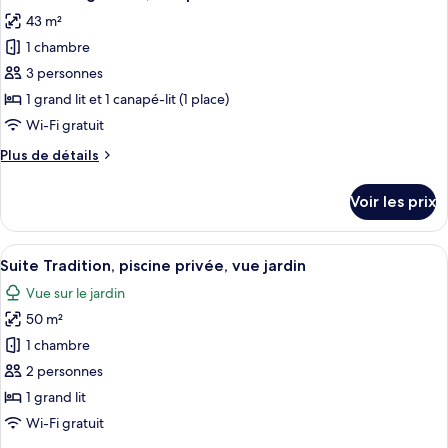
toutes
chambre
43 m²
Chambre
les
Exécutive,
1 chambre
photos
vue
pour
3 personnes
jardin
ce
1 grand lit et 1 canapé-lit (1 place)
type
Wi-Fi gratuit
de
Plus
Plus de détails
chambre :
de
Chambre
détails
Voir les prix
sur
Signature,
le
vue
type
Afficher
Un lit bien fait, avec du linge de lit 
piscine
6
de
Suite Tradition, piscine privée, vue jardin
toutes
chambre
Vue sur le jardin
Chambre
les
Signature,
50 m²
photos
vue
pour
1 chambre
piscine
ce
2 personnes
type
1 grand lit
de
Wi-Fi gratuit
chambre :