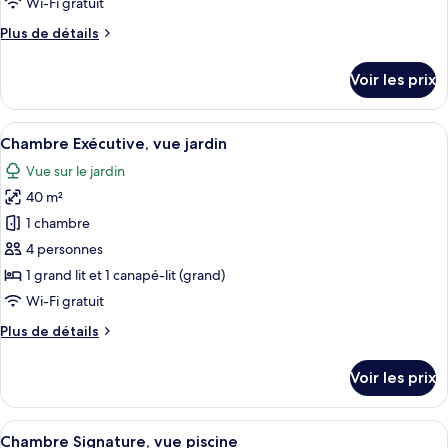
Wi-Fi gratuit
chambre :
Plus
Plus de détails
Chambre
de
Supérieure,
détails
Voir les prix
vue
sur
le
jardin
type
Afficher
Une chambre à coucher avec un lit, d
6
de
Chambre Exécutive, vue jardin
toutes
chambre
Vue sur le jardin
Chambre
les
Supérieure,
40 m²
photos
vue
pour
1 chambre
jardin
ce
4 personnes
type
1 grand lit et 1 canapé-lit (grand)
de
Wi-Fi gratuit
chambre :
Plus
Plus de détails
Chambre
de
Exécutive,
détails
Voir les prix
vue
sur
le
jardin
type
Afficher
Une chambre d’hôtel comprenant un lit
8
de
Chambre Signature, vue piscine