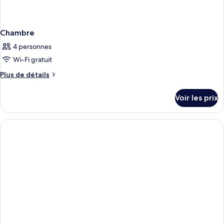
Chambre
4 personnes
Wi-Fi gratuit
Plus
Plus de détails
de
détails
Voir les prix
sur
le
type
de
chambre
Chambre