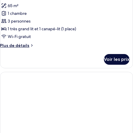
les
vue
Familiale,
65 m²
photos
jardin
2
pour
1 chambre
chambres,
ce
piscine
3 personnes
privée,
type
1 très grand lit et 1 canapé-lit (1 place)
vue
de
Wi-Fi gratuit
jardin
chambre :
Plus
Plus de détails
Chambre
de
Majestueuse,
détails
Voir les prix
vue
sur
le
mer,
type
vue
de
mer
chambre
Chambre
Majestueuse,
vue
mer,
vue
mer