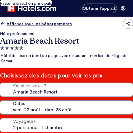
Passer à la section principale
Obtenir l’appli
Afficher tous les hébergements
Hôte professionnel
Amaria Beach Resort
Hébergement
5.0 étoiles
Hôtel de luxe en bord de plage avec restaurant, non loin de Plage de
Kamari
Choisissez des dates pour voir les prix
Où allez-vous ?
Dates
Voyageurs