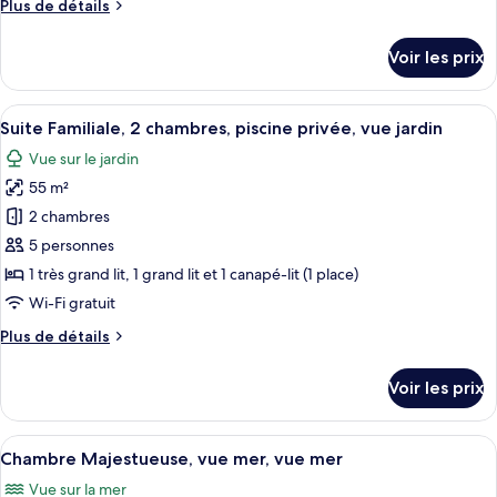
Plus
Plus de détails
Suite
de
Tradition,
détails
Voir les prix
piscine
sur
le
privée,
type
Afficher
Une chambre d’hôtel moderne équipée d’
vue
6
de
Suite Familiale, 2 chambres, piscine privée, vue jardin
toutes
jardin
chambre
Vue sur le jardin
Suite
les
Tradition,
55 m²
photos
piscine
pour
2 chambres
privée,
ce
vue
5 personnes
jardin
type
1 très grand lit, 1 grand lit et 1 canapé-lit (1 place)
de
Wi-Fi gratuit
chambre :
Plus
Plus de détails
Suite
de
Familiale,
détails
Voir les prix
2
sur
le
chambres,
type
Afficher
Une chambre à coucher avec un grand li
piscine
8
de
Chambre Majestueuse, vue mer, vue mer
toutes
privée,
chambre
Vue sur la mer
Suite