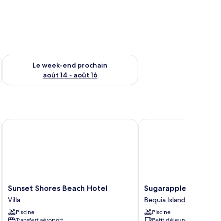
-end août 7 - août 9
Vérifier la disponibilité pour le week-end prochain août 14 - a
Le week-end prochain
août 14 - août 16
Sunset Shores Beach Hotel
Sugarapple Inn
Sunset
Sugarapple
Sunset Shores Beach Hotel
Sugarapple Inn
Shores
Inn
Villa
Bequia Island
Beach
Bequia
Piscine
Piscine
Hotel
Island
Transfert aéroport
Petit déjeuner gratuit