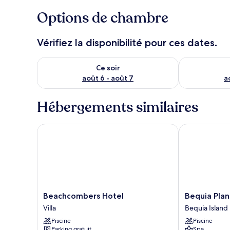
Options de chambre
Vérifiez la disponibilité pour ces dates.
Vérifier la disponibilité pour ce soir août 6 - août 7
Vérifier la di
Ce soir
août 6 - août 7
a
Hébergements similaires
Beachcombers Hotel
Bequia Planta
Beachcombers
Bequia
Beachcombers Hotel
Bequia Plan
Hotel
Plantation
Villa
Bequia Island
Villa
Hotel
Piscine
Piscine
Bequia
Parking gratuit
Spa