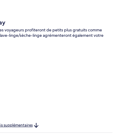
ay
Les voyageurs profiteront de petits plus gratuits comme
t un lave-linge/sèche-linge agrémenteront également votre
rais supplémentaires