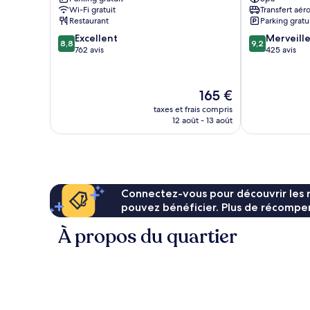
Island
Wi-Fi gratuit
Transfert aér
Restaurant
Parking gratu
8.8
9.2
Excellent
Merveill
8,8
9,2
sur
sur
762 avis
425 avis
10,
10,
Excellent,
Merveilleux,
762 avis
425 avis
Le
165 €
nouveau
taxes et frais compris
prix
12 août - 13 août
est
de
165 €
Connectez-vous pour découvrir les 
pouvez bénéficier. Plus de récompen
À propos du quartier