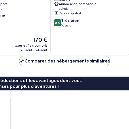
Island
oport
Animaux de compagnie
it
admis
Parking gratuit
eux
8.0
Très bien
8,0
sur
16 avis
10,
Très
Le
170 €
bien,
nouveau
taxes et frais compris
16 avis
prix
23 août - 24 août
est
de
Comparer des hébergements similaires
170 €
réductions et les avantages dont vous
ses pour plus d’aventures !