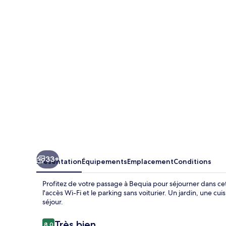
3
Bed
Villa
Overlooking
Friendship
Bay
33+
Présentation
Équipements
Emplacement
Conditions
Profitez de votre passage à Bequia pour séjourner dans cet
l'accès Wi-Fi et le parking sans voiturier. Un jardin, une 
séjour.
Avis
Très bien
8,0