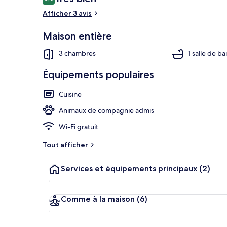
8,0 sur 10
voyageurs
Afficher 3 avis
Maison entière
Plage
3 chambres
1 salle de ba
Équipements populaires
Cuisine
Animaux de compagnie admis
Wi-Fi gratuit
Tout afficher
Services et équipements principaux
(2)
Comme à la maison
(6)