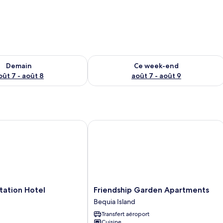
sponibilité pour demain août 7 - août 8
Vérifier la disponibilité pour ce week
Demain
Ce week-end
oût 7 - août 8
août 7 - août 9
tion Hotel
Friendship Garden Apartments
Friendship
tation Hotel
Friendship Garden Apartments
Garden
Bequia Island
Apartments
Transfert aéroport
Bequia
Cuisine