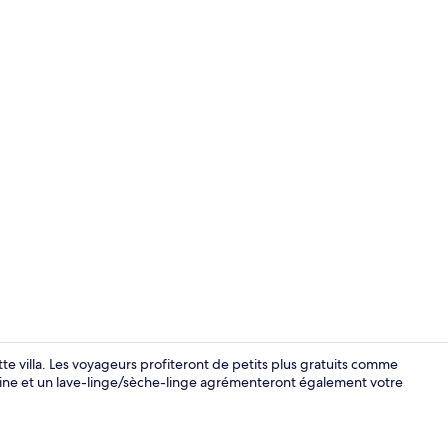
Enceinte de
te villa. Les voyageurs profiteront de petits plus gratuits comme
cuisine et un lave-linge/sèche-linge agrémenteront également votre
Restauratio