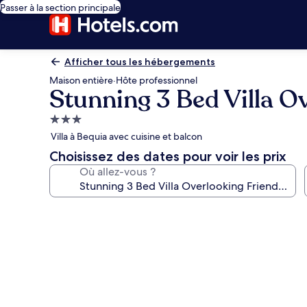
Passer à la section principale
Afficher tous les hébergements
Maison entière
·
Hôte professionnel
Stunning 3 Bed Villa O
Hébergement
3.0 étoiles
Villa à Bequia avec cuisine et balcon
Choisissez des dates pour voir les prix
Où allez-vous ?
Galerie
photos
de
l’hébergement
Stunning