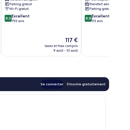
Villa
Parking gratuit
Transfert aéroport
Wi-Fi gratuit
Parking gratuit
8.6
8.8
Excellent
Excellent
8,6
8,8
sur
sur
793 avis
113 avis
10,
10,
Excellent,
Excellent,
793 avis
113 avis
Le
117 €
nouveau
taxes et frais compris
prix
9 août - 10 août
est
de
117 €
Se connecter
S’inscrire gratuitement