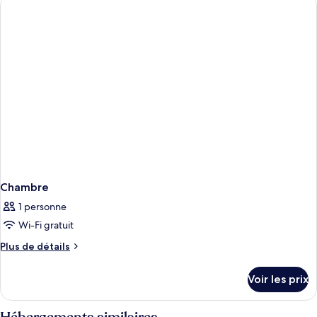
de
chambre
Chambre
Chambre
1 personne
Wi-Fi gratuit
Plus
Plus de détails
de
détails
Voir les prix
sur
le
type