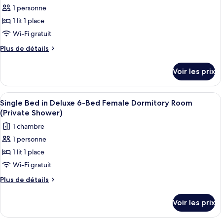
photos
1 personne
pour
1 lit 1 place
ce
type
Wi-Fi gratuit
de
Plus
Plus de détails
chambre :
de
détails
Single
Voir les prix
sur
Bed
le
in
type
Afficher
Un couloir avec des lits superposés, u
5
Deluxe
de
Single Bed in Deluxe 6-Bed Female Dormitory Room
toutes
chambre
6-
(Private Shower)
Single
les
Bed
1 chambre
Bed
photos
Male
in
1 personne
pour
Deluxe
Dormitory
1 lit 1 place
ce
6-
Room
Bed
type
Wi-Fi gratuit
(Private
Male
de
Plus
Plus de détails
Shower)
Dormitory
chambre :
de
Room
détails
Single
(Private
Voir les prix
sur
Shower)
Bed
le