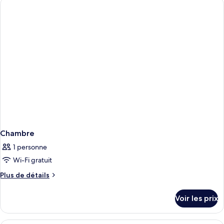
de
chambre
Chambre
Chambre
1 personne
Wi-Fi gratuit
Plus
Plus de détails
de
détails
Voir les prix
sur
le
type