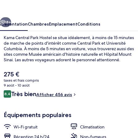
Park
Hostel
cédent
Suivant
18+
Présentation
Chambres
Emplacement
Conditions
Kama Central Park Hostel se situe idéalement, à moins de 15 minutes
de marche de points d'intérêt comme Central Park et Université
Columbia. À moins de 5 minutes en voiture, vous trouverez aussi des
sites comme Musée américain d'histoire naturelle et Hôpital Mount
Sinai. Les autres voyageurs adorent le personnel attentionné.
L'hébergement se situe à une très courte distance à pied des
transports publics : Station de métro 103rd Street (Central Park
Le
275 €
West) se trouve à 5 min et Station de métro 110 St. Cathedral Pkwy.
prix
taxes et frais compris
(Central Park West), à 5 min.
actuel
9 août - 10 août
Réception
est
Avis
Très bien
8,4
Afficher 456 avis
de
8,4 sur 10
voyageurs
275 €.
Équipements populaires
Wi-Fi gratuit
Climatisation
Réception 24 h/24
Non-fumeurs