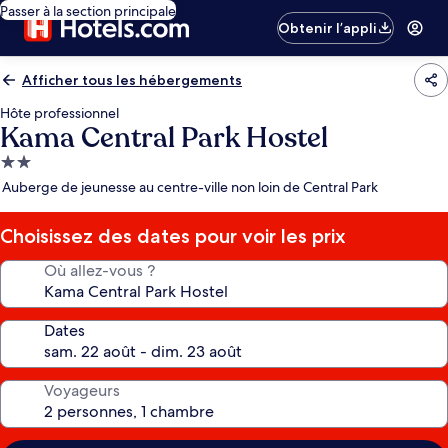
Passer à la section principale
Obtenir l’appli
Afficher tous les hébergements
Hôte professionnel
Kama Central Park Hostel
Hébergement
2.0 étoiles
Auberge de jeunesse au centre-ville non loin de Central Park
Choisissez des dates pour voir les prix
Où allez-vous ?
Dates
Voyageurs