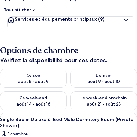
Tout afficher
Services et équipements principaux
(9)
Options de chambre
Vérifiez la disponibilité pour ces dates.
Vérifier la disponibilité pour ce soir août 8 - août 9
Vérifier la disponibilité pour 
Ce soir
Demain
août 8 - août 9
août 9 - août 10
Vérifier la disponibilité pour ce week-end août 14 - août 16
Vérifier la disponibilité pour
Ce week-end
Le week-end prochain
août 14 - août 16
août 21 - août 23
Afficher
Un couloir avec des lits superposés, u
5
Single Bed in Deluxe 6-Bed Male Dormitory Room (Private
toutes
Shower)
les
1 chambre