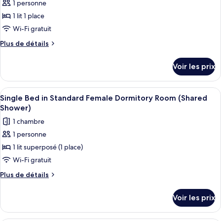
Double
1 personne
photos
+
Room
pour
1 lit 1 place
1
(2
ce
Adults
Wi-Fi gratuit
Child)
+
type
Plus
Plus de détails
1
de
de
Child)
chambre :
détails
Voir les prix
sur
Dortoir
le
Partagé
type
Afficher
Une petite pièce, de taille modeste, av
Standard,
1
de
Single Bed in Standard Female Dormitory Room (Shared
toutes
chambre
hommes
Shower)
Dortoir
les
uniquement
1 chambre
Partagé
photos
Standard,
1 personne
pour
hommes
1 lit superposé (1 place)
ce
uniquement
type
Wi-Fi gratuit
de
Plus
Plus de détails
chambre :
de
détails
Single
Voir les prix
sur
Bed
le
in
type