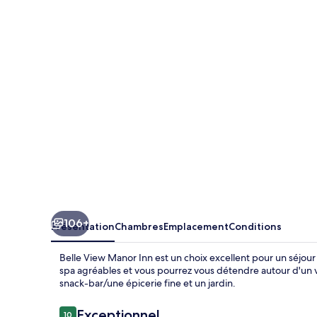
View
Manor
Inn
106+
Présentation
Chambres
Emplacement
Conditions
Belle View Manor Inn est un choix excellent pour un séjour
spa agréables et vous pourrez vous détendre autour d'un v
snack-bar/une épicerie fine et un jardin.
Avis
Exceptionnel
10