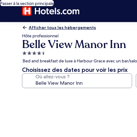
Passer à la section principale
Afficher tous les hébergements
Hôte professionnel
Belle View Manor Inn
Hébergement
4.5 étoiles
Bed and breakfast de luxe à Harbour Grace avec un bar/sal
Choisissez des dates pour voir les prix
Où allez-vous ?
Galerie
photos
de
l’hébergement
Belle