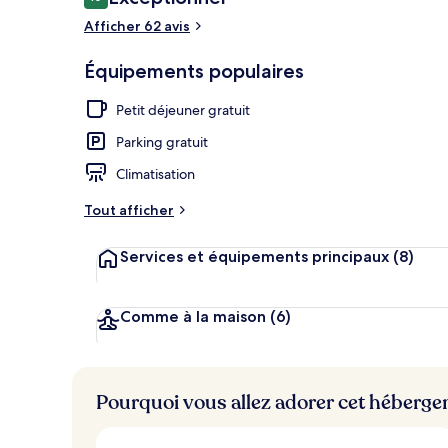
10 sur 10
voyageurs
Afficher 62 avis
Équipements populaires
Extérieur
Petit déjeuner gratuit
Parking gratuit
Climatisation
Tout afficher
Services et équipements principaux
(8)
Comme à la maison
(6)
Pourquoi vous allez adorer cet héberg