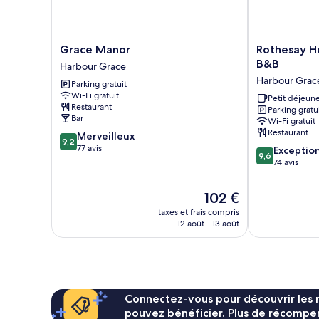
non-
fumeurs,
baignoire
Grace
Rothesay
Grace Manor
Rothesay H
à
Manor
House
jets
B&B
Harbour Grace
Harbour
Heritage
Harbour Grac
Parking gratuit
Grace
Inn
Wi-Fi gratuit
B&B
Petit déjeune
Restaurant
Parking gratu
Harbour
Bar
Wi-Fi gratuit
Grace
Restaurant
9.2
Merveilleux
9,2
sur
77 avis
9.6
Exceptio
9,6
10,
sur
74 avis
Merveilleux,
10,
77 avis
Exceptionnel,
Le
102 €
74 avis
nouveau
taxes et frais compris
prix
12 août - 13 août
est
de
102 €
Connectez-vous pour découvrir les 
pouvez bénéficier. Plus de récompen