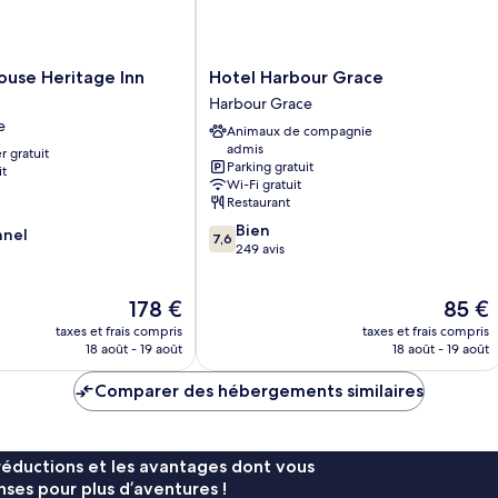
1
vue
très
océan
grand
lit,
Hotel
ouse Heritage Inn
Hotel Harbour Grace
salle
Harbour
Harbour Grace
de
Grace
e
bains
Animaux de compagnie
Harbour
attenante,
admis
r gratuit
Grace
vue
Parking gratuit
it
Wi-Fi gratuit
océan
Restaurant
7.6
Bien
nnel
7,6
sur
249 avis
10,
Bien,
Le
Le
178 €
85 €
249 avis
nouveau
nouvea
taxes et frais compris
taxes et frais compris
prix
prix
18 août - 19 août
18 août - 19 août
est
est
de
de
Comparer des hébergements similaires
178 €
85 €
réductions et les avantages dont vous
ses pour plus d’aventures !