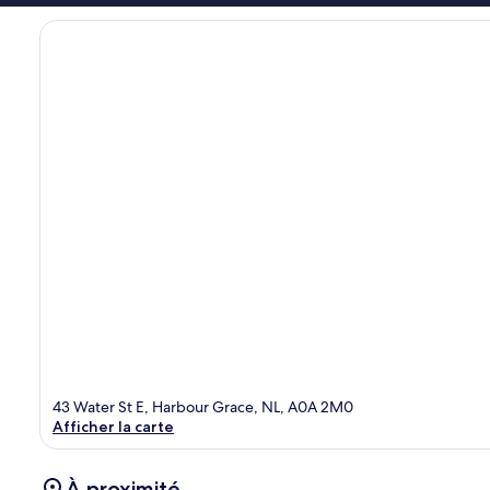
43 Water St E, Harbour Grace, NL, A0A 2M0
Afficher la carte
À proximité