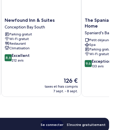
Newfound
The
Newfound Inn & Suites
The Spaniards “Room
Inn
Spaniards
Home
Conception Bay South
&
“Room”
Spaniard's Bay
Parking gratuit
Suites
Heritage
Wi-Fi gratuit
Conception
Home
Petit déjeuner gratuit
Restaurant
Spa
Bay
Spaniard's
Climatisation
Parking gratuit
South
Bay
Wi-Fi gratuit
8.6
Excellent
8,6
sur
212 avis
9.6
Exceptionnel
9,6
10,
sur
133 avis
Excellent,
10,
212 avis
Exceptionnel,
Le
126 €
133 avis
u
nouveau
taxes et frais compris
tax
prix
7 sept. - 8 sept.
est
de
126 €
Se connecter
S’inscrire gratuitement