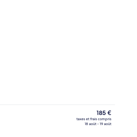
l’hébergement
Coin séjour
Le
185 €
prix
taxes et frais compris
actuel
18 août - 19 août
Entrée de l’hébergement
est
de