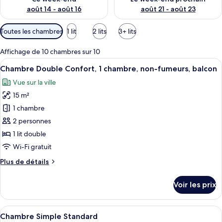
août 14 - août 16
août 21 - août 23
Filtres
Toutes les chambres
1 lit
2 lits
3+ lits
disponibles
pour
Affichage de 10 chambres sur 10
les
Afficher
Une chambre d’hôtel avec un grand lit,
11
Chambre Double Confort, 1 chambre, non-fumeurs, balcon
chambres
toutes
Vue sur la ville
les
15 m²
photos
pour
1 chambre
ce
2 personnes
type
1 lit double
de
Wi-Fi gratuit
chambre :
Plus
Plus de détails
Chambre
de
Double
détails
Voir les prix
Confort,
sur
le
1
type
Afficher
Une chambre d’hôtel avec un lit, une 
chambre,
5
de
Chambre Simple Standard