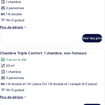
1 chambre
ce
jumeaux
type
2 personnes
de
1 lit double
chambre :
Wi-Fi gratuit
Chambre
Plus
Plus de détails
Double
de
Affaires,
détails
Voir les prix
sur
1
le
chambre,
type
Afficher
Une chambre d’hôtel avec un grand lit
non-
10
de
Chambre Triple Confort, 1 chambre, non-fumeurs
toutes
fumeurs,
chambre
Vue sur la ville
Chambre
les
vue
Double
20 m²
photos
jardin
Affaires,
pour
1 chambre
1
ce
chambre,
3 personnes
non-
type
1 lit double et 1 lit 1 place OU 1 lit double et 1 canapé-lit (1 place)
fumeurs,
de
Wi-Fi gratuit
vue
chambre :
jardin
Plus
Plus de détails
Chambre
de
Triple