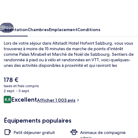
Hotel
Hofwirt
Salzburg
cédent
Suivant
102+
Présentation
Chambres
Emplacement
Conditions
Lors de votre séjour dans Altstadt Hotel Hofwirt Salzburg, vous vous
trouverez à moins de 15 minutes de marche de points d'intérêt
comme Palais Mirabell et Marché de Noël de Salzbourg. Sentiers de
randonnée à pied ou à vélo et randonnées en VTT, voici quelques-
unes des activités disponibles à proximité et qui raviront les
voyageurs à la recherche de vacances sportives. Au menu
également, des services gratuits comme l'accès Wi-Fi, l'accès par
Le
178 €
câble à Internet et un petit déjeuner composé de spécialités
prix
taxes et frais compris
régionales, proposé tous les jours, entre 07 h 00 et 10 h 00. Parmi
actuel
2 sept. - 3 sept.
les avantages offerts par cet hébergement : un bar / salon, une
Chambre Double Confort, 1 chambre, n
est
Avis
terrasse et un jardin. Les autres voyageurs adorent le personnel
Excellent
8,8
Afficher 1 003 avis
de
8,8 sur 10
attentionné et le petit déjeuner.
voyageurs
178 €.
Équipements populaires
Petit déjeuner gratuit
Animaux de compagnie