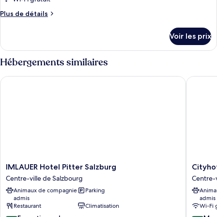
Room
ce
Plus
Plus de détails
type
de
détails
de
Voir les prix
sur
chambre :
le
Double
type
Hébergements similaires
Room
de
chambre
Plus
IMLAUER Hotel Pitter Salzburg
Cityhote
Double
With
Room
Garden
Plus
With
View
Garden
View
IMLAUER
Cityhote
IMLAUER Hotel Pitter Salzburg
Cityho
Hotel
Trumer
Centre-ville de Salzbourg
Centre-v
Pitter
Stube
Animaux de compagnie
Parking
Anima
Salzburg
Centre-
admis
admis
Centre-
ville
Restaurant
Climatisation
Wi-Fi 
ville
de