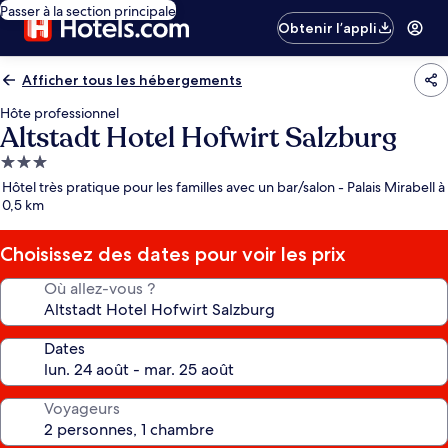
Passer à la section principale
Obtenir l’appli
Afficher tous les hébergements
Hôte professionnel
Altstadt Hotel Hofwirt Salzburg
Hébergement
3.0 étoiles
Hôtel très pratique pour les familles avec un bar/salon - Palais Mirabell à
0,5 km
Choisissez des dates pour voir les prix
Où allez-vous ?
Dates
Voyageurs