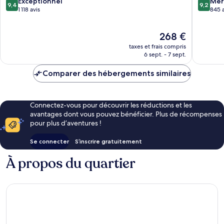
9.4
9.2
de
Exceptionnel
Salzbou
Mer
9,4
9,2
sur
sur
Salzbourg
1 118 avis
845 a
10,
10,
Exceptionnel,
Merveill
Le
268 €
1 118 avis
845 avis
nouveau
taxes et frais compris
prix
6 sept. - 7 sept.
est
de
Comparer des hébergements similaires
268 €
Connectez-vous pour découvrir les réductions et les
avantages dont vous pouvez bénéficier. Plus de récompenses
pour plus d’aventures !
Se connecter
S’inscrire gratuitement
À propos du quartier