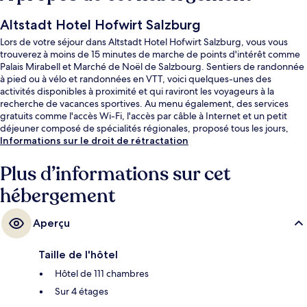
Altstadt Hotel Hofwirt Salzburg
Lors de votre séjour dans Altstadt Hotel Hofwirt Salzburg, vous vous
trouverez à moins de 15 minutes de marche de points d'intérêt comme
Palais Mirabell et Marché de Noël de Salzbourg. Sentiers de randonnée
à pied ou à vélo et randonnées en VTT, voici quelques-unes des
activités disponibles à proximité et qui raviront les voyageurs à la
recherche de vacances sportives. Au menu également, des services
gratuits comme l'accès Wi-Fi, l'accès par câble à Internet et un petit
déjeuner composé de spécialités régionales, proposé tous les jours,
entre 07 h 00 et 10 h 00. Parmi les avantages offerts par cet
Informations sur le droit de rétractation
hébergement : un bar / salon, une terrasse et un jardin. Les autres
voyageurs adorent le personnel attentionné et le petit déjeuner.
Plus d’informations sur cet
hébergement
Aperçu
Taille de l'hôtel
Hôtel de 111 chambres
Sur 4 étages