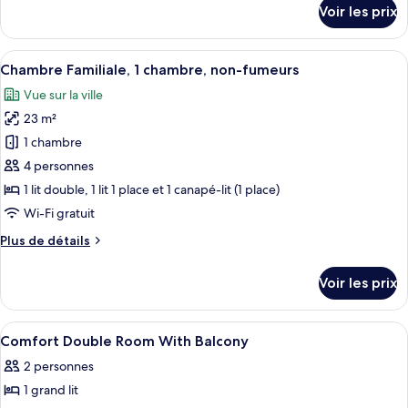
détails
Voir les prix
Confort,
sur
le
1
type
Afficher
Une chambre d’hôtel avec deux lits simp
chambre,
10
de
Chambre Familiale, 1 chambre, non-fumeurs
toutes
non-
chambre
Vue sur la ville
Chambre
les
fumeurs
Triple
23 m²
photos
Confort,
pour
1 chambre
1
ce
chambre,
4 personnes
non-
type
1 lit double, 1 lit 1 place et 1 canapé-lit (1 place)
fumeurs
de
Wi-Fi gratuit
chambre :
Plus
Plus de détails
Chambre
de
Familiale,
détails
Voir les prix
1
sur
le
chambre,
type
Afficher
Literie hypoallergénique, coffres-fort
non-
11
de
Comfort Double Room With Balcony
toutes
fumeurs
chambre
2 personnes
Chambre
les
Familiale,
1 grand lit
photos
1