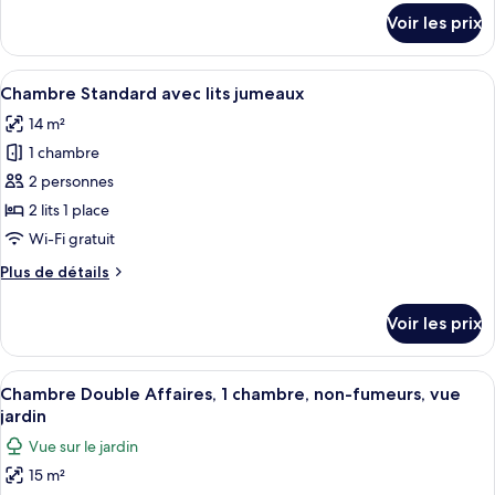
Chambre
détails
Voir les prix
sur
Double
le
Standard
type
Afficher
Une chambre d’hôtel avec deux lits, u
11
de
Chambre Standard avec lits jumeaux
toutes
chambre
14 m²
Chambre
les
Double
1 chambre
photos
Standard
pour
2 personnes
ce
2 lits 1 place
type
Wi-Fi gratuit
de
Plus
Plus de détails
chambre :
de
Chambre
détails
Voir les prix
sur
Standard
le
avec
type
Afficher
Une chambre d’hôtel avec un grand lit,
lits
8
de
Chambre Double Affaires, 1 chambre, non-fumeurs, vue
toutes
jumeaux
chambre
jardin
Chambre
les
Vue sur le jardin
Standard
photos
avec
15 m²
pour
lits