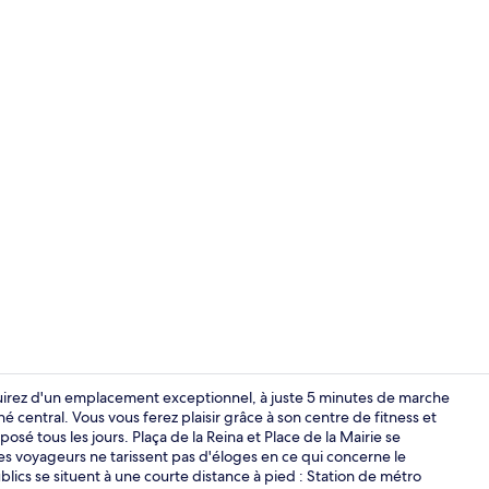
Vue de la c
jouirez d'un emplacement exceptionnel, à juste 5 minutes de marche
central. Vous vous ferez plaisir grâce à son centre de fitness et
sé tous les jours. Plaça de la Reina et Place de la Mairie se
Literie de qu
res voyageurs ne tarissent pas d'éloges en ce qui concerne le
lics se situent à une courte distance à pied : Station de métro