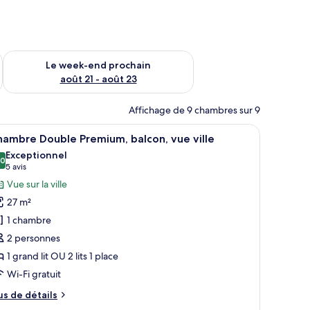
-end août 14 - août 16
Vérifier la disponibilité pour le week-end prochain août 21 - 
Le week-end prochain
août 21 - août 23
Affichage de 9 chambres sur 9
 au mur.
 un téléviseur fixé au mur et un balcon offrant une vue sur la ville.
fficher
Une chambre d’hôtel avec un grand lit, un bur
7
ambre Double Premium, balcon, vue ville
outes
Exceptionnel
s
,0
10,0 sur 10
(5 avis)
5 avis
hotos
Vue sur la ville
our
27 m²
e
1 chambre
ype
2 personnes
e
1 grand lit OU 2 lits 1 place
hambre :
hambre
Wi-Fi gratuit
ouble
us
us de détails
remium,
e