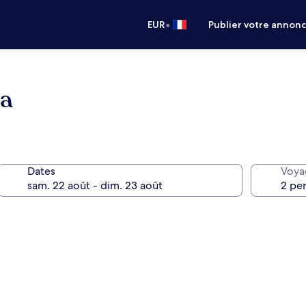
•
EUR
Publier votre annon
ía
Dates
Voya