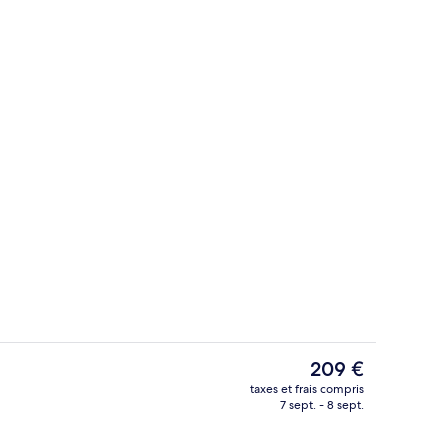
hambre
Réception
Le
209 €
prix
taxes et frais compris
actuel
7 sept. - 8 sept.
alité supérieure, couette en duvet d'oie
Vestibule
est
de