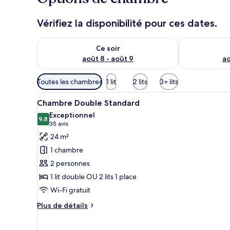
u
r
Vérifiez la disponibilité pour ces dates.
s
Vérifier la disponibilité pour ce soir août 8 - août 9
Vérifier la di
Ce soir
août 8 - août 9
ao
Filtres
Toutes les chambres
1 lit
2 lits
3+ lits
disponibles
Afficher
Une chambre à coucher moderne
pour
8
Chambre Double Standard
toutes
les
Exceptionnel
les
9,8
chambres
9,8 sur 10
(35 avis)
35 avis
photos
24 m²
pour
1 chambre
ce
2 personnes
type
1 lit double OU 2 lits 1 place
de
Wi-Fi gratuit
chambre :
Chambre
Plus
Plus de détails
Double
de
détails
Standard