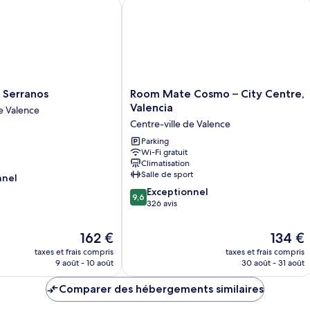
Double
St
erranos
Room Mate Cosmo – City Centre, Val
Balcony
Si
Room
R
Room
 Serranos
Room Mate Cosmo – City Centre,
Mate
Valencia
de Valence
Cosmo
Centre-ville de Valence
–
City
Parking
Wi-Fi gratuit
Centre,
Climatisation
Valencia
Salle de sport
nnel
Centre-
9.6
ville
Exceptionnel
9,6
sur
de
326 avis
10,
Valence
Exceptionnel,
Le
Le
162 €
134 €
326 avis
nouveau
nouveau
taxes et frais compris
taxes et frais compris
prix
prix
9 août - 10 août
30 août - 31 août
est
est
de
de
Comparer des hébergements similaires
162 €
134 €