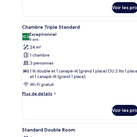
sur
le
Voir les pri
type
de
Afficher
Une chambre d’hôtel moderne av
chambre
11
Chambre Triple Standard
Chambre
toutes
Exceptionnel
Double
les
10,0
10,0 sur 10
(6 avis)
6 avis
Standard
photos
24 m²
pour
1 chambre
ce
3 personnes
type
1 lit double et 1 canapé-lit (grand 1 place) OU 2 lits 1 plac
de
et 1 canapé-lit (grand 1 place)
chambre :
Wi-Fi gratuit
Chambre
Triple
Plus
Plus de détails
de
Standard
détails
sur
Voir les pri
le
type
Afficher
Une chambre moderne avec un gr
de
4
Standard Double Room
chambre
toutes