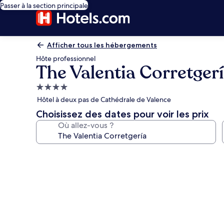
Passer à la section principale
Afficher tous les hébergements
Hôte professionnel
The Valentia Corretger
Hébergement
4.0 étoiles
Hôtel à deux pas de Cathédrale de Valence
Choisissez des dates pour voir les prix
Où allez-vous ?
Galerie
photos
de
l’hébergement
The