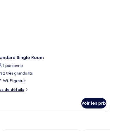
nthouse
luxe
tandard Single Room
1 personne
2 très grands lits
Wi-Fi gratuit
us
us de détails
e
tails
Voir les prix
r
pe
e
hambre