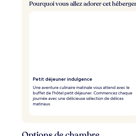
Pourquoi vous allez adorer cet héberg
i
e
u
x
n
o
t
é
s
p
a
r
Petit déjeuner indulgence
l
Une aventure culinaire matinale vous attend avec le
e
buffet de l'hôtel petit déjeuner. Commencez chaque
s
journée avec une délicieuse sélection de délices
matinaux.
v
o
y
a
g
Options de chambre
e