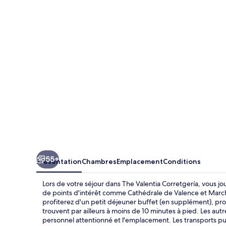
Valentia
Corretgería
55+
Présentation
Chambres
Emplacement
Conditions
Lors de votre séjour dans The Valentia Corretgería, vous 
de points d'intérêt comme Cathédrale de Valence et Marché 
profiterez d'un petit déjeuner buffet (en supplément), propo
trouvent par ailleurs à moins de 10 minutes à pied. Les aut
personnel attentionné et l'emplacement. Les transports pub