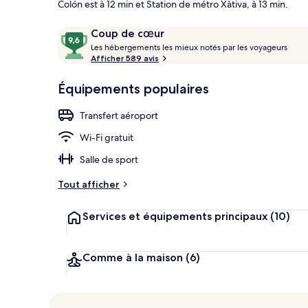
Colón est à 12 min et Station de métro Xàtiva, à 13 min.
Avis
9,6
Coup de cœur
voyageurs
L
sur
Les hébergements les mieux notés par les voyageurs
Façade de l’
e
Afficher 589 avis
10,
s
Coup
Équipements populaires
de
h
cœur
é
Transfert aéroport
b
e
Wi-Fi gratuit
r
g
Salle de sport
e
m
Tout afficher
e
n
Services et équipements principaux
(10)
t
s
l
Comme à la maison
(6)
e
s
m