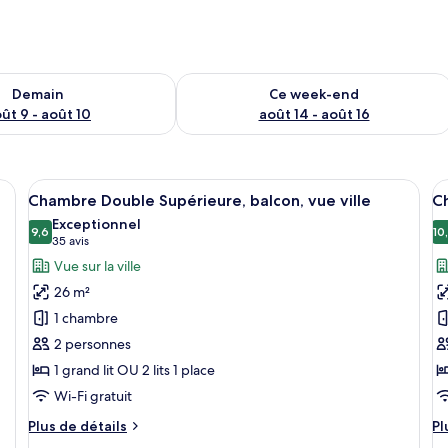
sponibilité pour demain août 9 - août 10
Vérifier la disponibilité pour ce week
Demain
Ce week-end
ût 9 - août 10
août 14 - août 16
 avec un grand lit, des tables de chevet, une lampe de chevet et un miroir
Afficher
Une chambre moderne avec un grand lit,
A
7
Chambre Double Supérieure, balcon, vue ville
Ch
toutes
t
Exceptionnel
les
9,6
le
10
9,6 sur 10
(35 avis)
35 avis
photos
p
Vue sur la ville
pour
p
26 m²
ce
c
1 chambre
type
t
2 personnes
de
d
1 grand lit OU 2 lits 1 place
chambre :
c
Chambre
C
Wi-Fi gratuit
Double
D
Plus
Pl
Plus de détails
Pl
Supérieure,
P
de
d