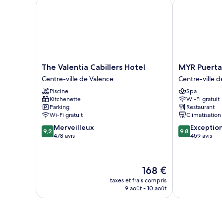
The Valentia Cabillers Hotel
MYR Puerta S
The
MYR
The Valentia Cabillers Hotel
MYR Puerta
Valentia
Puerta
Centre-ville de Valence
Centre-ville 
Cabillers
Serranos
Piscine
Spa
Hotel
Centre-
Kitchenette
Wi-Fi gratuit
Centre-
ville
Parking
Restaurant
ville
de
Wi-Fi gratuit
Climatisation
de
Valence
9.2
9.8
Merveilleux
Exceptio
Valence
9,2
9,8
sur
sur
478 avis
459 avis
10,
10,
Merveilleux,
Exceptionnel,
478 avis
459 avis
Le
168 €
nouveau
taxes et frais compris
prix
9 août - 10 août
est
de
168 €