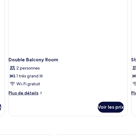
Simple
Pe
Standard
De
Double Balcony Room
S
2 personnes
1 très grand lit
Wi-Fi gratuit
Plus
Pl
Plus de détails
Pl
de
d
détails
dé
x
Voir les prix
sur
su
le
le
type
ty
de
d
chambre
c