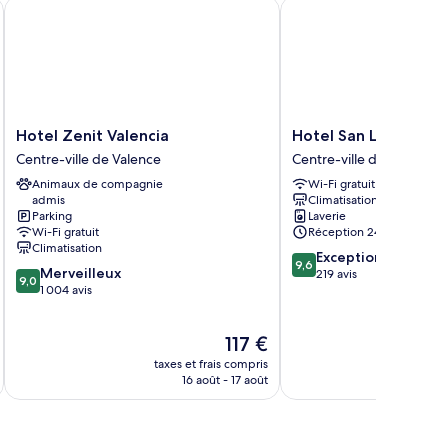
andard
encia
Hotel Zenit Valencia
Hotel San Lorenzo Cate
ngle
oom
Hotel
Hotel
Hotel Zenit Valencia
Hotel San Lorenzo C
Zenit
San
Centre-ville de Valence
Centre-ville de Valence
Valencia
Lorenzo
Animaux de compagnie
Wi-Fi gratuit
Centre-
Catedral
admis
Climatisation
ville
Centre-
Parking
Laverie
de
ville
Wi-Fi gratuit
Réception 24 h/24
Valence
de
Climatisation
9.6
Exceptionnel
Valence
9,6
9.0
Merveilleux
sur
219 avis
9,0
sur
1 004 avis
10,
10,
Exceptionnel,
Merveilleux,
219 avis
Le
117 €
1 004 avis
nouveau
taxes et frais compris
tax
prix
16 août - 17 août
est
de
117 €