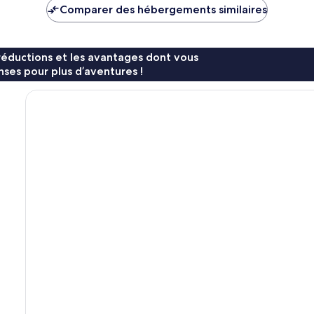
de
de
Comparer des hébergements similaires
563 €
602 €
réductions et les avantages dont vous
ses pour plus d’aventures !