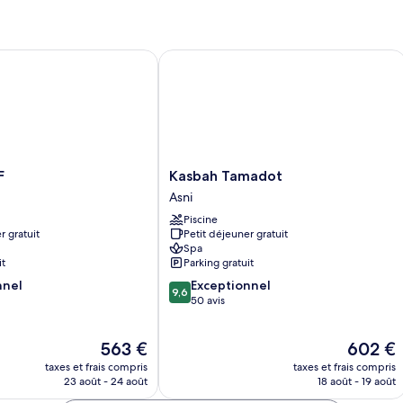
Pool
type
(Book
de
chambre
3
Luxury
Kasbah Tamadot
night
Bungalow,
for
Private
the
Pool
(Book
price
3
of
night
2)
for
Kasbah
F
Kasbah Tamadot
the
Tamadot
Asni
price
Asni
of
Piscine
2)
r gratuit
Petit déjeuner gratuit
Spa
it
Parking gratuit
9.6
nnel
Exceptionnel
9,6
sur
50 avis
10,
Exceptionnel,
Le
Le
563 €
602 €
50 avis
nouveau
nouveau
taxes et frais compris
taxes et frais compris
prix
prix
23 août - 24 août
18 août - 19 août
est
est