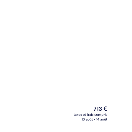
Luxury Bungalow, 1 King Bed (Book 3 ni
hébergement
Le
713 €
prix
taxes et frais compris
actuel
13 août - 14 août
2 piscines extérieures
est
de