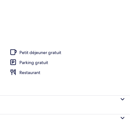
ow, 1 King Bed (Book 3 night for the price of 2) | Draps en coton égyptien, li
Petit déjeuner gratuit
Parking gratuit
Restaurant