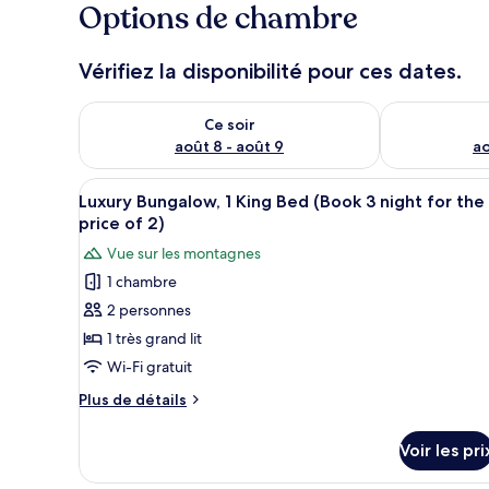
Options de chambre
Vérifiez la disponibilité pour ces dates.
Vérifier la disponibilité pour ce soir août 8 - août 9
Vérifier la di
Ce soir
août 8 - août 9
ao
Afficher
Une chambre d’hôtel avec un g
13
Luxury Bungalow, 1 King Bed (Book 3 night for the
toutes
price of 2)
les
Vue sur les montagnes
photos
1 chambre
pour
2 personnes
ce
type
1 très grand lit
de
Wi-Fi gratuit
chambre :
Plus
Plus de détails
Luxury
de
Bungalow,
détails
Voir les pri
sur
1
le