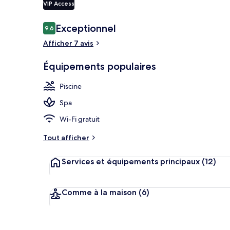
VIP Access
Avis
Exceptionnel
9,6
9,6 sur 10
voyageurs
Luxury Bungal
Afficher 7 avis
Équipements populaires
Piscine
Spa
Wi-Fi gratuit
Tout afficher
Services et équipements principaux
(12)
Comme à la maison
(6)