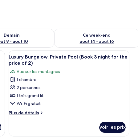
sponibilité pour demain août 9 - août 10
Vérifier la disponibilité pour ce week
Demain
Ce week-end
ût 9 - août 10
août 14 - août 16
rand lit, deux lampes de chevet, un panneau décoratif au mur et un plafond 
Afficher
Une chambre d’hôtel avec un grand lit
3
Luxury Bungalow, Private Pool (Book 3 night for the
toutes
price of 2)
les
Vue sur les montagnes
photos
1 chambre
pour
2 personnes
ce
type
1 très grand lit
de
Wi-Fi gratuit
chambre :
Plus
Plus de détails
Luxury
de
Bungalow,
détails
x
Voir les prix
sur
Private
le