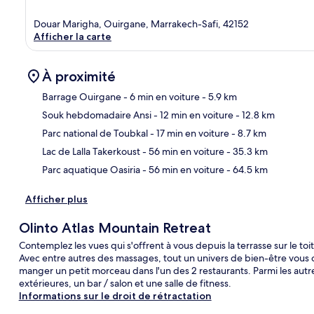
Douar Marigha, Ouirgane, Marrakech-Safi, 42152
Afficher la carte
À proximité
Barrage Ouirgane
- 6 min en voiture
- 5.9 km
Souk hebdomadaire Ansi
- 12 min en voiture
- 12.8 km
Car
Parc national de Toubkal
- 17 min en voiture
- 8.7 km
Lac de Lalla Takerkoust
- 56 min en voiture
- 35.3 km
Parc aquatique Oasiria
- 56 min en voiture
- 64.5 km
Afficher plus
Olinto Atlas Mountain Retreat
Contemplez les vues qui s'offrent à vous depuis la terrasse sur le to
Avec entre autres des massages, tout un univers de bien-être vous o
manger un petit morceau dans l'un des 2 restaurants. Parmi les aut
extérieures, un bar / salon et une salle de fitness.
Informations sur le droit de rétractation