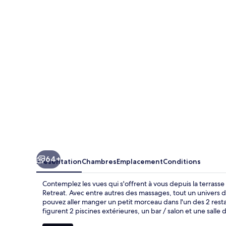
Atlas
Mountain
Retreat
64+
Présentation
Chambres
Emplacement
Conditions
Contemplez les vues qui s'offrent à vous depuis la terrasse 
Retreat. Avec entre autres des massages, tout un univers d
pouvez aller manger un petit morceau dans l'un des 2 rest
figurent 2 piscines extérieures, un bar / salon et une salle d