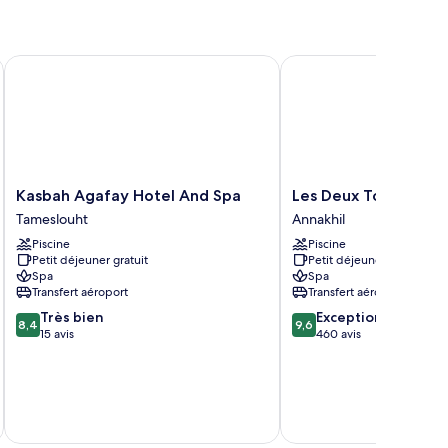
Kasbah Agafay Hotel And Spa
Les Deux Tours
Kasbah
Les
Kasbah Agafay Hotel And Spa
Les Deux Tours
Agafay
Deux
Tameslouht
Annakhil
Hotel
Tours
Piscine
Piscine
And
Annakhil
Petit déjeuner gratuit
Petit déjeuner gratuit
Spa
Spa
Spa
Tameslouht
Transfert aéroport
Transfert aéroport
8.4
9.6
Très bien
Exceptionnel
8,4
9,6
sur
sur
15 avis
460 avis
10,
10,
Très
Exceptionnel,
bien,
460 avis
15 avis
tax