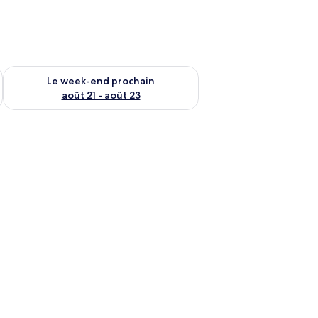
-end août 14 - août 16
Vérifier la disponibilité pour le week-end prochain août 21 - 
Le week-end prochain
août 21 - août 23
à motifs.
, deux lampes de chevet, une table de chevet, un miroir et une fenêtre don