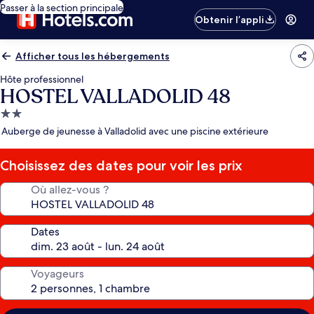
Passer à la section principale
Obtenir l’appli
Afficher tous les hébergements
Hôte professionnel
HOSTEL VALLADOLID 48
Hébergement
2.0 étoiles
Auberge de jeunesse à Valladolid avec une piscine extérieure
Choisissez des dates pour voir les prix
Où allez-vous ?
Dates
Voyageurs