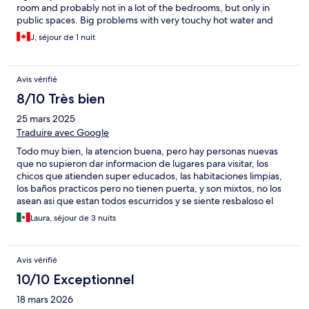
room and probably not in a lot of the bedrooms, but only in
public spaces. Big problems with very touchy hot water and
then when we did get hot water, it was about 12 drips a minute!
J, séjour de 1 nuit
Shower floor very slippery= dangerous. Toilet seat didn’t fit, but
that’s not so unusual, though seat is loose and needs to be
tightened.
Avis vérifié
8/10 Très bien
25 mars 2025
Traduire avec Google
Todo muy bien, la atencion buena, pero hay personas nuevas
que no supieron dar informacion de lugares para visitar, los
chicos que atienden super educados, las habitaciones limpias,
los baños practicos pero no tienen puerta, y son mixtos, no los
asean asi que estan todos escurridos y se siente resbaloso el
piso por falta de limpieza, las llaves hasta con costras y donde
Laura, séjour de 3 nuits
pones el jabon uff, asco, de ahi, todo lindo, aceptable, practico,
hay frases lindas al rededor, el pasillo de Frida, super, un
ambiente calido, respetuoso, mi reconocimiento a Edgar y a Jaz,
Avis vérifié
te tratan como si fueras familia, yo si regreso y con mas amigos y
familia, recomiendo ampliamente el lugar, solo pediria mas
10/10 Exceptionnel
limpieza en los baños, aunque los sanitarios limpios los asientos
18 mars 2026
chicos y se sumian, vimos cucarachotas, pero en la vejetacion en