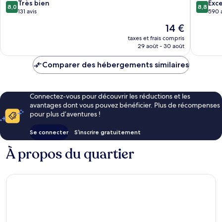
8.0
8.8
Très bien
Exce
8,0
8,8
sur
sur
131 avis
590 
10,
10,
Le
14 €
Très
Excellen
nouveau
bien,
590 avis
taxes et frais compris
prix
29 août - 30 août
131 avis
est
de
Comparer des hébergements similaires
14 €
Connectez-vous pour découvrir les réductions et les
avantages dont vous pouvez bénéficier. Plus de récompenses
pour plus d’aventures !
Se connecter
S’inscrire gratuitement
À propos du quartier