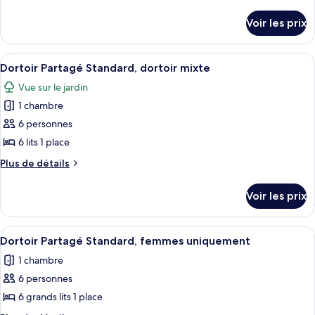
type
de
détails
de
Voir les prix
sur
chambre :
le
Chambre
type
Afficher
Un couloir aux murs blancs, avec des p
15
Deluxe
de
Dortoir Partagé Standard, dortoir mixte
toutes
chambre
Vue sur le jardin
Chambre
les
Deluxe
1 chambre
photos
pour
6 personnes
ce
6 lits 1 place
type
Plus
Plus de détails
de
de
chambre :
détails
Voir les prix
sur
Dortoir
le
Partagé
type
Afficher
Un couloir aux murs blancs, avec des p
Standard,
13
de
Dortoir Partagé Standard, femmes uniquement
toutes
chambre
dortoir
1 chambre
Dortoir
les
mixte
Partagé
6 personnes
photos
Standard,
pour
6 grands lits 1 place
dortoir
ce
mixte