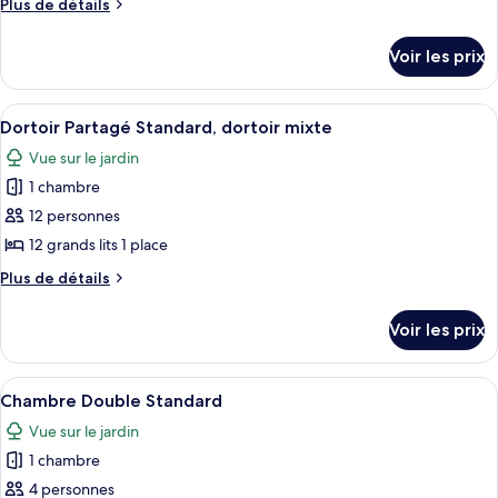
Plus
Plus de détails
type
de
détails
de
Voir les prix
sur
chambre :
le
Dortoir
type
Afficher
Un couloir avec un banc en béton, un mi
16
Partagé
de
Dortoir Partagé Standard, dortoir mixte
toutes
chambre
Standard,
Vue sur le jardin
Dortoir
les
femmes
Partagé
1 chambre
photos
uniquement
Standard,
pour
12 personnes
femmes
ce
uniquement
12 grands lits 1 place
type
Plus
Plus de détails
de
de
chambre :
détails
Voir les prix
sur
Dortoir
le
Partagé
type
Afficher
Une chambre avec deux lits, chacun ag
Standard,
7
de
Chambre Double Standard
toutes
chambre
dortoir
Vue sur le jardin
Dortoir
les
mixte
Partagé
1 chambre
photos
Standard,
pour
4 personnes
dortoir