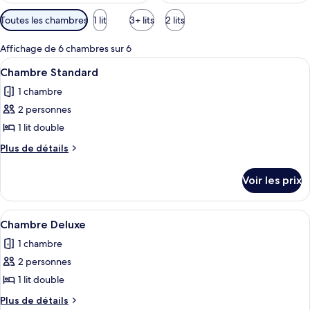
Filtres
Toutes les chambres
1 lit
3+ lits
2 lits
disponibles
pour
Affichage de 6 chambres sur 6
les
Afficher
Une chambre d’hôtel avec un lit, une
11
Chambre Standard
chambres
toutes
1 chambre
les
2 personnes
photos
pour
1 lit double
ce
Plus
Plus de détails
type
de
détails
de
Voir les prix
sur
chambre :
le
Chambre
type
Afficher
Une chambre à coucher avec un lit, des
9
Standard
de
Chambre Deluxe
toutes
chambre
1 chambre
Chambre
les
Standard
2 personnes
photos
pour
1 lit double
ce
Plus
Plus de détails