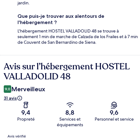
jardin.
Que puis-je trouver aux alentours de
l'hébergement ?
L'hébergement HOSTEL VALLADOLID 48 se trouve à
seulement 1 min de marche de Calzada de los Frailes et à 7 min
de Couvent de San Bernardino de Siena.
Avis sur l’hébergement HOSTEL
Avis
VALLADOLID 48
Merveilleux
9,0
31 avis
9,4
8,8
9,6
Propreté
Services et
Personnel et service
équipements
Avis
Avis vérifié