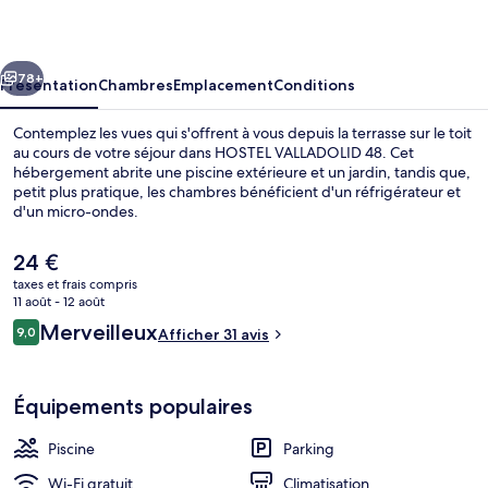
48
cédent
Suivant
78+
Présentation
Chambres
Emplacement
Conditions
Contemplez les vues qui s'offrent à vous depuis la terrasse sur le toit
au cours de votre séjour dans HOSTEL VALLADOLID 48. Cet
hébergement abrite une piscine extérieure et un jardin, tandis que,
petit plus pratique, les chambres bénéficient d'un réfrigérateur et
d'un micro-ondes.
Le
24 €
prix
taxes et frais compris
actuel
11 août - 12 août
Piscine extérieure, chaises longues
est
Avis
Merveilleux
9,0
Afficher 31 avis
de
9,0 sur 10
voyageurs
24 €.
Équipements populaires
Piscine
Parking
Wi-Fi gratuit
Climatisation