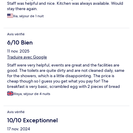
Staff was helpful and nice. Kitchen was always available. Would
stay there again.
Ilia, séjour de 1 nuit
Avis vérifié
6/10 Bien
11 nov. 2025
Traduire avec Google
Staff were very helpful, events are great and the facilities are
good. The toilets are quite dirty and are not cleaned daily, same
for the showers, which is a little disappointing. The price is
cheap though so I guess you get what you pay for! The
breakfast is very basic, scrambled egg with 2 pieces of bread
and fruit, would probably be cool to change the options on
Illisya, séjour de 4 nuits
different days as it gets a little repetitive.
Avis vérifié
10/10 Exceptionnel
17 nov. 2024