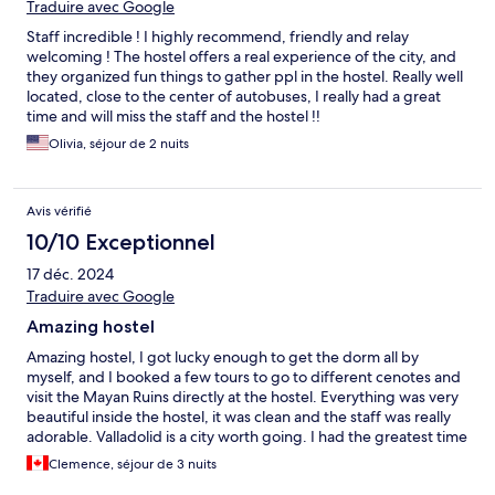
Traduire avec Google
Staff incredible ! I highly recommend, friendly and relay
welcoming ! The hostel offers a real experience of the city, and
they organized fun things to gather ppl in the hostel. Really well
located, close to the center of autobuses, I really had a great
time and will miss the staff and the hostel !!
Olivia, séjour de 2 nuits
Avis vérifié
10/10 Exceptionnel
17 déc. 2024
Traduire avec Google
Amazing hostel
Amazing hostel, I got lucky enough to get the dorm all by
myself, and I booked a few tours to go to different cenotes and
visit the Mayan Ruins directly at the hostel. Everything was very
beautiful inside the hostel, it was clean and the staff was really
adorable. Valladolid is a city worth going. I had the greatest time
there! I honestly didn’t want to leave! Its big enough of a city
Clemence, séjour de 3 nuits
but not too big either. There are many things to do, the cenotes