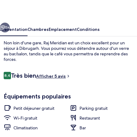
Meridian
cédent
Suivant
11+
Présentation
Chambres
Emplacement
Conditions
Non loin d'une gare, Raj Meridian est un choix excellent pour un
séjour à Dibrugarh. Vous pourrez vous détendre autour d'un verre
au bar/salon, tandis que le café vous permettra de reprendre des
forces.
Avis
Très bien
8,4
Afficher 5 avis
8,4 sur 10
voyageurs
Façade de l’hébergement
Équipements populaires
Petit déjeuner gratuit
Parking gratuit
Wi-Fi gratuit
Restaurant
Climatisation
Bar