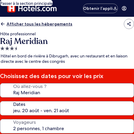
Passer à la section principale
Obtenir l’appli
Afficher tous les hébergements
Hôte professionnel
Raj Meridian
Hébergement
3.5 étoiles
Hôtel en bord de rivière à Dibrugarh, avec un restaurant et en liaison
directe avec le centre des congrès
Choisissez des dates pour voir les prix
Où allez-vous ?
Dates
Voyageurs