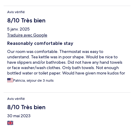
Avis vérifié
8/10 Très bien
5 janv. 2025
Traduire avec Google
Reasonably comfortable stay
Our room was comfortable. Thermostat was easy to
understand. Tea kettle was in poor shape. Would be nice to
have slippers and/or bathrobes. Did not have any hand towels
or face washer/wash clothes. Only bath towels. Not enough
bottled water or toilet paper. Would have given more kudos for
the "eco friendly" category if you provided RO water in glass
Patricia, séjour de 3 nuits
bottles so that you didn't produce so much waste with plastic
water bottles
Avis vérifié
8/10 Très bien
30 mai 2023