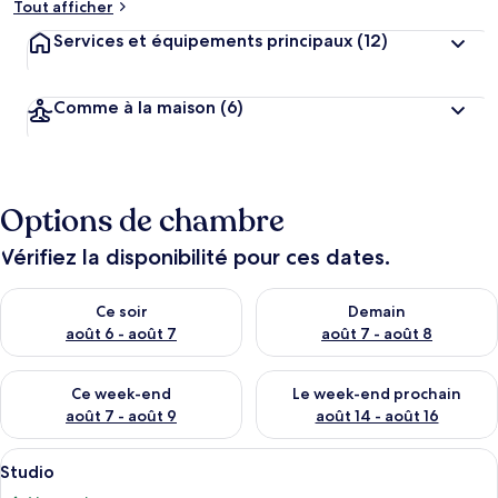
Tout afficher
Services et équipements principaux
(12)
Comme à la maison
(6)
Options de chambre
Vérifiez la disponibilité pour ces dates.
Vérifier la disponibilité pour ce soir août 6 - août 7
Vérifier la disponibilité pour 
Ce soir
Demain
août 6 - août 7
août 7 - août 8
Vérifier la disponibilité pour ce week-end août 7 - août 9
Vérifier la disponibilité pour 
Ce week-end
Le week-end prochain
août 7 - août 9
août 14 - août 16
Afficher
Une chambre d’hôtel avec un grand lit,
4
Studio
toutes