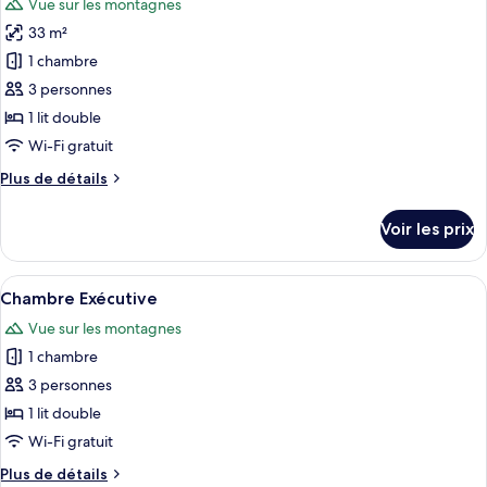
Vue sur les montagnes
les
33 m²
photos
pour
1 chambre
ce
3 personnes
type
1 lit double
de
Wi-Fi gratuit
chambre :
Plus
Plus de détails
Studio
de
détails
Voir les prix
sur
le
type
Afficher
Une chambre d’hôtel moderne avec une 
5
de
Chambre Exécutive
toutes
chambre
Vue sur les montagnes
Studio
les
1 chambre
photos
pour
3 personnes
ce
1 lit double
type
Wi-Fi gratuit
de
Plus
Plus de détails
chambre :