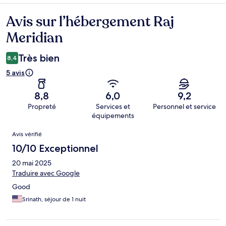
Avis sur l’hébergement Raj
Avis
Meridian
Très bien
8,4
5 avis
8,8
6,0
9,2
Propreté
Services et
Personnel et service
équipements
Avis
Avis vérifié
10/10 Exceptionnel
20 mai 2025
Traduire avec Google
Good
Srinath, séjour de 1 nuit