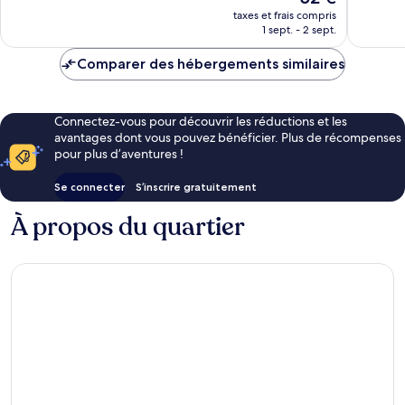
nouveau
3 avis
taxes et frais compris
prix
1 sept. - 2 sept.
est
de
Comparer des hébergements similaires
52 €
Connectez-vous pour découvrir les réductions et les
avantages dont vous pouvez bénéficier. Plus de récompenses
pour plus d’aventures !
Se connecter
S’inscrire gratuitement
À propos du quartier