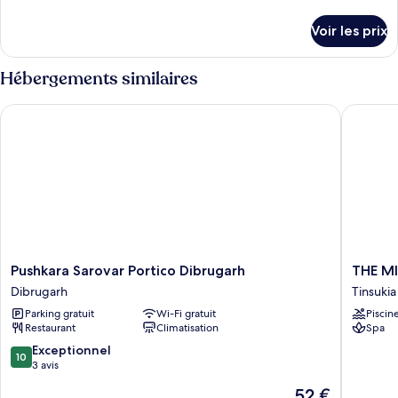
de
Chambre
détails
Voir les prix
sur
Exécutive
le
type
Hébergements similaires
de
chambre
Pushkara Sarovar Portico Dibrugarh
THE MI
Chambre
Exécutive
Pushkara
THE
Pushkara Sarovar Portico Dibrugarh
THE M
Sarovar
MIRAN
Dibrugarh
Tinsukia
Portico
Tinsukia
Parking gratuit
Wi-Fi gratuit
Piscin
Dibrugarh
Restaurant
Climatisation
Spa
Dibrugarh
10.0
Exceptionnel
10
sur
3 avis
10,
Le
52 €
Exceptionnel,