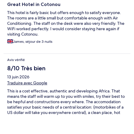
Great Hotel in Cotonou
This hotel is fairly basic but offers enough to satisfy everyone.
The rooms are a little small but comfortable enough with Air
Conditioning. The staff on the desk were also very friendly. The
WiFi worked perfectly. I would consider staying here again if
visiting Cotonou.
James, séjour de 3 nuits
Avis vérifié
8/10 Très bien
13 juin 2026
Traduire avec Google
This is a cost effective, authentic and developing Africa. That
means the staff will warm up to you with smiles, try their best to
be hepful and constructions every where. The accomodation
satisfies your basic needs of a central location: (motorbikes of a
US dollar will take you everywhere central), a clean place, hot
water for wash and shower, a big, firm but comfortable bed.
Because the road is under construction in front means no noise
at night so great sleep but a bit difficult to get back at night as