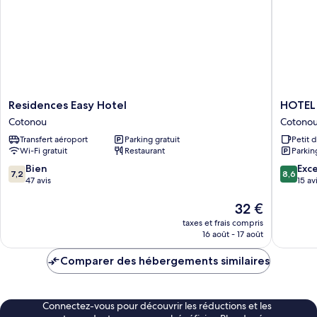
Residences
HOTEL
Residences Easy Hotel
HOTEL
Easy
MAVILL
Cotonou
Cotono
Hotel
Cotono
Transfert aéroport
Parking gratuit
Petit 
Cotonou
Cotono
Wi-Fi gratuit
Restaurant
Parkin
7.2
8.6
Bien
Exce
7,2
8,6
sur
sur
47 avis
15 av
10,
10,
Bien,
Le
Excellen
32 €
47 avis
nouveau
15 avis
taxes et frais compris
prix
16 août - 17 août
est
de
Comparer des hébergements similaires
32 €
Connectez-vous pour découvrir les réductions et les