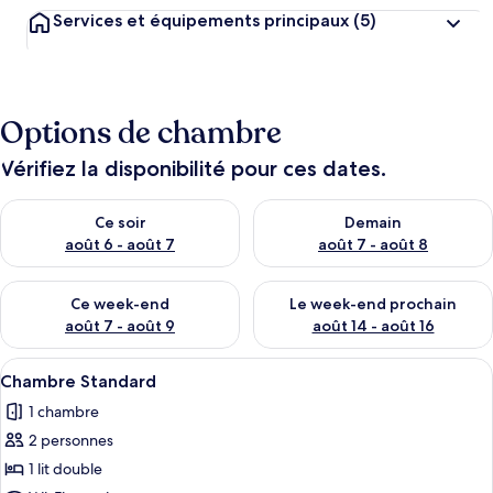
Services et équipements principaux
(5)
Options de chambre
Vérifiez la disponibilité pour ces dates.
Vérifier la disponibilité pour ce soir août 6 - août 7
Vérifier la disponibilité pour 
Ce soir
Demain
août 6 - août 7
août 7 - août 8
Vérifier la disponibilité pour ce week-end août 7 - août 9
Vérifier la disponibilité pour 
Ce week-end
Le week-end prochain
août 7 - août 9
août 14 - août 16
Afficher
Une chambre d’hôtel avec un lit, une 
8
Chambre Standard
toutes
1 chambre
les
2 personnes
photos
pour
1 lit double