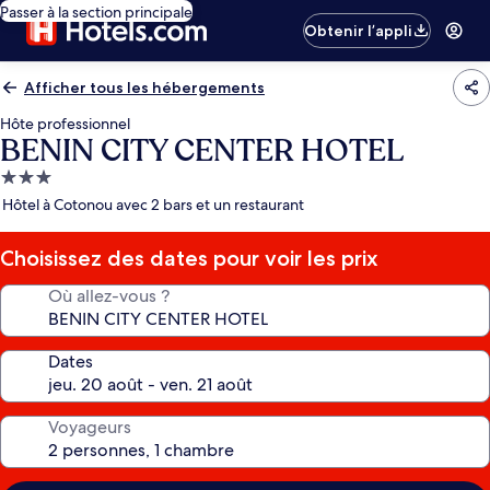
Passer à la section principale
Obtenir l’appli
Afficher tous les hébergements
Hôte professionnel
BENIN CITY CENTER HOTEL
Hébergement
3.0 étoiles
Hôtel à Cotonou avec 2 bars et un restaurant
Choisissez des dates pour voir les prix
Où allez-vous ?
Dates
Voyageurs