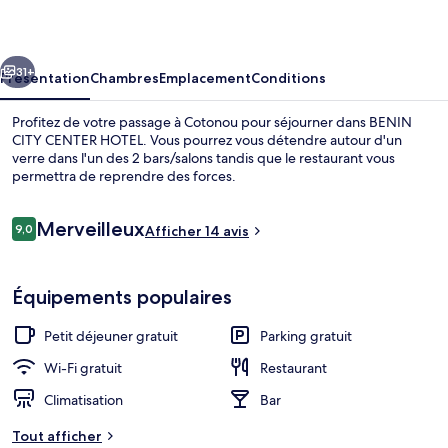
CENTER
HOTEL
cédent
Suivant
31+
Présentation
Chambres
Emplacement
Conditions
Profitez de votre passage à Cotonou pour séjourner dans BENIN
CITY CENTER HOTEL. Vous pourrez vous détendre autour d'un
verre dans l'un des 2 bars/salons tandis que le restaurant vous
permettra de reprendre des forces.
Avis
Merveilleux
9,0
Afficher 14 avis
9,0 sur 10
voyageurs
Chambre Standard | Wi-Fi gratuit
Équipements populaires
Petit déjeuner gratuit
Parking gratuit
Wi-Fi gratuit
Restaurant
Climatisation
Bar
Tout afficher