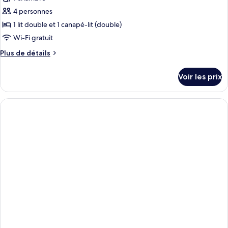
4 personnes
1 lit double et 1 canapé-lit (double)
Wi-Fi gratuit
Plus
Plus de détails
de
détails
Voir les prix
sur
le
type
de
chambre
Appartement
Confort