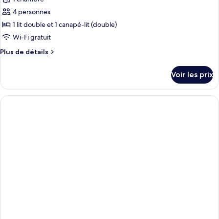
4 personnes
1 lit double et 1 canapé-lit (double)
Wi-Fi gratuit
Plus
Plus de détails
de
détails
Voir les prix
sur
le
type
de
chambre
Appartement
Confort