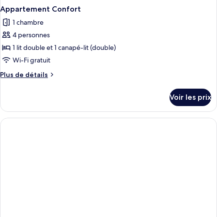
Appartement Confort
1 chambre
4 personnes
1 lit double et 1 canapé-lit (double)
Wi-Fi gratuit
Plus
Plus de détails
de
détails
Voir les prix
sur
le
type
de
chambre
Appartement
Confort