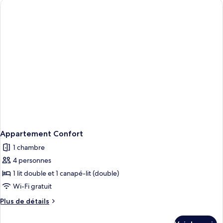
de
chambre
Appartement
Confort
Appartement Confort
1 chambre
4 personnes
1 lit double et 1 canapé-lit (double)
Wi-Fi gratuit
Plus
Plus de détails
de
détails