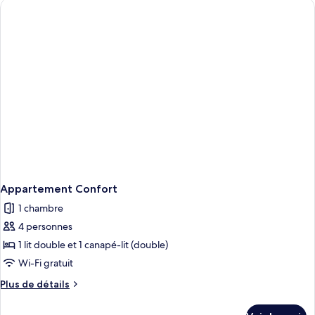
de
chambre
Appartement
Confort
Appartement Confort
1 chambre
4 personnes
1 lit double et 1 canapé-lit (double)
Wi-Fi gratuit
Plus
Plus de détails
de
détails