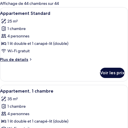
pour
Affichage de 44 chambres sur 44
les
Afficher
Un salon moderne avec un canapé gris,
6
Appartement Standard
chambres
toutes
25 m²
les
1 chambre
photos
pour
4 personnes
ce
1 lit double et 1 canapé-lit (double)
type
Wi-Fi gratuit
de
Plus
Plus de détails
chambre :
de
Appartement
détails
Voir les prix
sur
Standard
le
type
Afficher
Un salon moderne avec un canapé gris,
6
de
Appartement, 1 chambre
toutes
chambre
35 m²
Appartement
les
Standard
1 chambre
photos
pour
4 personnes
ce
1 lit double et 1 canapé-lit (double)
type