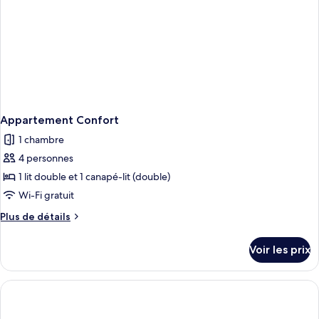
Appartement Confort
1 chambre
4 personnes
1 lit double et 1 canapé-lit (double)
Wi-Fi gratuit
Plus
Plus de détails
de
détails
Voir les prix
sur
le
type
de
chambre
Appartement