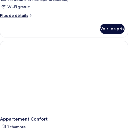
Wi-Fi gratuit
Plus
Plus de détails
de
détails
Voir les prix
sur
le
type
de
chambre
Appartement
Confort
Appartement Confort
1 chambre