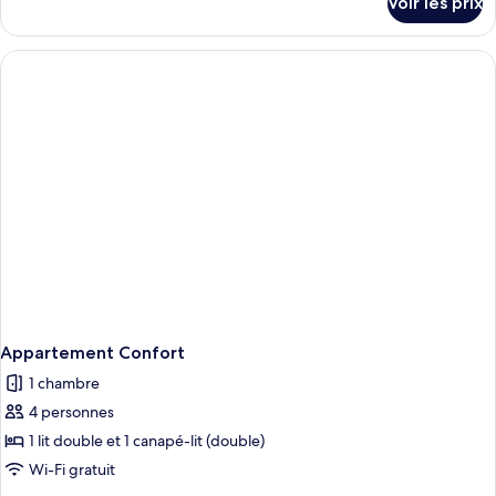
Voir les prix
sur
le
type
de
chambre
Appartement
Confort
Appartement Confort
1 chambre
4 personnes
1 lit double et 1 canapé-lit (double)
Wi-Fi gratuit