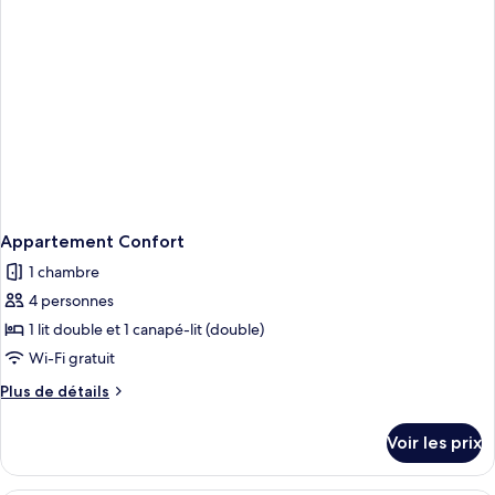
Confort
Appartement Confort
1 chambre
4 personnes
1 lit double et 1 canapé-lit (double)
Wi-Fi gratuit
Plus
Plus de détails
de
détails
Voir les prix
sur
le
type