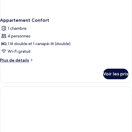
Appartement Confort
1 chambre
4 personnes
1 lit double et 1 canapé-lit (double)
Wi-Fi gratuit
Plus
Plus de détails
de
détails
Voir les prix
sur
le
type
de
chambre
Appartement
Confort