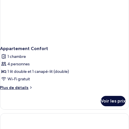
Appartement Confort
1 chambre
4 personnes
1 lit double et 1 canapé-lit (double)
Wi-Fi gratuit
Plus
Plus de détails
de
détails
Voir les prix
sur
le
type
de
chambre
Appartement