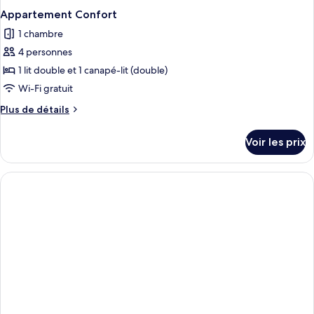
Appartement Confort
1 chambre
4 personnes
1 lit double et 1 canapé-lit (double)
Wi-Fi gratuit
Plus
Plus de détails
de
détails
Voir les prix
sur
le
type
de
chambre
Appartement
Confort