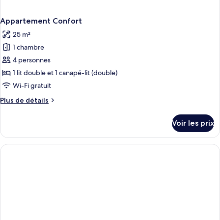
Appartement Confort
25 m²
1 chambre
4 personnes
1 lit double et 1 canapé-lit (double)
Wi-Fi gratuit
Plus
Plus de détails
de
détails
Voir les prix
sur
le
type
de
chambre
Appartement
Confort