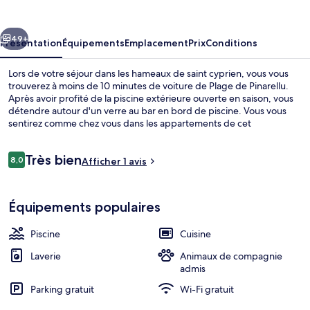
de
saint
cédent
Suivant
cyprien
49+
Présentation
Équipements
Emplacement
Prix
Conditions
Lors de votre séjour dans les hameaux de saint cyprien, vous vous
trouverez à moins de 10 minutes de voiture de Plage de Pinarellu.
Après avoir profité de la piscine extérieure ouverte en saison, vous
détendre autour d'un verre au bar en bord de piscine. Vous vous
sentirez comme chez vous dans les appartements de cet
hébergement qui bénéficient de petits plus comme une cuisine, un
canapé-lit, une machine à espresso et l'accès Wi-Fi à Internet
Avis
Très bien
gratuit.
8,0
Afficher 1 avis
8,0 sur 10
voyageurs
Restaurant
Équipements populaires
Piscine
Cuisine
Laverie
Animaux de compagnie
admis
Parking gratuit
Wi-Fi gratuit