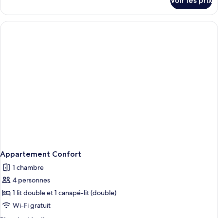
Voir les prix
sur
le
type
de
chambre
Appartement
Confort
Appartement Confort
1 chambre
4 personnes
1 lit double et 1 canapé-lit (double)
Wi-Fi gratuit