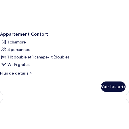
Appartement Confort
1 chambre
4 personnes
1 lit double et 1 canapé-lit (double)
Wi-Fi gratuit
Plus
Plus de détails
de
détails
Voir les prix
sur
le
type
de
chambre
Appartement
Confort