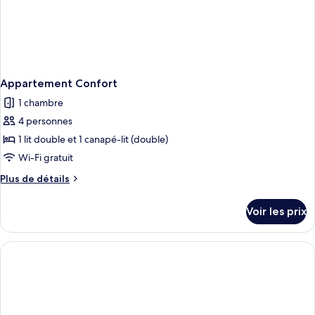
Appartement Confort
1 chambre
4 personnes
1 lit double et 1 canapé-lit (double)
Wi-Fi gratuit
Plus
Plus de détails
de
détails
Voir les prix
sur
le
type
de
chambre
Appartement
Confort