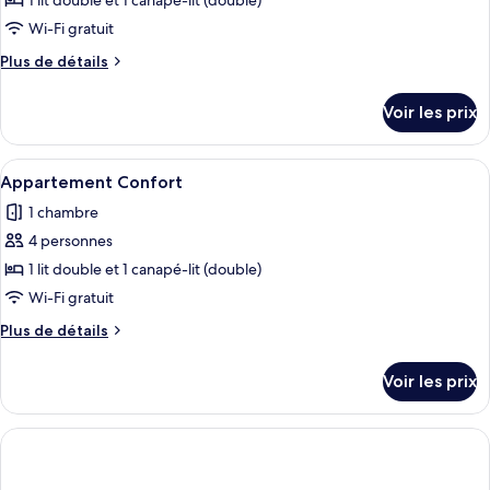
1 lit double et 1 canapé-lit (double)
Wi-Fi gratuit
Plus
Plus de détails
de
détails
Voir les prix
sur
le
type
Afficher
Un salon moderne avec un canapé gris,
1
de
Appartement Confort
toutes
chambre
1 chambre
Appartement
les
Confort
4 personnes
photos
pour
1 lit double et 1 canapé-lit (double)
ce
Wi-Fi gratuit
type
Plus
Plus de détails
de
de
chambre :
détails
Voir les prix
sur
Appartement
le
Confort
type
de
chambre
Appartement