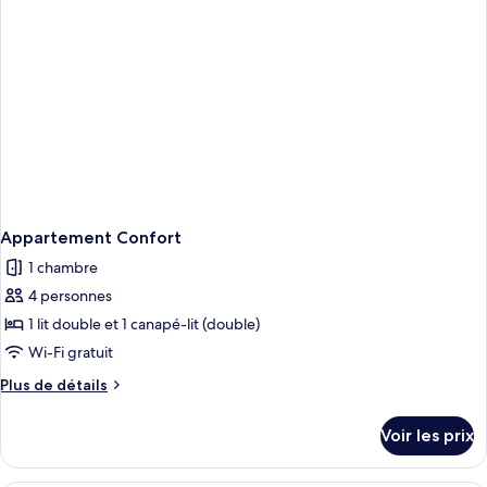
Confort
Appartement Confort
1 chambre
4 personnes
1 lit double et 1 canapé-lit (double)
Wi-Fi gratuit
Plus
Plus de détails
de
détails
Voir les prix
sur
le
type