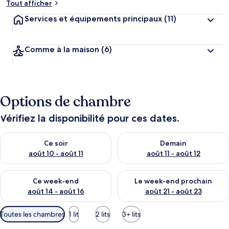
Tout afficher
Services et équipements principaux
(11)
Comme à la maison
(6)
Options de chambre
Vérifiez la disponibilité pour ces dates.
Vérifier la disponibilité pour ce soir août 10 - août 11
Vérifier la disponibilité pour 
Ce soir
Demain
août 10 - août 11
août 11 - août 12
Vérifier la disponibilité pour ce week-end août 14 - août 16
Vérifier la disponibilité pour
Ce week-end
Le week-end prochain
août 14 - août 16
août 21 - août 23
Filtres
Toutes les chambres
1 lit
2 lits
3+ lits
disponibles