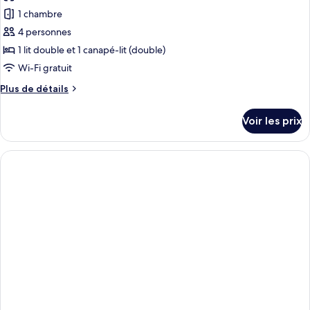
les
Familial
1 chambre
photos
pour
4 personnes
ce
1 lit double et 1 canapé-lit (double)
type
Wi-Fi gratuit
de
Plus
Plus de détails
chambre :
de
Appartement
détails
Voir les prix
sur
le
type
de
chambre
Appartement