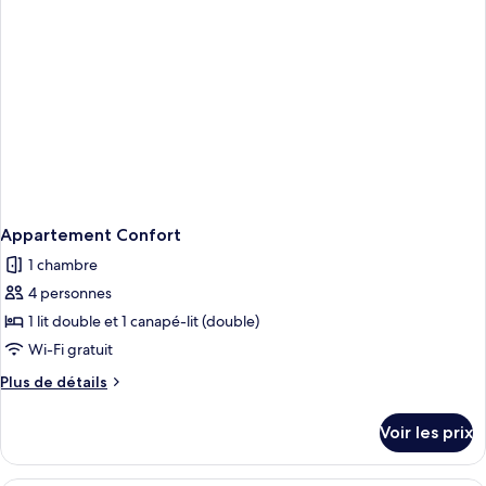
Confort
Appartement Confort
1 chambre
4 personnes
1 lit double et 1 canapé-lit (double)
Wi-Fi gratuit
Plus
Plus de détails
de
détails
Voir les prix
sur
le
type