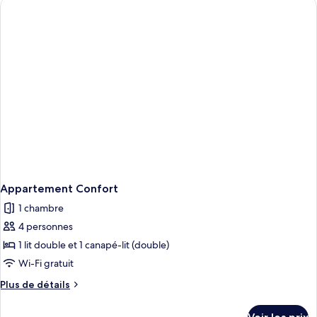
de
chambre
Appartement
Confort
Appartement Confort
1 chambre
4 personnes
1 lit double et 1 canapé-lit (double)
Wi-Fi gratuit
Plus
Plus de détails
de
détails