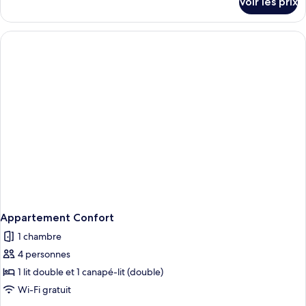
Voir les prix
sur
le
type
de
chambre
Appartement
Confort
Appartement Confort
1 chambre
4 personnes
1 lit double et 1 canapé-lit (double)
Wi-Fi gratuit