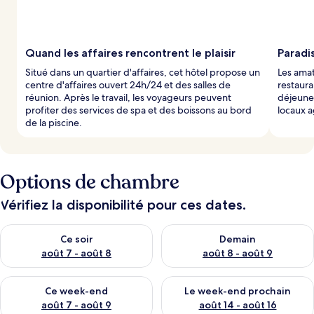
Quand les affaires rencontrent le plaisir
Paradis
Situé dans un quartier d'affaires, cet hôtel propose un
Les ama
centre d'affaires ouvert 24h/24 et des salles de
restaura
réunion. Après le travail, les voyageurs peuvent
déjeuner
profiter des services de spa et des boissons au bord
locaux 
de la piscine.
Options de chambre
Vérifiez la disponibilité pour ces dates.
Vérifier la disponibilité pour ce soir août 7 - août 8
Vérifier la disponibilité pour 
Ce soir
Demain
août 7 - août 8
août 8 - août 9
Vérifier la disponibilité pour ce week-end août 7 - août 9
Vérifier la disponibilité pour 
Ce week-end
Le week-end prochain
août 7 - août 9
août 14 - août 16