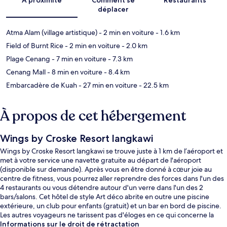
déplacer
Atma Alam (village artistique)
- 2 min en voiture
- 1.6 km
Field of Burnt Rice
- 2 min en voiture
- 2.0 km
Plage Cenang
- 7 min en voiture
- 7.3 km
Cenang Mall
- 8 min en voiture
- 8.4 km
Embarcadère de Kuah
- 27 min en voiture
- 22.5 km
À propos de cet hébergement
Wings by Croske Resort langkawi
Wings by Croske Resort langkawi se trouve juste à 1 km de l’aéroport et
met à votre service une navette gratuite au départ de l'aéroport
(disponible sur demande). Après vous en être donné à cœur joie au
centre de fitness, vous pourrez aller reprendre des forces dans l'un des
4 restaurants ou vous détendre autour d'un verre dans l'un des 2
bars/salons. Cet hôtel de style Art déco abrite en outre une piscine
extérieure, un club pour enfants (gratuit) et un bar en bord de piscine.
Les autres voyageurs ne tarissent pas d'éloges en ce qui concerne la
piscine rafraîchissante et le personnel attentionné.
Informations sur le droit de rétractation