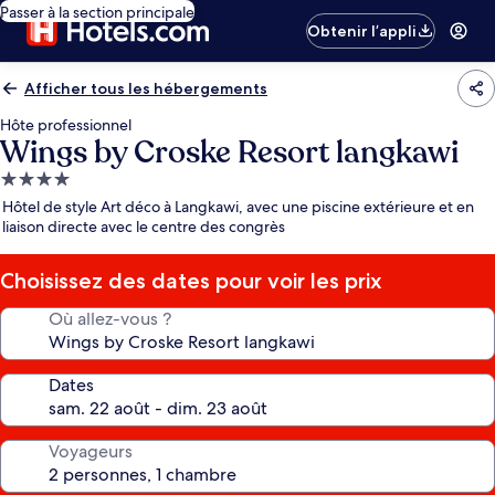
Passer à la section principale
Obtenir l’appli
Afficher tous les hébergements
Hôte professionnel
Wings by Croske Resort langkawi
Hébergement
4.0 étoiles
Hôtel de style Art déco à Langkawi, avec une piscine extérieure et en
liaison directe avec le centre des congrès
Choisissez des dates pour voir les prix
Où allez-vous ?
Dates
Voyageurs