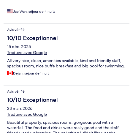
Jae Wan, séjour de 4 nuits
Avis vérifié
10/10 Exceptionnel
15 déc. 2025
Traduire avec Google
All very nice, clean, amenities available, kind and friendly staff,
spacious room, nice buffe breakfast and big pool for swimming.
Dejan, séjour de 1 nuit
Avis vérifié
10/10 Exceptionnel
23 mars 2026
Traduire avec Google
Beautiful property, spacious rooms, gorgeous pool with a
waterfall. The food and drinks were really good and the staff
friendly and welcoming. The only thing I didn't like was the