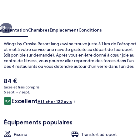
by
Croske
Resort
cédent
Suivant
langkawi
113+
Présentation
Chambres
Emplacement
Conditions
Wings by Croske Resort langkawi se trouve juste à 1 km de l’aéroport
et met à votre service une navette gratuite au départ de l'aéroport
(disponible sur demande). Après vous en être donné à cœur joie au
centre de fitness, vous pourrez aller reprendre des forces dans l'un
des 4 restaurants ou vous détendre autour d'un verre dans l'un des
2 bars/salons. Cet hôtel de style Art déco abrite en outre une piscine
extérieure, un club pour enfants (gratuit) et un bar en bord de
Le
84 €
piscine. Les autres voyageurs ne tarissent pas d'éloges en ce qui
prix
taxes et frais compris
concerne la piscine rafraîchissante et le personnel attentionné.
actuel
6 sept. - 7 sept.
Piscine extérieure, parasols de plage, 
est
Avis
Excellent
8,6
Afficher 132 avis
de
8,6 sur 10
voyageurs
84 €.
Équipements populaires
Piscine
Transfert aéroport