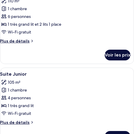
110 m²
Chambre
les
Double
1 chambre
photos
Deluxe
pour
6 personnes
ce
1 très grand lit et 2 lits 1 place
type
Wi-Fi gratuit
de
Plus
Plus de détails
chambre :
de
Chambre
détails
Voir les prix
sur
Quadruple
le
Familiale,
type
Afficher
Une chambre d’hôtel moderne avec un gr
non-
11
de
Suite Junior
toutes
fumeurs
chambre
105 m²
Chambre
les
Quadruple
1 chambre
photos
Familiale,
pour
4 personnes
non-
ce
fumeurs
1 très grand lit
type
Wi-Fi gratuit
de
Plus
Plus de détails
chambre :
de
Suite
détails