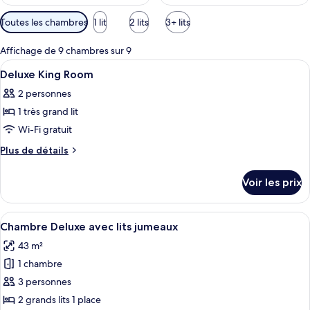
Filtres
Toutes les chambres
1 lit
2 lits
3+ lits
disponibles
pour
Affichage de 9 chambres sur 9
les
Afficher
Une chambre d’hôtel comprenant un lit
5
Deluxe King Room
chambres
toutes
2 personnes
les
1 très grand lit
photos
pour
Wi-Fi gratuit
ce
Plus
Plus de détails
type
de
détails
de
Voir les prix
sur
chambre :
le
Deluxe
type
Afficher
Une chambre d’hôtel avec deux lits, un
16
King
de
Chambre Deluxe avec lits jumeaux
toutes
chambre
Room
43 m²
Deluxe
les
King
1 chambre
photos
Room
pour
3 personnes
ce
2 grands lits 1 place