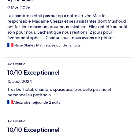
9 févr. 2026
La chambre n'était pas au top à notre arrivée Mais le
responsable Madame Chezza et ses assistantes dont Mushoud
ont fait leur maximum pour nous satisfaire. Elles ont été au petit
soin pour nous. Sachant que nous restions 12 jours pour 1
évènement spécial. Chaque jour ; nous avions de petites
assiettes de gourmandises qui nous attendaient après le dîner.
Marie Shirley Mathieu, séjour de 12 nuits
Vraiment je leur remercie infiniment d'avoir fait le maximum
Avis vérifié
10/10 Exceptionnel
15 août 2024
Très bel hôtel, chambre spacieuse, très belle piscine et
personnel au petit soin
Alexandre, séjour de 2 nuits
Avis vérifié
10/10 Exceptionnel