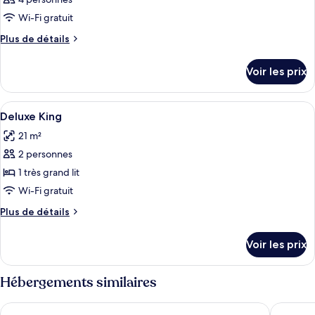
Wi-Fi gratuit
Plus
Plus de détails
de
détails
Voir les prix
sur
le
type
Afficher
Draps en coton égyptien, literie de qu
8
de
Deluxe King
toutes
chambre
21 m²
Chambre
les
2 personnes
photos
pour
1 très grand lit
ce
Wi-Fi gratuit
type
Plus
Plus de détails
de
de
chambre :
détails
Voir les prix
sur
Deluxe
le
King
type
Hébergements similaires
de
chambre
Bayview Hotel Langkawi
Aloft by
Deluxe