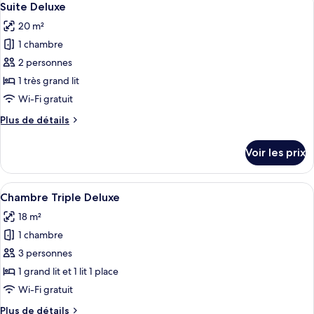
15
de
Suite Deluxe
toutes
chambre
20 m²
Chambre
les
Double
1 chambre
photos
Classique,
pour
2 personnes
vue
ce
jardin
1 très grand lit
type
Wi-Fi gratuit
de
Plus
Plus de détails
chambre :
de
Suite
détails
Voir les prix
sur
Deluxe
le
type
Afficher
Une chambre à coucher comprenant un l
6
de
Chambre Triple Deluxe
toutes
chambre
18 m²
Suite
les
Deluxe
1 chambre
photos
pour
3 personnes
ce
1 grand lit et 1 lit 1 place
type
Wi-Fi gratuit
de
Plus
Plus de détails