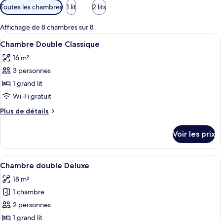
Filtres
Toutes les chambres
1 lit
2 lits
disponibles
pour
Affichage de 8 chambres sur 8
les
Afficher
Une chambre d’hôtel bien rangée, avec
7
Chambre Double Classique
chambres
toutes
16 m²
les
3 personnes
photos
pour
1 grand lit
ce
Wi-Fi gratuit
type
Plus
Plus de détails
de
de
chambre :
détails
Voir les prix
sur
Chambre
le
Double
type
Afficher
Une chambre à coucher comprenant un l
Classique
5
de
Chambre double Deluxe
toutes
chambre
18 m²
Chambre
les
Double
1 chambre
photos
Classique
pour
2 personnes
ce
1 grand lit