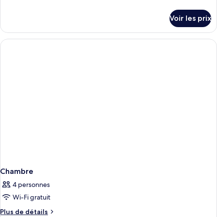
de
détails
Voir les prix
sur
le
type
de
chambre
Chambre
Chambre
4 personnes
Wi-Fi gratuit
Plus
Plus de détails