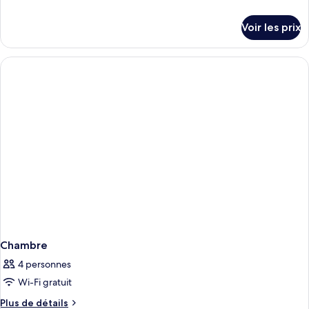
de
détails
Voir les prix
sur
le
type
de
chambre
Chambre
Chambre
4 personnes
Wi-Fi gratuit
Plus
Plus de détails