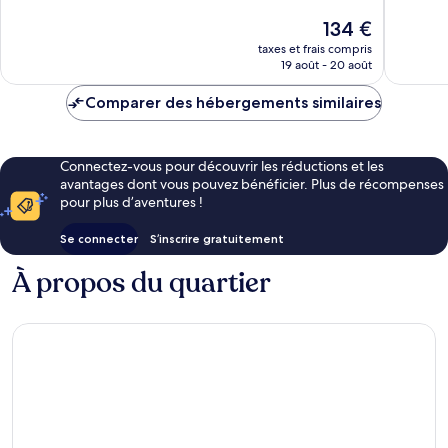
Excellent,
Exceptio
Le
134 €
577 avis
106 avis
nouveau
taxes et frais compris
prix
19 août - 20 août
est
de
Comparer des hébergements similaires
134 €
Connectez-vous pour découvrir les réductions et les
avantages dont vous pouvez bénéficier. Plus de récompenses
pour plus d’aventures !
Se connecter
S’inscrire gratuitement
À propos du quartier