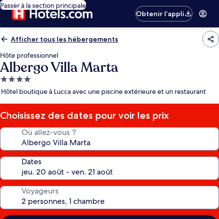
Passer à la section principale
Obtenir l’appli
Afficher tous les hébergements
Hôte professionnel
Albergo Villa Marta
Hébergement
4.0 étoiles
Hôtel boutique à Lucca avec une piscine extérieure et un restaurant
Choisissez des dates pour voir les prix
Où allez-vous ?
Dates
Voyageurs