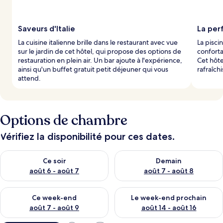
Saveurs d'Italie
La per
La cuisine italienne brille dans le restaurant avec vue
La pisci
sur le jardin de cet hôtel, qui propose des options de
conforta
restauration en plein air. Un bar ajoute à l'expérience,
Cet hôt
ainsi qu'un buffet gratuit petit déjeuner qui vous
rafraîch
attend.
Options de chambre
Vérifiez la disponibilité pour ces dates.
Vérifier la disponibilité pour ce soir août 6 - août 7
Vérifier la disponibilité pour 
Ce soir
Demain
août 6 - août 7
août 7 - août 8
Vérifier la disponibilité pour ce week-end août 7 - août 9
Vérifier la disponibilité pour 
Ce week-end
Le week-end prochain
août 7 - août 9
août 14 - août 16