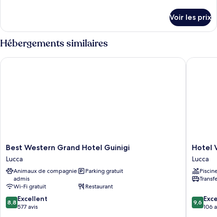
de
détails
Voir les prix
sur
le
type
Hébergements similaires
de
chambre
Best Western Grand Hotel Guinigi
Hotel Vi
Chambre
Best
Hotel
Best Western Grand Hotel Guinigi
Hotel 
Western
Villa
Lucca
Lucca
Grand
San
Animaux de compagnie
Parking gratuit
Piscin
Hotel
Michele
admis
Transf
Guinigi
Lucca
Wi-Fi gratuit
Restaurant
Lucca
8.8
9.6
Excellent
Exc
8,8
9,6
sur
sur
577 avis
106 a
10,
10,