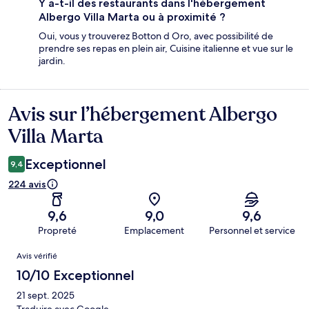
Y a-t-il des restaurants dans l'hébergement
Albergo Villa Marta ou à proximité ?
Oui, vous y trouverez Botton d Oro, avec possibilité de
prendre ses repas en plein air, Cuisine italienne et vue sur le
jardin.
Avis sur l’hébergement Albergo
Avis
Villa Marta
Exceptionnel
9,4
224 avis
9,6
9,0
9,6
Propreté
Emplacement
Personnel et service
Avis
Avis vérifié
10/10 Exceptionnel
21 sept. 2025
Traduire avec Google