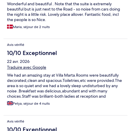
Wonderful and beautiful . Note that the suite is extremely
beautiful but is just next to the Road - so noise from cars doing
the night is a little risk. Lovely place allover. Fantastic food, incl
the people is so Nice.
Maria, séjour de 2 nuits
Avis vérifié
10/10 Exceptionnel
22 avr. 2026
Traduire avec Google
We had an amazing stay at Villa Marta.Rooms were beautifully
decorated,clean and spacious.Toiletries,etc were provided.The
area is so quiet and we had a lovely sleep undisturbed by any
noise .Breakfast was delicious,abundant and with many
choices.Staff was brilliant-both ladies at reception and
gentlemen at restaurant.My children loved checking the two
Petya, séjour de 4 nuits
resident cats Bianca and Nero a couple of times a day ☺️
😂.Definitely will be back one day as everything was perfect!
Avis vérifié
10/10 Exceptionnel