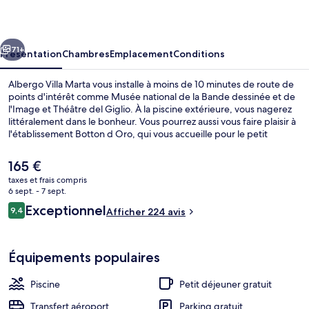
Marta
cédent
Suivant
71+
Présentation
Chambres
Emplacement
Conditions
Albergo Villa Marta vous installe à moins de 10 minutes de route de
points d'intérêt comme Musée national de la Bande dessinée et de
l'Image et Théâtre del Giglio. À la piscine extérieure, vous nagerez
littéralement dans le bonheur. Vous pourrez aussi vous faire plaisir à
l'établissement Botton d Oro, qui vous accueille pour le petit
déjeuner et le dîner à grand renfort de spécialités Cuisine italienne.
Parmi les autres avantages de cet hôtel boutique, on trouve un bar /
Le
165 €
salon, un snack-bar/une épicerie fine et une terrasse, l'idéal pour
prix
taxes et frais compris
des vacances sans soucis.
actuel
6 sept. - 7 sept.
Piscine extérieure, chaises longues
est
Avis
Exceptionnel
9,4
Afficher 224 avis
de
9,4 sur 10
voyageurs
165 €.
Équipements populaires
Piscine
Petit déjeuner gratuit
Transfert aéroport
Parking gratuit