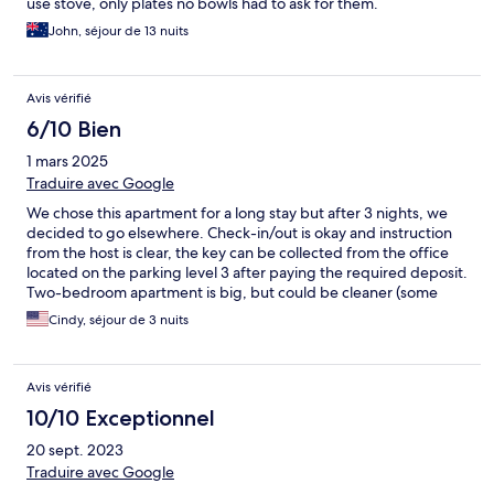
use stove, only plates no bowls had to ask for them.
John, séjour de 13 nuits
Avis vérifié
6/10 Bien
1 mars 2025
Traduire avec Google
We chose this apartment for a long stay but after 3 nights, we
decided to go elsewhere. Check-in/out is okay and instruction
from the host is clear, the key can be collected from the office
located on the parking level 3 after paying the required deposit.
Two-bedroom apartment is big, but could be cleaner (some
stains on the sofa and living-room carpet). Two TVs in the living
Cindy, séjour de 3 nuits
room and master bedroom but no live TV channel, you have to
use your own YouTube and Netflix accounts, very good WIFI
though. Kichen has barely the minimum to cook a simple meal.
Avis vérifié
Washing machine (no laundry soap), microwave, minimum
plates & utensils for 3 people only. Not much of a view from the
10/10 Exceptionnel
room except seeing a football field, highway and hearing the
20 sept. 2023
metro trains passing by etc... Location is a bit isolated in the
embassy area, away from the major attractions, but can walk to
Traduire avec Google
the Twin Tower with broken sidewalks & potholes etc... or take a