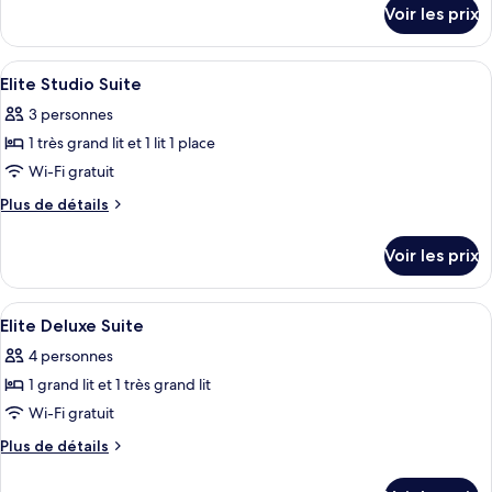
détails
Voir les prix
sur
le
type
Afficher
Literie de qualité supérieure, bureau, 
38
de
Elite Studio Suite
toutes
chambre
3 personnes
Appartement
les
Exclusif
1 très grand lit et 1 lit 1 place
photos
pour
Wi-Fi gratuit
ce
Plus
Plus de détails
type
de
détails
de
Voir les prix
sur
chambre :
le
Elite
type
Afficher
Literie de qualité supérieure, bureau, 
27
Studio
de
Elite Deluxe Suite
toutes
chambre
Suite
4 personnes
Elite
les
Studio
1 grand lit et 1 très grand lit
photos
Suite
pour
Wi-Fi gratuit
ce
Plus
Plus de détails
type
de
détails
de