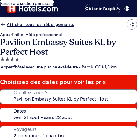
Passer à la section principale
Obtenir l’appli
Afficher tous les hébergements
Appart’hôtel
·
Hôte professionnel
Pavilion Embassy Suites KL by
Perfect Host
Hébergement
4.0 étoiles
Appart'hôtel avec une piscine extérieure - Parc KLCC à 1,3 km
Choisissez des dates pour voir les prix
Où allez-vous ?
Dates
Voyageurs