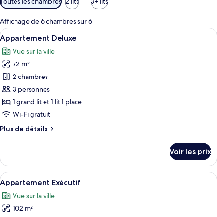
Toutes les chambres
2 lits
3+ lits
disponibles
pour
Affichage de 6 chambres sur 6
les
Afficher
Literie de qualité supérieure, bureau, 
28
Appartement Deluxe
chambres
toutes
Vue sur la ville
les
72 m²
photos
pour
2 chambres
ce
3 personnes
type
1 grand lit et 1 lit 1 place
de
Wi-Fi gratuit
chambre :
Plus
Plus de détails
Appartement
de
Deluxe
détails
Voir les prix
sur
le
type
Afficher
Appartement Exécutif | Literie de qual
21
de
Appartement Exécutif
toutes
chambre
Vue sur la ville
Appartement
les
Deluxe
102 m²
photos