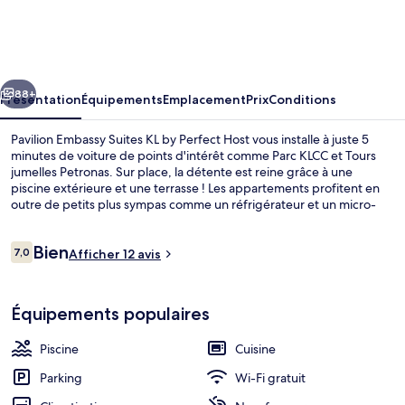
Embassy
Suites
KL
cédent
Suivant
by
88+
Présentation
Équipements
Emplacement
Prix
Conditions
Perfect
Pavilion Embassy Suites KL by Perfect Host vous installe à juste 5
Host
minutes de voiture de points d'intérêt comme Parc KLCC et Tours
jumelles Petronas. Sur place, la détente est reine grâce à une
piscine extérieure et une terrasse ! Les appartements profitent en
outre de petits plus sympas comme un réfrigérateur et un micro-
ondes. Pratique, non ? L'hébergement se situe à une très courte
distance à pied des transports publics : Arrêt Ampang Park se
Avis
Bien
trouve à 7 min et Station de MRT Persiaran KLCC, à 12 min.
7,0
Afficher 12 avis
7,0 sur 10
voyageurs
Façade de l’hébergement
Équipements populaires
Piscine
Cuisine
Parking
Wi-Fi gratuit