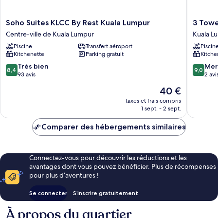
Soho
3
Soho Suites KLCC By Rest Kuala Lumpur
3 Towe
Suites
Towers
Centre-ville de Kuala Lumpur
Kuala L
KLCC
Jalan
Piscine
Transfert aéroport
Piscin
By
Ampan
Kitchenette
Parking gratuit
Kitche
Rest
By
Kuala
Serenity
8.4
9.0
Très bien
Mer
8,4
9,0
Lumpur
Homes
sur
sur
93 avis
2 avi
Centre-
Kuala
10,
10,
Le
40 €
ville
Lumpur
Très
Merveill
nouveau
de
bien,
2 avis
taxes et frais compris
prix
Kuala
1 sept. - 2 sept.
93 avis
est
Lumpur
de
Comparer des hébergements similaires
40 €
Connectez-vous pour découvrir les réductions et les
avantages dont vous pouvez bénéficier. Plus de récompenses
pour plus d’aventures !
Se connecter
S’inscrire gratuitement
À propos du quartier