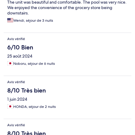
The unit was beautiful and comfortable. The pool was very nice.
Grab. There is a mid-size grocery store downstairs which makes
We enjoyed the convenience of the grocery store being
life a bit easier.
downstairs.
Wendi, séjour de 3 nuits
Avis vérifié
6/10 Bien
25 août 2024
Noboru, séjour de 6 nuits
Avis vérifié
8/10 Très bien
1 juin 2024
HONDA, séjour de 2 nuits
Avis vérifié
8/10 Très bien