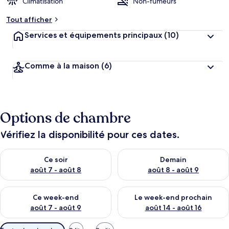
Climatisation
Non-fumeurs
Tout afficher
Services et équipements principaux
(10)
Comme à la maison
(6)
Options de chambre
Vérifiez la disponibilité pour ces dates.
Vérifier la disponibilité pour ce soir août 7 - août 8
Vérifier la disponibilité pour 
Ce soir
Demain
août 7 - août 8
août 8 - août 9
Vérifier la disponibilité pour ce week-end août 7 - août 9
Vérifier la disponibilité pour 
Ce week-end
Le week-end prochain
août 7 - août 9
août 14 - août 16
Filtres