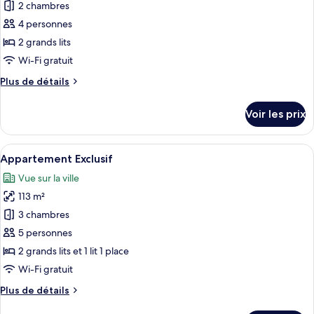
pour
2 chambres
ce
4 personnes
type
2 grands lits
de
Wi-Fi gratuit
chambre :
Plus
Plus de détails
Appartement
de
Exécutif
détails
Voir les prix
sur
le
type
Afficher
Appartement Exclusif | Vue sur la ville
31
de
Appartement Exclusif
toutes
chambre
Vue sur la ville
Appartement
les
Exécutif
113 m²
photos
pour
3 chambres
ce
5 personnes
type
2 grands lits et 1 lit 1 place
de
Wi-Fi gratuit
chambre :
Plus
Plus de détails
Appartement
de
Exclusif