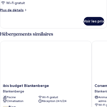
de
Wi-Fi gratuit
chambre :
Plus
Plus de détails
Chambre
de
Triple
détails
Voir les prix
Confort
sur
le
type
Hébergements similaires
de
chambre
ibis budget Blankenberge
Corsendo
Chambre
Triple
Confort
ibis
Corsen
ibis budget Blankenberge
Corsen
budget
Duinse
Blankenberge
Blanken
Blankenberge
Polders
Piscine
Wi-Fi gratuit
Anima
Blankenberge
Blanken
Climatisation
Réception 24 h/24
admis
Wi-Fi 
7.6
Bien