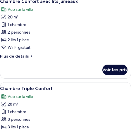
6
Chambre Confort avec lits jumeaux
chambres
toutes
Vue sur la ville
les
20 m²
photos
pour
1 chambre
ce
2 personnes
type
2 lits 1 place
de
Wi-Fi gratuit
chambre :
Plus
Plus de détails
Chambre
de
Confort
détails
Voir les prix
avec
sur
le
lits
type
Afficher
Une chambre d’hôtel moderne avec un g
jumeaux
8
de
Chambre Triple Confort
toutes
chambre
Vue sur la ville
Chambre
les
Confort
28 m²
photos
avec
pour
1 chambre
lits
ce
jumeaux
3 personnes
type
3 lits 1 place