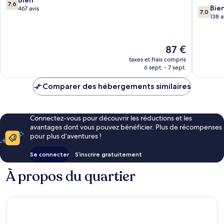
7,6
7.0
Bie
sur
467 avis
7,0
sur
138 a
10,
10,
Bien,
Bien,
467 avis
138 avis
Le
87 €
nouveau
taxes et frais compris
prix
6 sept. - 7 sept.
est
de
Comparer des hébergements similaires
87 €
Connectez-vous pour découvrir les réductions et les
avantages dont vous pouvez bénéficier. Plus de récompenses
pour plus d’aventures !
Se connecter
S’inscrire gratuitement
À propos du quartier