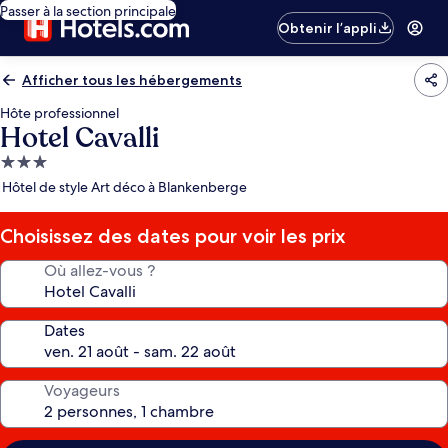
Passer à la section principale
Obtenir l’appli
Afficher tous les hébergements
Hôte professionnel
Hotel Cavalli
Hébergement
3.0 étoiles
Hôtel de style Art déco à Blankenberge
Choisissez des dates pour voir les prix
Où allez-vous ?
Dates
Voyageurs