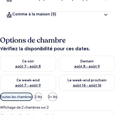
Comme à la maison
(5)
Options de chambre
Vérifiez la disponibilité pour ces dates.
Vérifier la disponibilité pour ce soir août 7 - août 8
Vérifier la disponibilité pour 
Ce soir
Demain
août 7 - août 8
août 8 - août 9
Vérifier la disponibilité pour ce week-end août 7 - août 9
Vérifier la disponibilité pour 
Ce week-end
Le week-end prochain
août 7 - août 9
août 14 - août 16
Filtres
Toutes les chambres
2 lits
3+ lits
disponibles
pour
Affichage de 2 chambres sur 2
les
Afficher
Un lit double avec deux oreillers et de