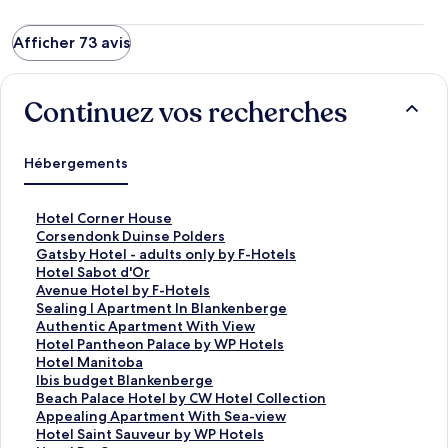
Afficher 73 avis
Continuez vos recherches
Hébergements
L
Hotel Corner House
i
L
Corsendonk Duinse Polders
e
i
L
Gatsby Hotel - adults only by F-Hotels
n
e
i
L
Hotel Sabot d'Or
o
n
e
i
L
Avenue Hotel by F-Hotels
u
o
n
e
i
L
Sealing I Apartment In Blankenberge
v
u
o
n
e
i
L
Authentic Apartment With View
r
v
u
o
n
e
i
L
Hotel Pantheon Palace by WP Hotels
a
r
v
u
o
n
e
i
L
Hotel Manitoba
n
a
r
v
u
o
n
e
i
L
Ibis budget Blankenberge
t
n
a
r
v
u
o
n
e
i
L
Beach Palace Hotel by CW Hotel Collection
l
t
n
a
r
v
u
o
n
e
i
L
Appealing Apartment With Sea-view
a
l
t
n
a
r
v
u
o
n
e
i
L
Hotel Saint Sauveur by WP Hotels