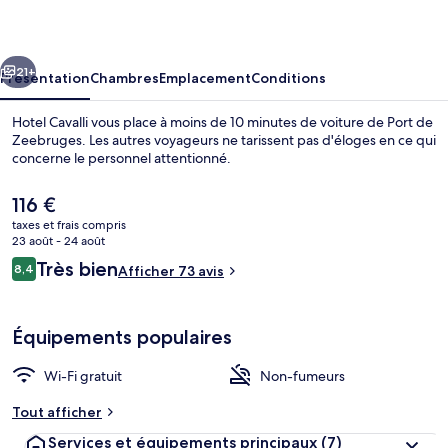
cédent
Suivant
21+
Présentation
Chambres
Emplacement
Conditions
Hotel Cavalli vous place à moins de 10 minutes de voiture de Port de
Zeebruges. Les autres voyageurs ne tarissent pas d'éloges en ce qui
concerne le personnel attentionné.
Le
116 €
prix
taxes et frais compris
actuel
23 août - 24 août
est
Avis
Très bien
8,4
Afficher 73 avis
de
8,4 sur 10
voyageurs
Chambre Triple Confort | Vue de la c
116 €.
Équipements populaires
Wi-Fi gratuit
Non-fumeurs
Tout afficher
Services et équipements principaux
(7)