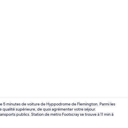
Façade de l
juste 5 minutes de voiture de Hyppodrome de Flemington. Parmi les
 de qualité supérieure, de quoi agrémenter votre séjour.
ansports publics. Station de métro Footscray se trouve à 11 min à
Literie de qu