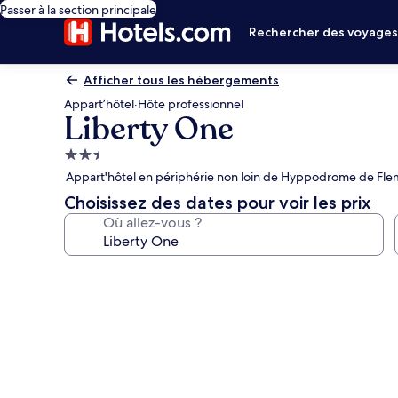
Passer à la section principale
Rechercher des voyage
Afficher tous les hébergements
Appart’hôtel
·
Hôte professionnel
Liberty One
Hébergement
2.5 étoiles
Appart'hôtel en périphérie non loin de Hyppodrome de Fl
Choisissez des dates pour voir les prix
Où allez-vous ?
Galerie
photos
de
l’hébergement
Liberty