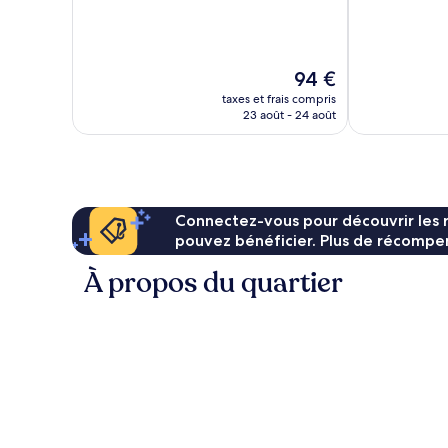
Merveilleux,
10,
51 avis
Bien,
73 avis
Le
94 €
nouveau
taxes et frais compris
prix
23 août - 24 août
est
de
94 €
Connectez-vous pour découvrir les 
pouvez bénéficier. Plus de récompen
À propos du quartier