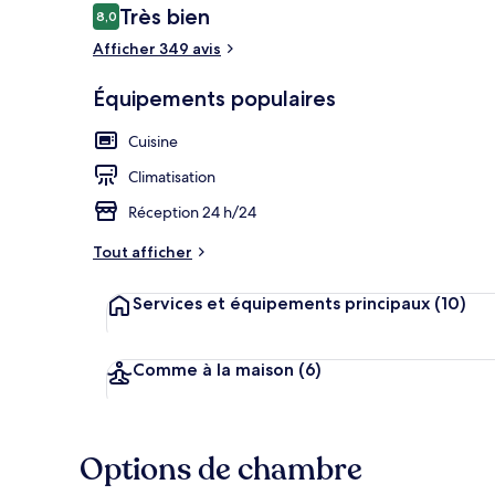
Avis
Très bien
8,0
8,0 sur 10
voyageurs
Afficher 349 avis
Extérieur
Équipements populaires
Cuisine
Climatisation
Réception 24 h/24
Tout afficher
Services et équipements principaux
(10)
Comme à la maison
(6)
Options de chambre