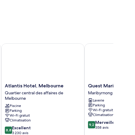
Atlantis Hotel, Melbourne
Quest Maribyrnong
Atlantis
Quest
Atlantis Hotel, Melbourne
Quest Maribyrnong
Hotel,
Maribyrnong
Quartier central des affaires de
Maribyrnong
Melbourne
Maribyrnong
Melbourne
Laverie
Quartier
Parking
Piscine
central
Wi-Fi gratuit
Parking
des
Climatisation
Wi-Fi gratuit
affaires
Climatisation
9.2
Merveilleux
de
9,2
8.8
sur
Excellent
358 avis
Melbourne
8,8
sur
10,
3 230 avis