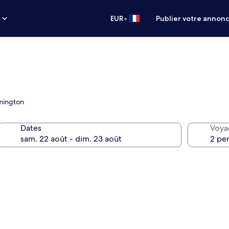
•
s
EUR
Publier votre annon
emington
Dates
Voya