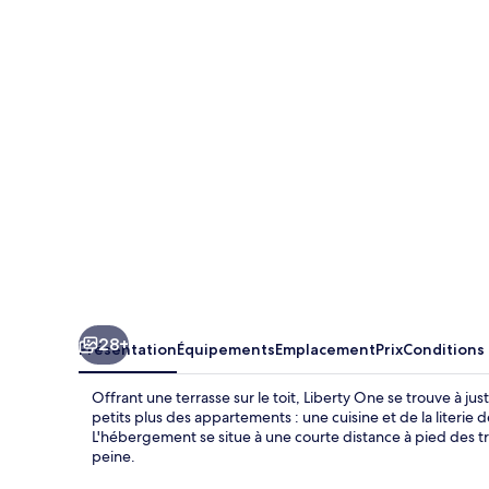
One
28+
Présentation
Équipements
Emplacement
Prix
Conditions
Offrant une terrasse sur le toit, Liberty One se trouve à 
petits plus des appartements : une cuisine et de la literie
L'hébergement se situe à une courte distance à pied des tr
peine.