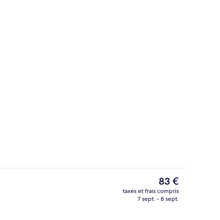
’hébergement
Literie de qualité supérieure, draps fo
Le
83 €
prix
taxes et frais compris
actuel
7 sept. - 8 sept.
alité supérieure, draps fournis
Vue de la chambre
est
de