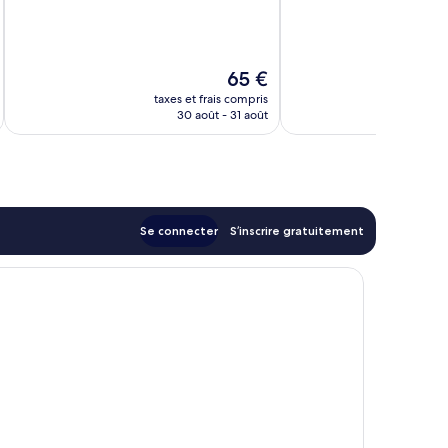
10,
Merveilleux,
Excellent,
358 avis
3 230 avis
Le
65 €
nouveau
taxes et frais compris
tax
prix
30 août - 31 août
est
de
65 €
Se connecter
S’inscrire gratuitement