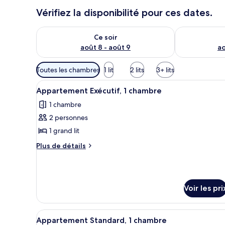
Vérifiez la disponibilité pour ces dates.
Vérifier la disponibilité pour ce soir août 8 - août 9
Vérifier la di
Ce soir
août 8 - août 9
ao
Filtres
Toutes les chambres
1 lit
2 lits
3+ lits
disponibles
Afficher
Une chambre moderne avec un gra
pour
8
Appartement Exécutif, 1 chambre
toutes
les
1 chambre
les
chambres
2 personnes
photos
pour
1 grand lit
ce
Plus
Plus de détails
type
de
détails
de
sur
chambre :
le
Appartement
Voir les pri
type
Exécutif,
de
chambre
1
Afficher
Une chambre d’hôtel avec un gr
Appartement
9
Appartement Standard, 1 chambre
chambre