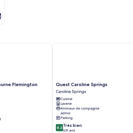
x
ne Flemington Suites
Quest Caroline Springs
Quest
urne Flemington
Quest Caroline Springs
Caroline
Caroline Springs
Springs
Cuisine
Caroline
Laverie
Springs
Animaux de compagnie
admis
Parking
t
8.2
Très bien
8,2
sur
631 avis