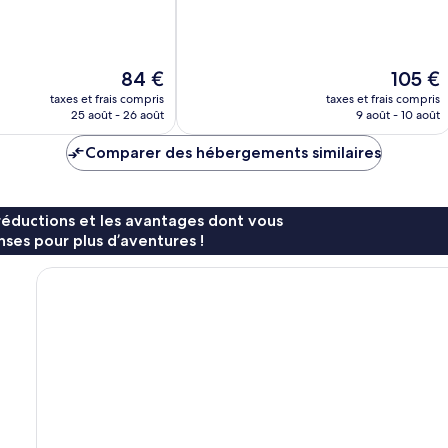
10,
Très
bien,
631 avis
Le
Le
84 €
105 €
nouveau
nouveau
taxes et frais compris
taxes et frais compris
prix
prix
25 août - 26 août
9 août - 10 août
est
est
de
de
Comparer des hébergements similaires
84 €
105 €
réductions et les avantages dont vous
ses pour plus d’aventures !