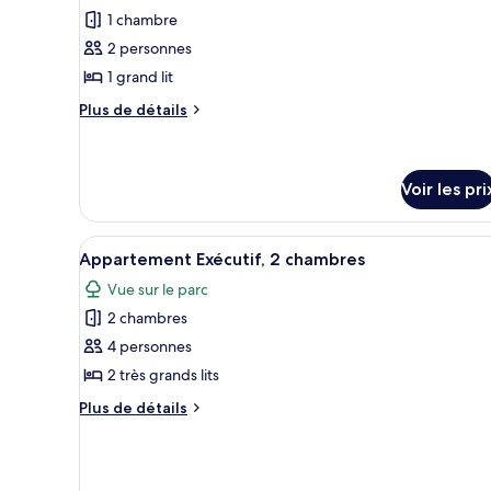
toutes
Exécutif,
1 chambre
1
les
chambre
2 personnes
photos
pour
1 grand lit
ce
Plus
Plus de détails
type
de
détails
de
sur
chambre :
le
Voir les pri
Appartement
type
Standard,
de
Afficher
Une chambre moderne avec un gr
chambre
1
14
Appartement Exécutif, 2 chambres
Appartement
toutes
chambre
Standard,
Vue sur le parc
les
1
2 chambres
photos
chambre
pour
4 personnes
ce
2 très grands lits
type
Plus
Plus de détails
de
de
chambre :
détails
sur
Appartement
le