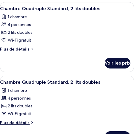
Quadruple
type
Afficher
Une chambre d’hôtel avec deux lits, ch
Standard,
1
de
Chambre Quadruple Standard, 2 lits doubles
toutes
chambre
2
1 chambre
Chambre
les
lits
Quadruple
4 personnes
photos
doubles
Standard,
pour
2 lits doubles
2
ce
lits
Wi-Fi gratuit
doubles
type
Plus
Plus de détails
de
de
chambre :
détails
Voir les prix
sur
Chambre
le
Quadruple
type
Afficher
Une chambre d’hôtel avec deux lits, ch
Standard,
1
de
Chambre Quadruple Standard, 2 lits doubles
toutes
chambre
2
1 chambre
Chambre
les
lits
Quadruple
4 personnes
photos
doubles
Standard,
pour
2 lits doubles
2
ce
lits
Wi-Fi gratuit
doubles
type
Plus
Plus de détails
de
de
chambre :
détails