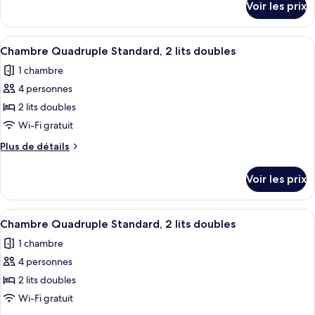
Voir les prix
sur
Chambre
le
Quadruple
type
Afficher
Une chambre d’hôtel avec deux lits, ch
Standard,
1
de
Chambre Quadruple Standard, 2 lits doubles
toutes
chambre
2
1 chambre
Chambre
les
lits
Quadruple
4 personnes
photos
doubles
Standard,
pour
2 lits doubles
2
ce
lits
Wi-Fi gratuit
doubles
type
Plus
Plus de détails
de
de
chambre :
détails
Voir les prix
sur
Chambre
le
Quadruple
type
Afficher
Une chambre d’hôtel avec deux lits, ch
Standard,
1
de
Chambre Quadruple Standard, 2 lits doubles
toutes
chambre
2
1 chambre
Chambre
les
lits
Quadruple
4 personnes
photos
doubles
Standard,
pour
2 lits doubles
2
ce
lits
Wi-Fi gratuit
doubles
type