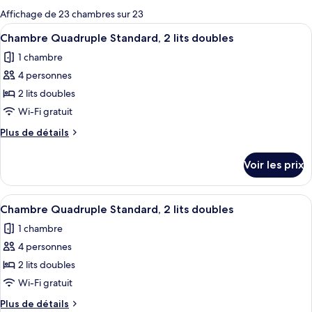
pour
Affichage de 23 chambres sur 23
les
Afficher
Une chambre d’hôtel avec deux lits, ch
1
Chambre Quadruple Standard, 2 lits doubles
chambres
toutes
1 chambre
les
4 personnes
photos
pour
2 lits doubles
ce
Wi-Fi gratuit
type
Plus
Plus de détails
de
de
chambre :
détails
Voir les prix
sur
Chambre
le
Quadruple
type
Afficher
Une chambre d’hôtel avec deux lits, ch
Standard,
1
de
Chambre Quadruple Standard, 2 lits doubles
toutes
chambre
2
1 chambre
Chambre
les
lits
Quadruple
4 personnes
photos
doubles
Standard,
pour
2 lits doubles
2
ce
lits
Wi-Fi gratuit
doubles
type
Plus
Plus de détails