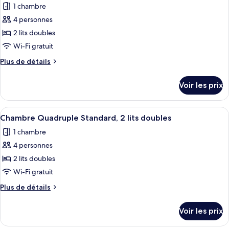
2
1 chambre
Chambre
les
lits
Quadruple
4 personnes
photos
doubles
Standard,
pour
2 lits doubles
2
ce
lits
Wi-Fi gratuit
doubles
type
Plus
Plus de détails
de
de
chambre :
détails
Voir les prix
sur
Chambre
le
Quadruple
type
Afficher
Une chambre d’hôtel avec deux lits, ch
Standard,
1
de
Chambre Quadruple Standard, 2 lits doubles
toutes
chambre
2
1 chambre
Chambre
les
lits
Quadruple
4 personnes
photos
doubles
Standard,
pour
2 lits doubles
2
ce
lits
Wi-Fi gratuit
doubles
type
Plus
Plus de détails
de
de
chambre :
détails
Voir les prix
sur
Chambre
le