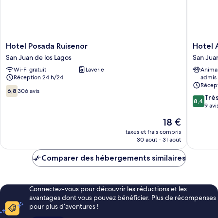
Hotel
Hotel
Hotel Posada Ruisenor
Hotel 
Posada
Asís
San Juan de los Lagos
San Juan
Ruisenor
San
Wi-Fi gratuit
Laverie
Anima
San
Juan
Réception 24 h/24
admis
Juan
de
Récept
de
los
6.8
6,8
306 avis
8.4
los
Lagos
Trè
sur
8,4
sur
Lagos
9 avi
10,
10,
306 avis
Le
18 €
Très
nouveau
bien,
taxes et frais compris
prix
30 août - 31 août
9 avis
est
de
Comparer des hébergements similaires
18 €
Connectez-vous pour découvrir les réductions et les
avantages dont vous pouvez bénéficier. Plus de récompenses
pour plus d’aventures !