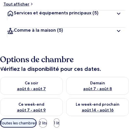
Tout afficher
Services et équipements principaux
(5)
Comme à la maison
(5)
Options de chambre
Vérifiez la disponibilité pour ces dates.
Vérifier la disponibilité pour ce soir août 6 - août 7
Vérifier la disponibilité pour 
Ce soir
Demain
août 6 - août 7
août 7 - août 8
Vérifier la disponibilité pour ce week-end août 7 - août 9
Vérifier la disponibilité pour 
Ce week-end
Le week-end prochain
août 7 - août 9
août 14 - août 16
Filtres
Toutes les chambres
2 lits
1 lit
disponibles