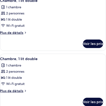
Chambre, 1 lit double
toutes
chambre
double
1 chambre
Chambre,
les
1
2 personnes
photos
lit
pour
1 lit double
double
ce
Wi-Fi gratuit
type
Plus
Plus de détails
de
de
chambre :
détails
Voir les prix
sur
Chambre,
le
1
type
Afficher
Une chambre à coucher comprenant un l
lit
1
de
Chambre, 1 lit double
toutes
chambre
double
1 chambre
Chambre,
les
1
2 personnes
photos
lit
pour
1 lit double
double
ce
Wi-Fi gratuit
type
Plus
Plus de détails
de
de
chambre :
détails
Voir les prix
sur
Chambre,