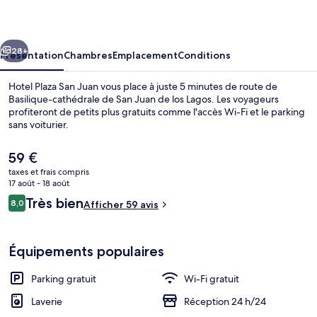
San
Juan
cédent
Suivant
28+
Présentation
Chambres
Emplacement
Conditions
Hotel Plaza San Juan vous place à juste 5 minutes de route de
Basilique-cathédrale de San Juan de los Lagos. Les voyageurs
profiteront de petits plus gratuits comme l'accès Wi-Fi et le parking
sans voiturier.
Le
59 €
prix
taxes et frais compris
actuel
17 août - 18 août
est
Avis
Très bien
8,0
Réception
Afficher 59 avis
de
8,0 sur 10
voyageurs
59 €.
Équipements populaires
Parking gratuit
Wi-Fi gratuit
Laverie
Réception 24 h/24