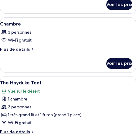
détails
type
Voir les prix
sur
de
le
chambre :
type
Afficher
Une salle de bain avec un lavabo, des t
4
de
Chambre
Chambre
toutes
chambre
3 personnes
Chambre
les
Wi-Fi gratuit
photos
pour
Plus
Plus de détails
de
ce
détails
type
Voir les prix
sur
de
le
chambre :
type
Afficher
Un hébergement sous tente comprenant 
8
de
Chambre
The Hayduke Tent
toutes
chambre
Vue sur le désert
Chambre
les
1 chambre
photos
pour
3 personnes
ce
1 très grand lit et 1 futon (grand 1 place)
type
Wi-Fi gratuit
de
Plus
Plus de détails
chambre :