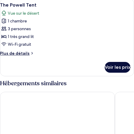
Afficher
Un hébergement sous tente comprenant
Tent
6
de
The Powell Tent
toutes
chambre
Vue sur le désert
The
les
Josey
1 chambre
photos
Wales
pour
3 personnes
Tent
ce
1 très grand lit
type
Wi-Fi gratuit
de
Plus
Plus de détails
chambre :
de
The
détails
Voir les prix
sur
Powell
le
Tent
type
Hébergements similaires
de
chambre
Parry Lodge
Comfort 
The
Powell
Tent