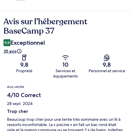
Avis sur l’hébergement
Avis
BaseCamp 37
Exceptionnel
9,8
35 avis
9,8
10
9,8
Propreté
Services et
Personnel et service
équipements
Avis
Avis vérifié
4/10 Correct
28 sept. 2024
Trop cher
Beaucoup trop cher pour une tente très sommaire avec un lit à
ressorts inconfortable. La « piscine » en fait un bac rond était
vide et la maison commune ou se trouvent 2 s de bains, toilettes