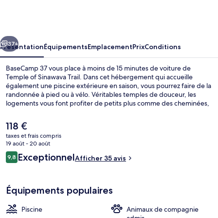
37
cédent
Suivant
37+
Présentation
Équipements
Emplacement
Prix
Conditions
BaseCamp 37 vous place à moins de 15 minutes de voiture de
Temple of Sinawava Trail. Dans cet hébergement qui accueille
également une piscine extérieure en saison, vous pourrez faire de la
randonnée à pied ou à vélo. Véritables temples de douceur, les
logements vous font profiter de petits plus comme des cheminées,
des lits avec matelas mémoire de forme et un pommeau de douche
à « effet pluie ».
Le
118 €
prix
taxes et frais compris
actuel
19 août - 20 août
The Josey Wales Tent | Vue sur le dése
est
Avis
Exceptionnel
9,8
Afficher 35 avis
de
9,8 sur 10
voyageurs
118 €.
Équipements populaires
Piscine
Animaux de compagnie