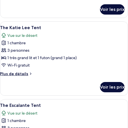
de
The
détails
Voir les prix
sur
Hayduke
le
Tent
type
Afficher
Un hébergement sous tente comprenant 
6
de
The Katie Lee Tent
toutes
chambre
Vue sur le désert
The
les
Hayduke
1 chambre
photos
Tent
pour
3 personnes
ce
1 très grand lit et 1 futon (grand 1 place)
type
Wi-Fi gratuit
de
Plus
Plus de détails
chambre :
de
The
détails
Voir les prix
sur
Katie
le
Lee
type
Afficher
Un hébergement sous tente comprenant 
Tent
5
de
The Escalante Tent
toutes
chambre
Vue sur le désert
The
les
Katie
1 chambre
photos
Lee