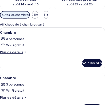
août 14 - août 16
août 21 - août 23
Filtres
Toutes les chambres
2 lits
1 lit
disponibles
pour
Affichage de 8 chambres sur 8
les
Afficher
Une pièce aménagée avec une tente, un
7
Chambre
chambres
toutes
3 personnes
les
Wi-Fi gratuit
photos
pour
Plus
Plus de détails
de
ce
détails
type
Voir les prix
sur
de
le
chambre :
type
Afficher
Une pièce aménagée avec une tente, un 
7
de
Chambre
Chambre
toutes
chambre
3 personnes
Chambre
les
Wi-Fi gratuit
photos
pour
Plus
Plus de détails
de
ce