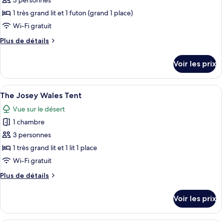
pour
3 personnes
Tent
ce
1 très grand lit et 1 futon (grand 1 place)
type
Wi-Fi gratuit
de
Plus
Plus de détails
chambre :
de
The
détails
Voir les prix
sur
Escalante
le
Tent
type
Afficher
Une pièce aménagée comme une tente, 
5
de
The Josey Wales Tent
toutes
chambre
Vue sur le désert
The
les
Escalante
1 chambre
photos
Tent
pour
3 personnes
ce
1 très grand lit et 1 lit 1 place
type
Wi-Fi gratuit
de
Plus
Plus de détails
chambre :
de
The
détails
Voir les prix
sur
Josey
le
Wales
type