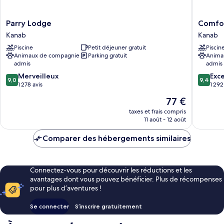
Parry
Comfort
Parry Lodge
Comfor
Lodge
Suites
Kanab
Kanab
Kanab
Kanab
Piscine
Petit déjeuner gratuit
Piscin
National
Animaux de compagnie
Parking gratuit
Anima
Park
admis
admis
Area
9.0
9.4
Merveilleux
Kanab
Exc
9,0
9,4
sur
sur
1 278 avis
1 292
10,
10,
Le
77 €
Merveilleux,
Exceptio
nouveau
1 278 avis
1 292 avi
taxes et frais compris
prix
11 août - 12 août
est
de
Comparer des hébergements similaires
77 €
Connectez-vous pour découvrir les réductions et les
avantages dont vous pouvez bénéficier. Plus de récompenses
pour plus d’aventures !
Se connecter
S’inscrire gratuitement