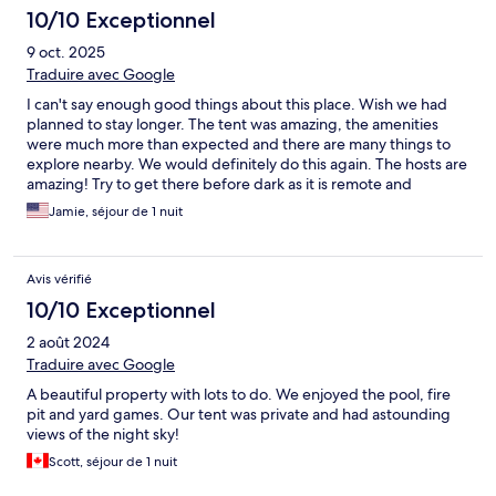
10/10 Exceptionnel
9 oct. 2025
Traduire avec Google
I can't say enough good things about this place. Wish we had
planned to stay longer. The tent was amazing, the amenities
were much more than expected and there are many things to
explore nearby. We would definitely do this again. The hosts are
amazing! Try to get there before dark as it is remote and
daylight makes it easier to navigate on your first time in.
Jamie, séjour de 1 nuit
Avis vérifié
10/10 Exceptionnel
2 août 2024
Traduire avec Google
A beautiful property with lots to do. We enjoyed the pool, fire
pit and yard games. Our tent was private and had astounding
views of the night sky!
Scott, séjour de 1 nuit