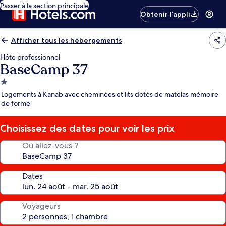
Passer à la section principale
Obtenir l’appli
Afficher tous les hébergements
Hôte professionnel
BaseCamp 37
Hébergement
1.0 étoile
Logements à Kanab avec cheminées et lits dotés de matelas mémoire
de forme
Choisissez des dates pour voir les prix
Où allez-vous ?
Dates
Voyageurs