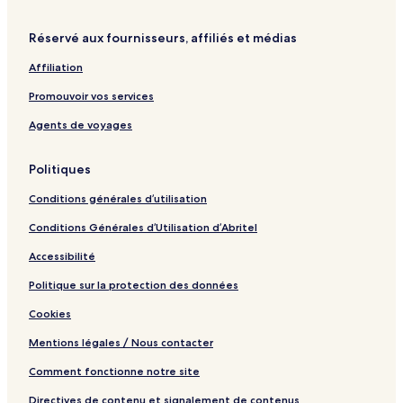
c
b
c
h
A
h
Réservé aux fournisseurs, affiliés et médias
l
l
Affiliation
i
n
Promouvoir vos services
c
l
Agents de voyages
u
s
Politiques
i
v
Conditions générales d’utilisation
e
M
Conditions Générales d’Utilisation d’Abritel
a
r
Accessibilité
r
a
Politique sur la protection des données
k
Cookies
e
c
Mentions légales / Nous contacter
h
Comment fonctionne notre site
Directives de contenu et signalement de contenus