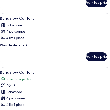
de
Voir les prix
sur
chambre :
le
Bungalow
type
Afficher
Bungalow Confort | Coffres-forts dans
2
Confort
de
Bungalow Confort
toutes
chambre
1 chambre
Bungalow
les
Confort
4 personnes
photos
pour
4 lits 1 place
ce
Plus
Plus de détails
type
de
détails
de
Voir les prix
sur
chambre :
le
Bungalow
type
Afficher
Coffres-forts dans les chambres, fer e
5
Confort
de
Bungalow Confort
toutes
chambre
Vue sur le jardin
Bungalow
les
Confort
40 m²
photos
pour
1 chambre
ce
4 personnes
type
4 lits 1 place
de