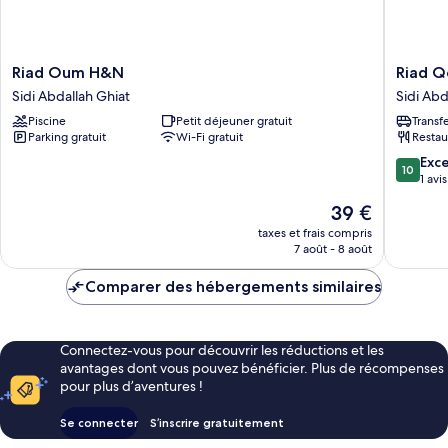
Riad
Riad
Riad Oum H&N
Riad 
Oum
Qodwa
Sidi Abdallah Ghiat
Sidi Abd
H&N
Sidi
Piscine
Petit déjeuner gratuit
Transf
Sidi
Abdalla
Parking gratuit
Wi-Fi gratuit
Restau
Abdallah
Ghiat
Ghiat
10.0
Exc
10
sur
1 avis
10,
Le
39 €
Exceptio
nouveau
1 avis
taxes et frais compris
prix
7 août - 8 août
est
de
Comparer des hébergements similaires
39 €
Connectez-vous pour découvrir les réductions et les
avantages dont vous pouvez bénéficier. Plus de récompenses
pour plus d’aventures !
Se connecter
S’inscrire gratuitement