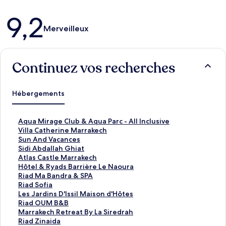
Avis
9,2
Merveilleux
Continuez vos recherches
Hébergements
L
Aqua Mirage Club & Aqua Parc - All Inclusive
i
L
Villa Catherine Marrakech
e
i
L
Sun And Vacances
n
e
i
L
Sidi Abdallah Ghiat
o
n
e
i
L
Atlas Castle Marrakech
u
o
n
e
i
L
Hôtel & Ryads Barrière Le Naoura
v
u
o
n
e
i
L
Riad Ma Bandra & SPA
r
v
u
o
n
e
i
L
Riad Sofia
a
r
v
u
o
n
e
i
L
Les Jardins D'Issil Maison d'Hôtes
n
a
r
v
u
o
n
e
i
L
Riad OUM B&B
t
n
a
r
v
u
o
n
e
i
L
Marrakech Retreat By La Siredrah
l
t
n
a
r
v
u
o
n
e
i
L
Riad Zinaida