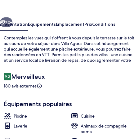
cédent
Suivant
72+
Présentation
Équipements
Emplacement
Prix
Conditions
Contemplez les vues qui s'offrent à vous depuis la terrasse sur le toit
au cours de votre séjour dans Villa Agora. Dans cet hébergement
qui accueille également une piscine extérieure, vous pourrez faire
des randonnées en VTT. Parmi les petits plus des villas : une cuisine
et un service local de livraison de repas, de quoi agrémenter votre
séjour.
Avis
Merveilleux
9,2
9,2 sur 10
voyageurs
180 avis externes
Extérieur
Équipements populaires
Piscine
Cuisine
Laverie
Animaux de compagnie
admis