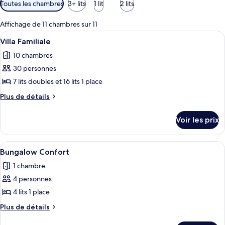
Filtres
Toutes les chambres
3+ lits
1 lit
2 lits
disponibles
pour
Affichage de 11 chambres sur 11
les
Afficher
Villa Familiale | Coffres-forts dans les
16
Villa Familiale
chambres
toutes
10 chambres
les
30 personnes
photos
pour
7 lits doubles et 16 lits 1 place
ce
Plus
Plus de détails
type
de
détails
de
Voir les prix
sur
chambre :
le
Villa
type
Afficher
Bungalow Confort | Coffres-forts dans
5
Familiale
de
Bungalow Confort
toutes
chambre
1 chambre
Villa
les
Familiale
4 personnes
photos
pour
4 lits 1 place
ce
Plus
Plus de détails
type
de
détails