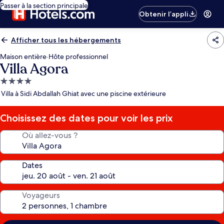
Passer à la section principale
Obtenir l’appli
Afficher tous les hébergements
Maison entière
·
Hôte professionnel
Villa Agora
Hébergement
4.0 étoiles
Villa à Sidi Abdallah Ghiat avec une piscine extérieure
Choisissez des dates pour voir les prix
Où allez-vous ?
Dates
Voyageurs