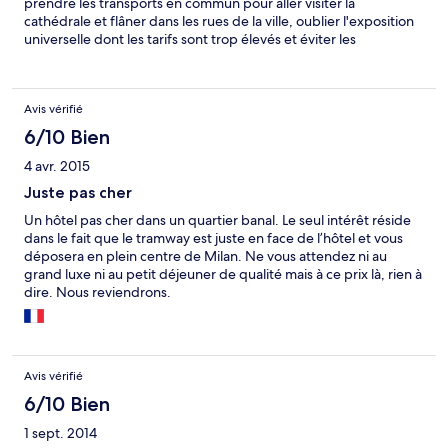
prendre les transports en commun pour aller visiter la
cathédrale et flâner dans les rues de la ville, oublier l'exposition
universelle dont les tarifs sont trop élevés et éviter les
restaurants aux abords de la cathédrale qui abusent dans leurs
prix s'éloigner et leurs préférer des petits restos tranquilles
Avis vérifié
6/10 Bien
4 avr. 2015
Juste pas cher
Un hôtel pas cher dans un quartier banal. Le seul intérêt réside
dans le fait que le tramway est juste en face de l’hôtel et vous
déposera en plein centre de Milan. Ne vous attendez ni au
grand luxe ni au petit déjeuner de qualité mais à ce prix là, rien à
dire. Nous reviendrons.
Avis vérifié
6/10 Bien
1 sept. 2014