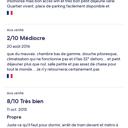
insonorisé mais bon accès wifi et très bon petit déjeuné varié.
Quartier vivant, place de parking facilement disponible et
proche du centre ville, du dôme de Milan et du centre
commercial. Malgré les défauts de la chambre bon rapport
qualité prix mais seulement pour un ou deux jours.
Avis vérifié
2/10 Médiocre
20 août 2016
que du mauvais. chambre bas de gamme, douche pitoresque,
climatisation qui ne fonctionne pas et il fais 32° dehors... et petit
déjeuner plus que nul, salle petite et pas assez de chaise pour
tout le monde... Je n'y retournerai certainement pas
Avis vérifié
8/10 Très bien
11 oct. 2015
Propre
Juste ce qu'il faut pour dormir, arrêt de tram devant et métro à