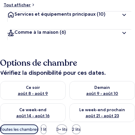
Tout afficher
Services et équipements principaux
(10)
Comme à la maison
(6)
Options de chambre
Vérifiez la disponibilité pour ces dates.
Vérifier la disponibilité pour ce soir août 8 - août 9
Vérifier la disponibilité pour 
Ce soir
Demain
août 8 - août 9
août 9 - août 10
Vérifier la disponibilité pour ce week-end août 14 - août 16
Vérifier la disponibilité pour
Ce week-end
Le week-end prochain
août 14 - août 16
août 21 - août 23
Filtres
Toutes les chambres
1 lit
3+ lits
2 lits
disponibles