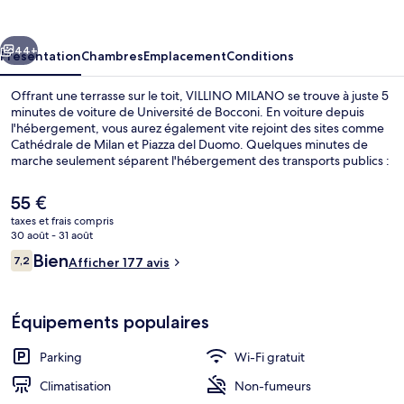
cédent
Suivant
44+
Présentation
Chambres
Emplacement
Conditions
Offrant une terrasse sur le toit, VILLINO MILANO se trouve à juste 5
minutes de voiture de Université de Bocconi. En voiture depuis
l'hébergement, vous aurez également vite rejoint des sites comme
Cathédrale de Milan et Piazza del Duomo. Quelques minutes de
marche seulement séparent l'hébergement des transports publics :
Arrêt de tram Via Ripamonti - Via Barletta est accessible en
quelques foulées et Arrêt de tram Via Ripamonti - Via Rutilia se situe
Le
55 €
à 3 min à pied.
prix
taxes et frais compris
actuel
30 août - 31 août
Chambre Standard, 2 lits une place, sa
est
Avis
Bien
7,2
Afficher 177 avis
de
7,2 sur 10
voyageurs
55 €.
Équipements populaires
Parking
Wi-Fi gratuit
Climatisation
Non-fumeurs