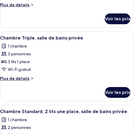
privée
type
Plus
Plus de détails
de
de
chambre :
détails
Voir les prix
sur
Chambre
le
Double,
type
Afficher
Une chambre d’hôtel équipée d’une douc
salle
10
de
Chambre Triple, salle de bains privée
toutes
chambre
de
1 chambre
Chambre
les
bains
Double,
3 personnes
photos
privée
salle
pour
3 lits 1 place
de
ce
bains
Wi-Fi gratuit
privée
type
Plus
Plus de détails
de
de
chambre :
détails
Voir les prix
sur
Chambre
le
Triple,
type
Afficher
Une chambre d’hôtel avec deux lits, un
salle
8
de
Chambre Standard, 2 lits une place, salle de bains privée
toutes
chambre
de
1 chambre
Chambre
les
bains
Triple,
2 personnes
photos
privée
salle