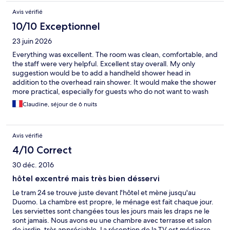
Avis vérifié
10/10 Exceptionnel
23 juin 2026
Everything was excellent. The room was clean, comfortable, and
the staff were very helpful. Excellent stay overall. My only
suggestion would be to add a handheld shower head in
addition to the overhead rain shower. It would make the shower
more practical, especially for guests who do not want to wash
their hair every time. Other than that, everything was great.
Claudine, séjour de 6 nuits
Avis vérifié
4/10 Correct
30 déc. 2016
hôtel excentré mais très bien désservi
Le tram 24 se trouve juste devant l'hôtel et mène jusqu'au
Duomo. La chambre est propre, le ménage est fait chaque jour.
Les serviettes sont changées tous les jours mais les draps ne le
sont jamais. Nous avons eu une chambre avec terrasse et salon
de jardin, très appréciable. La réception de la TV est médiocre.