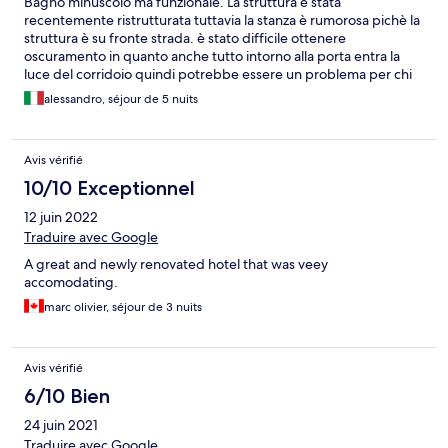
Bagno minuscolo ma funzionale. La struttura è stata
recentemente ristrutturata tuttavia la stanza è rumorosa pichè la
struttura è su fronte strada. è stato difficile ottenere
oscuramento in quanto anche tutto intorno alla porta entra la
luce del corridoio quindi potrebbe essere un problema per chi
riesce a dormire solo al buio
alessandro, séjour de 5 nuits
Avis vérifié
10/10 Exceptionnel
12 juin 2022
Traduire avec Google
A great and newly renovated hotel that was veey
accomodating.
marc olivier, séjour de 3 nuits
Avis vérifié
6/10 Bien
24 juin 2021
Traduire avec Google