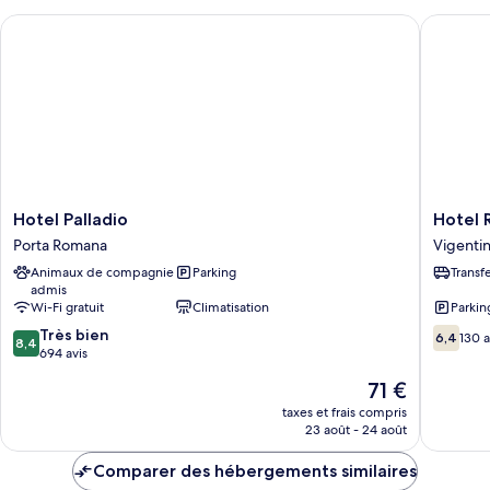
chambre
Hotel Palladio
Hotel Re
Chambre
Simple
Standard
Hotel
Hotel
Hotel Palladio
Hotel 
Palladio
Rex
Porta Romana
Vigenti
Porta
Milano
Animaux de compagnie
Parking
Transf
Romana
Vigenti
admis
Wi-Fi gratuit
Climatisation
Parkin
8.4
6.4
Très bien
6,4
130 a
8,4
sur
sur
694 avis
10,
10,
Le
71 €
Très
130 avis
nouveau
bien,
taxes et frais compris
prix
23 août - 24 août
694 avis
est
de
Comparer des hébergements similaires
71 €