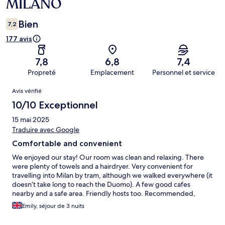
MILANO
Bien
7,2
177 avis
7,8
6,8
7,4
Propreté
Emplacement
Personnel et service
Avis
Avis vérifié
10/10 Exceptionnel
15 mai 2025
Traduire avec Google
Comfortable and convenient
We enjoyed our stay! Our room was clean and relaxing. There
were plenty of towels and a hairdryer. Very convenient for
travelling into Milan by tram, although we walked everywhere (it
doesn’t take long to reach the Duomo). A few good cafes
nearby and a safe area. Friendly hosts too. Recommended,
would stay again. Grazie!
Emily, séjour de 3 nuits