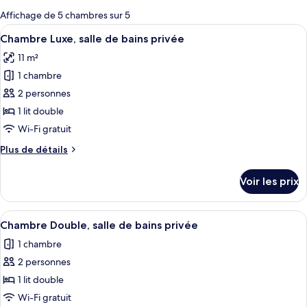
pour
Affichage de 5 chambres sur 5
les
Afficher
Une chambre d’hôtel avec un lit, des l
9
Chambre Luxe, salle de bains privée
chambres
toutes
11 m²
les
1 chambre
photos
pour
2 personnes
ce
1 lit double
type
Wi-Fi gratuit
de
Plus
Plus de détails
chambre :
de
Chambre
détails
Voir les prix
sur
Luxe,
le
salle
type
Afficher
Une chambre d’hôtel comprenant un lit
de
9
de
Chambre Double, salle de bains privée
toutes
bains
chambre
1 chambre
Chambre
les
privée
Luxe,
2 personnes
photos
salle
pour
1 lit double
de
ce
bains
Wi-Fi gratuit