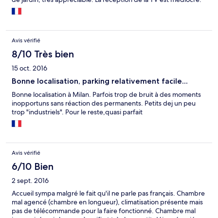
Grand lit: 2 lits de 90. Le personnel est aimable dans la globalité.
Le service petit-déjeuner est médiocre: seulement quelques
tranches de jambon et de fromage pour la partie salée qui ne
sont pas réapprovisionnées régulièrement. Pour la partie
Avis vérifié
sucrée, les produits viennent du supermarché proche( LIDL) et
pas de très bonne qualité. Il faut demander si on veut boire un
8/10 Très bien
autre café ou cappuccino. Un homme du personnel a qui nous
15 oct. 2016
avons eu à faire deux matins se trouvait au téléphone sans nous
prêter attention, aucun sourire, on avait l'impression de le
Bonne localisation, parking relativement facile...
déranger.
Bonne localisation à Milan. Parfois trop de bruit à des moments
inopportuns sans réaction des permanents. Petits dej un peu
trop "industriels". Pour le reste,quasi parfait
Avis vérifié
6/10 Bien
2 sept. 2016
Accueil sympa malgré le fait qu'il ne parle pas français. Chambre
mal agencé (chambre en longueur), climatisation présente mais
pas de télécommande pour la faire fonctionné. Chambre mal