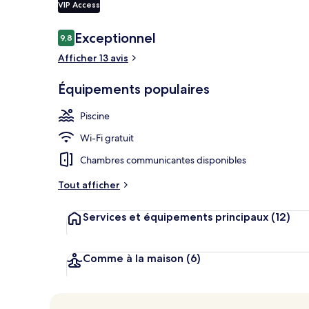
VIP Access
Avis
Exceptionnel
9,8
9,8 sur 10
voyageurs
Piscine
Afficher 13 avis
Équipements populaires
Piscine
Wi-Fi gratuit
Chambres communicantes disponibles
Tout afficher
Services et équipements principaux
(12)
Comme à la maison
(6)