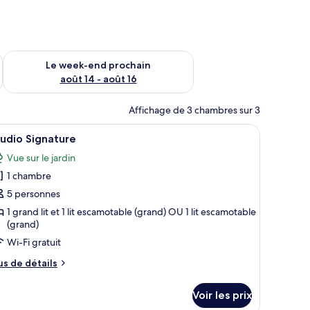
-end août 7 - août 9
Vérifier la disponibilité pour le week-end prochain août 14 - a
Le week-end prochain
août 14 - août 16
Affichage de 3 chambres sur 3
rateur et un placard avec une porte coulissante.
 des lampes de chevet, une table de chevet en bois, un petit réfrigérateur e
fficher
Une cuisine moderne avec des meubles en bois,
10
udio Signature
outes
Vue sur le jardin
s
1 chambre
hotos
our
5 personnes
e
1 grand lit et 1 lit escamotable (grand) OU 1 lit escamotable
(grand)
ype
e
Wi-Fi gratuit
hambre :
us
us de détails
tudio
e
tails
ignature
Voir les prix
r