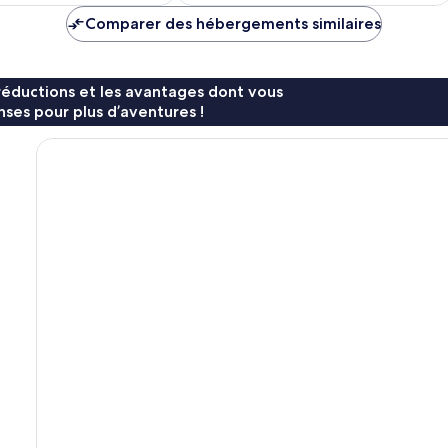
de
de
Comparer des hébergements similaires
168 €
96 €
réductions et les avantages dont vous
ses pour plus d’aventures !