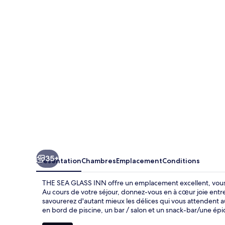
SEA
GLASS
INN
35+
Présentation
Chambres
Emplacement
Conditions
THE SEA GLASS INN offre un emplacement excellent, vous 
Au cours de votre séjour, donnez-vous en à cœur joie entr
savourerez d'autant mieux les délices qui vous attendent a
en bord de piscine, un bar / salon et un snack-bar/une épic