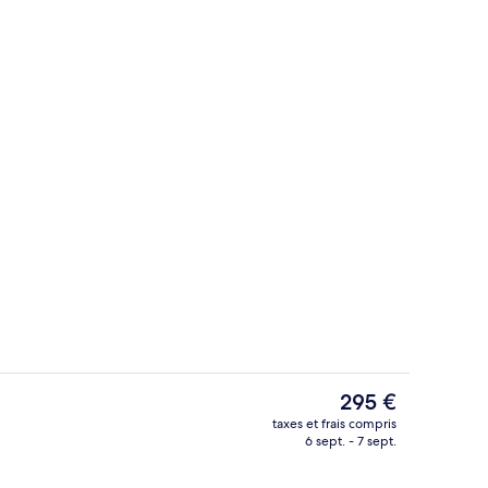
Studio Signature | Draps en coton égyp
Le
295 €
prix
taxes et frais compris
actuel
6 sept. - 7 sept.
Chambre Simple Deluxe | Draps en coto
est
de