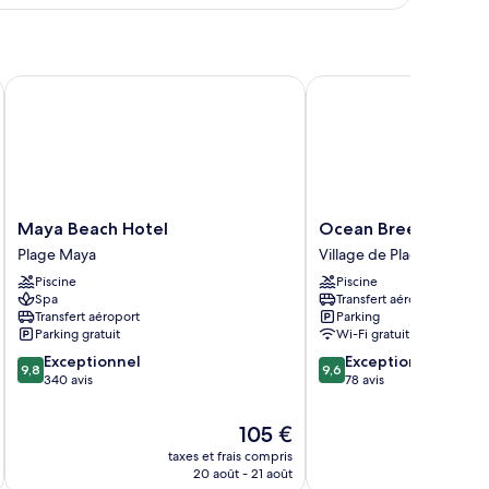
pe
e
hambre
udio
Maya Beach Hotel
Ocean Breeze
gnature
Maya
Ocean
Maya Beach Hotel
Ocean Breeze
Beach
Breeze
Plage Maya
Village de Placencia
Hotel
Village
Piscine
Piscine
Plage
de
Spa
Transfert aéroport
Maya
Placencia
Transfert aéroport
Parking
Parking gratuit
Wi-Fi gratuit
9.8
9.6
Exceptionnel
Exceptionnel
9,8
9,6
sur
sur
340 avis
78 avis
10,
10,
Exceptionnel,
Exceptionnel,
Le
105 €
340 avis
78 avis
u
nouveau
taxes et frais compris
tax
prix
20 août - 21 août
est