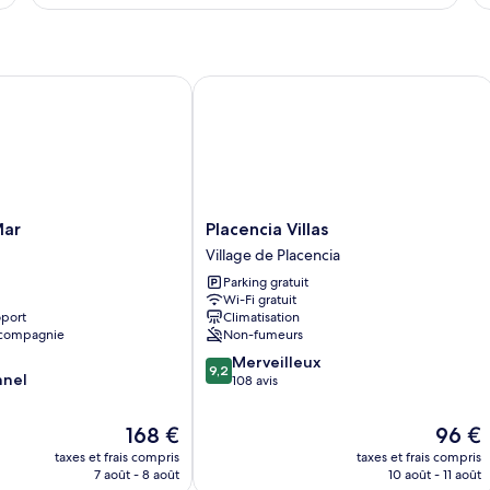
type
le
de
ty
chambre
d
Chambre
c
Simple
St
r
Placencia Villas
Deluxe
Si
Placencia
Mar
Placencia Villas
Villas
Village de Placencia
Village
Parking gratuit
de
Wi-Fi gratuit
Placencia
oport
Climatisation
 compagnie
Non-fumeurs
9.2
Merveilleux
9,2
nnel
sur
108 avis
10,
Merveilleux,
Le
Le
168 €
96 €
108 avis
nouveau
nouvea
taxes et frais compris
taxes et frais compris
prix
prix
7 août - 8 août
10 août - 11 août
est
est