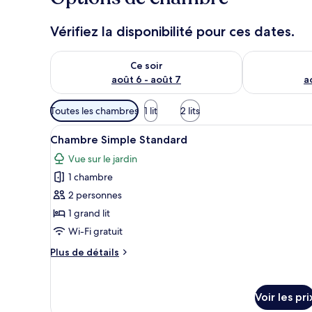
Vérifiez la disponibilité pour ces dates.
Vérifier la disponibilité pour ce soir août 6 - août 7
Vérifier la di
Ce soir
août 6 - août 7
a
Filtres
Toutes les chambres
1 lit
2 lits
disponibles
Afficher
Une chambre d’hôtel comprenant
pour
5
Chambre Simple Standard
toutes
les
Vue sur le jardin
les
chambres
1 chambre
photos
pour
2 personnes
ce
1 grand lit
type
Wi-Fi gratuit
de
Plus
Plus de détails
chambre :
de
Chambre
détails
sur
Simple
Voir les pri
le
Standard