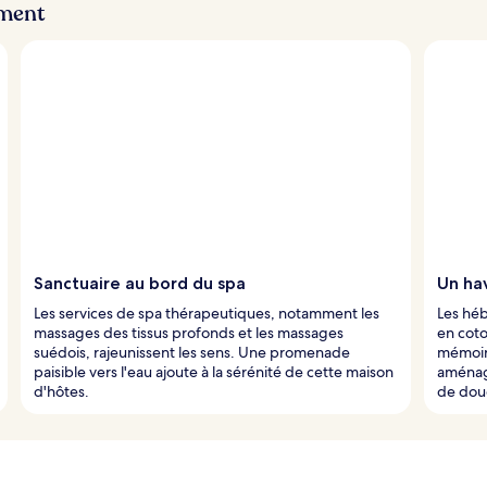
ement
Sanctuaire au bord du spa
Un ha
Les services de spa thérapeutiques, notamment les
Les hé
massages des tissus profonds et les massages
en coto
suédois, rajeunissent les sens. Une promenade
mémoir
paisible vers l'eau ajoute à la sérénité de cette maison
aménag
d'hôtes.
de dou