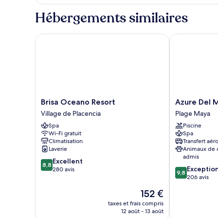
type
de
Hébergements similaires
chambre
Chambre
Simple
Brisa Oceano Resort
Azure Del Ma
Standard
Brisa
Azure
Brisa Oceano Resort
Azure Del 
Oceano
Del
Village de Placencia
Plage Maya
Resort
Mar
Spa
Piscine
Village
Plage
Wi-Fi gratuit
Spa
de
Maya
Climatisation
Transfert aér
Placencia
Laverie
Animaux de
admis
8.8
Excellent
8,8
9.8
Exceptio
sur
280 avis
9,8
sur
206 avis
10,
10,
Excellent,
Le
152 €
Exceptionnel,
280 avis
nouveau
206 avis
taxes et frais compris
prix
12 août - 13 août
est