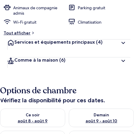
é
b
Animaux de compagnie
Parking gratuit
e
admis
r
Wi-Fi gratuit
Climatisation
g
e
Tout afficher
m
e
Services et équipements principaux
(4)
n
t
s
Comme à la maison
(6)
l
e
s
m
Options de chambre
i
e
Vérifiez la disponibilité pour ces dates.
u
x
Vérifier la disponibilité pour ce soir août 8 - août 9
Vérifier la disponibilité pour 
Ce soir
Demain
n
août 8 - août 9
août 9 - août 10
o
t
Vérifier la disponibilité pour ce week-end août 14 - août 16
Vérifier la disponibilité pour