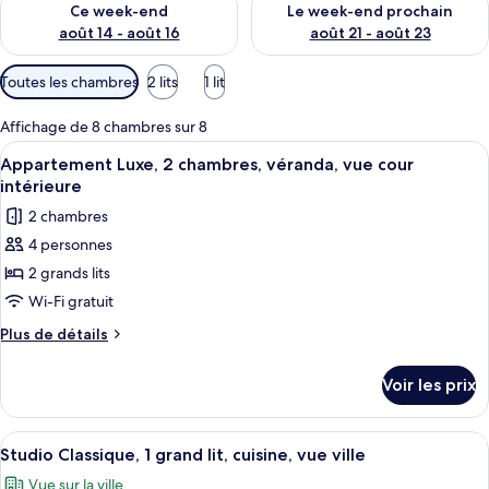
é
Ce week-end
Le week-end prochain
s
août 14 - août 16
août 21 - août 23
p
Filtres
Toutes les chambres
2 lits
1 lit
a
disponibles
r
pour
Affichage de 8 chambres sur 8
les
l
Afficher
Une chambre à coucher avec un lit, un
14
e
Appartement Luxe, 2 chambres, véranda, vue cour
chambres
toutes
s
intérieure
les
2 chambres
v
photos
o
4 personnes
pour
y
2 grands lits
ce
a
type
g
Wi-Fi gratuit
e
de
Plus
Plus de détails
u
chambre :
de
r
détails
Appartement
s
Voir les prix
sur
Luxe,
le
2
type
Afficher
Une chambre à coucher avec un grand l
14
chambres,
de
Studio Classique, 1 grand lit, cuisine, vue ville
toutes
chambre
véranda,
Vue sur la ville