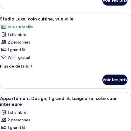
Voir les prix
sur
Traditionnelle,
le
1
type
Afficher
Une chambre à coucher avec un grand l
grand
9
de
Studio Luxe, coin cuisine, vue ville
toutes
lit,
chambre
Vue sur la ville
Maison
les
patio,
Traditionnelle,
1 chambre
photos
vue
1
pour
2 personnes
ville
grand
ce
lit,
1 grand lit
patio,
type
Wi-Fi gratuit
vue
de
ville
Plus
Plus de détails
chambre :
de
Studio
détails
Voir les prix
sur
Luxe,
le
coin
type
Afficher
Une chambre à coucher avec un lit, des
cuisine,
24
de
Appartement Design, 1 grand lit, baignoire, côté cour
toutes
vue
chambre
intérieure
Studio
les
ville
1 chambre
Luxe,
photos
coin
2 personnes
pour
cuisine,
1 grand lit
ce
vue