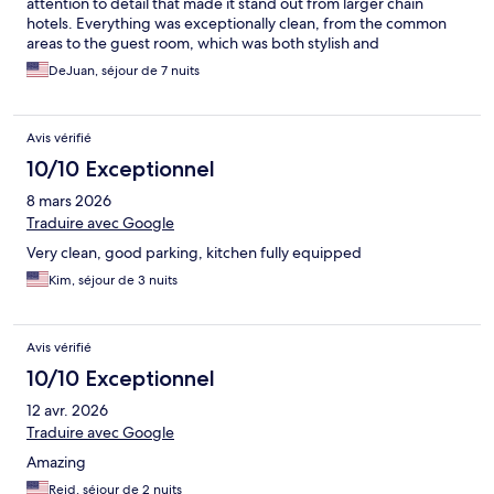
attention to detail that made it stand out from larger chain
hotels. Everything was exceptionally clean, from the common
areas to the guest room, which was both stylish and
comfortable. The atmosphere was warm, inviting, and felt more
DeJuan, séjour de 7 nuits
personal than a typical hotel experience. The staff was friendly
and attentive, helping make the stay even more enjoyable. If
you're looking for a clean, well-maintained hotel with character
Avis vérifié
and a boutique feel, I highly recommend staying here.
10/10 Exceptionnel
8 mars 2026
Traduire avec Google
Very clean, good parking, kitchen fully equipped
Kim, séjour de 3 nuits
Avis vérifié
10/10 Exceptionnel
12 avr. 2026
Traduire avec Google
Amazing
Reid, séjour de 2 nuits