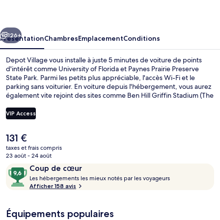
cédent
Suivant
126+
Présentation
Chambres
Emplacement
Conditions
Depot Village vous installe à juste 5 minutes de voiture de points
d'intérêt comme University of Florida et Paynes Prairie Preserve
State Park. Parmi les petits plus appréciable, l'accès Wi-Fi et le
parking sans voiturier. En voiture depuis l'hébergement, vous aurez
également vite rejoint des sites comme Ben Hill Griffin Stadium (The
Swamp) et Muséum d'Histoire Naturelle de Floride.
VIP Access
Le
131 €
Appartement Luxe, 2 chambres, véranda,
prix
taxes et frais compris
actuel
23 août - 24 août
est
Avis
9,6
Coup de cœur
de
voyageurs
L
sur
Les hébergements les mieux notés par les voyageurs
131 €.
e
Afficher 158 avis
10,
s
Coup
de
Équipements populaires
h
cœur