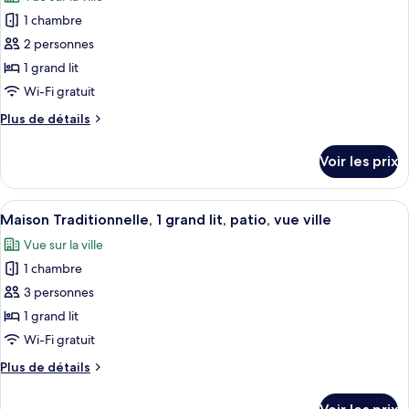
Appartement
les
vue
Luxe,
1 chambre
photos
cour
2
pour
2 personnes
chambres,
intérieure
ce
véranda,
1 grand lit
vue
type
Wi-Fi gratuit
cour
de
intérieure
Plus
Plus de détails
chambre :
de
Studio
détails
Voir les prix
sur
Classique,
le
1
type
Afficher
Un canapé d’angle en cuir marron avec 
grand
13
de
Maison Traditionnelle, 1 grand lit, patio, vue ville
toutes
lit,
chambre
Vue sur la ville
Studio
les
cuisine,
Classique,
1 chambre
photos
vue
1
pour
3 personnes
ville
grand
ce
lit,
1 grand lit
cuisine,
type
Wi-Fi gratuit
vue
de
ville
Plus
Plus de détails
chambre :
de
Maison
détails