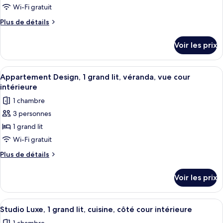
ville
type
Wi-Fi gratuit
de
Plus
Plus de détails
chambre :
de
détails
Appartement
Voir les prix
sur
Design,
le
1
type
Afficher
Une chambre avec un grand lit, un ven
21
grand
de
Appartement Design, 1 grand lit, véranda, vue cour
toutes
chambre
lit,
intérieure
Appartement
les
baignoire,
1 chambre
Design,
photos
côté
1
3 personnes
pour
grand
cour
1 grand lit
ce
lit,
intérieure
baignoire,
type
Wi-Fi gratuit
côté
de
Plus
Plus de détails
cour
chambre :
de
intérieure
détails
Appartement
Voir les prix
sur
Design,
le
1
type
Afficher
Studio Luxe, 1 grand lit, cuisine, côté c
11
grand
de
Studio Luxe, 1 grand lit, cuisine, côté cour intérieure
toutes
chambre
lit,