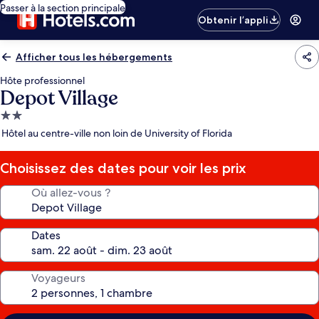
Passer à la section principale
Obtenir l’appli
Afficher tous les hébergements
Hôte professionnel
Depot Village
Hébergement
2.0 étoiles
Hôtel au centre-ville non loin de University of Florida
Choisissez des dates pour voir les prix
Où allez-vous ?
Dates
Voyageurs