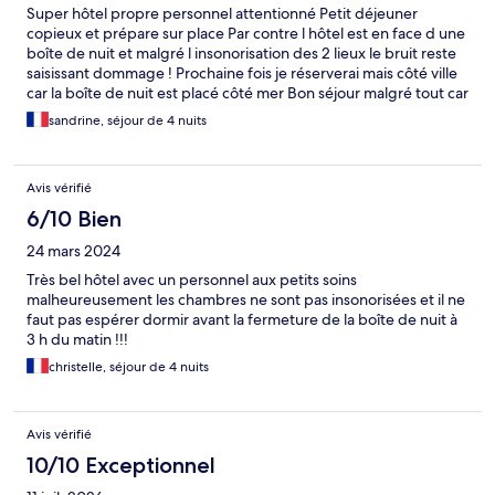
Super hôtel propre personnel attentionné Petit déjeuner
copieux et prépare sur place Par contre l hôtel est en face d une
boîte de nuit et malgré l insonorisation des 2 lieux le bruit reste
saisissant dommage ! Prochaine fois je réserverai mais côté ville
car la boîte de nuit est placé côté mer Bon séjour malgré tout car
c est vraiment un hôtel sympa
sandrine, séjour de 4 nuits
Avis vérifié
6/10 Bien
24 mars 2024
Très bel hôtel avec un personnel aux petits soins
malheureusement les chambres ne sont pas insonorisées et il ne
faut pas espérer dormir avant la fermeture de la boîte de nuit à
3 h du matin !!!
christelle, séjour de 4 nuits
Avis vérifié
10/10 Exceptionnel