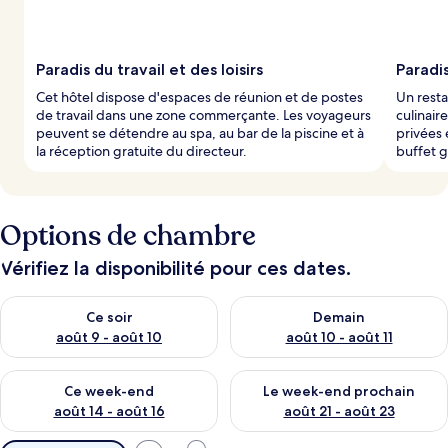
Paradis du travail et des loisirs
Paradis
Cet hôtel dispose d'espaces de réunion et de postes
Un resta
de travail dans une zone commerçante. Les voyageurs
culinair
peuvent se détendre au spa, au bar de la piscine et à
privées
la réception gratuite du directeur.
buffet g
Options de chambre
Vérifiez la disponibilité pour ces dates.
Vérifier la disponibilité pour ce soir août 9 - août 10
Vérifier la disponibilité pour 
Ce soir
Demain
août 9 - août 10
août 10 - août 11
Vérifier la disponibilité pour ce week-end août 14 - août 16
Vérifier la disponibilité pour
Ce week-end
Le week-end prochain
août 14 - août 16
août 21 - août 23