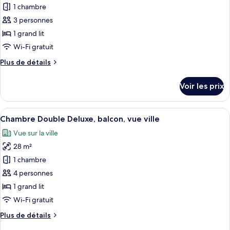
avec
pour
1 chambre
lits
ce
jumeaux,
3 personnes
balcon,
type
1 grand lit
vue
de
Wi-Fi gratuit
ville
chambre :
Plus
Plus de détails
Chambre
de
Double
détails
Voir les prix
Supérieure,
sur
le
balcon,
type
Afficher
Une chambre d’hôtel avec un grand lit, 
vue
12
de
Chambre Double Deluxe, balcon, vue ville
toutes
ville
chambre
Vue sur la ville
Chambre
les
Double
28 m²
photos
Supérieure,
pour
1 chambre
balcon,
ce
vue
4 personnes
ville
type
1 grand lit
de
Wi-Fi gratuit
chambre :
Plus
Plus de détails
Chambre
de