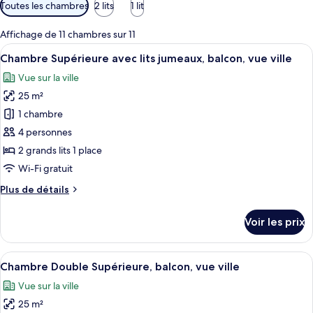
Filtres
Toutes les chambres
2 lits
1 lit
disponibles
pour
Affichage de 11 chambres sur 11
les
Afficher
Une chambre d’hôtel avec deux lits, u
9
Chambre Supérieure avec lits jumeaux, balcon, vue ville
chambres
toutes
Vue sur la ville
les
25 m²
photos
pour
1 chambre
ce
4 personnes
type
2 grands lits 1 place
de
Wi-Fi gratuit
chambre :
Plus
Plus de détails
Chambre
de
Supérieure
détails
Voir les prix
avec
sur
le
lits
type
Afficher
Une chambre d’hôtel avec un grand lit
jumeaux,
9
de
Chambre Double Supérieure, balcon, vue ville
toutes
balcon,
chambre
Vue sur la ville
Chambre
les
vue
Supérieure
25 m²
photos
ville