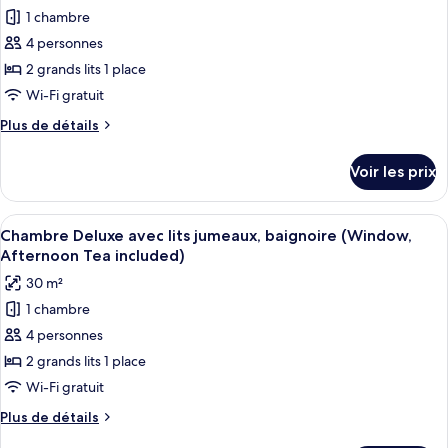
Luxe,
pour
1 chambre
Tea
balcon,
ce
vue
included)
4 personnes
mer
type
2 grands lits 1 place
(Bathtub
de
Wi-Fi gratuit
-
chambre :
Afternoon
Plus
Plus de détails
Chambre
Tea
de
included)
Deluxe
détails
Voir les prix
avec
sur
le
lits
type
Afficher
Une chambre d’hôtel avec deux lits, d
jumeaux,
12
de
Chambre Deluxe avec lits jumeaux, baignoire (Window,
toutes
balcon,
chambre
Afternoon Tea included)
Chambre
les
vue
30 m²
Deluxe
photos
ville
avec
1 chambre
pour
lits
4 personnes
ce
jumeaux,
balcon,
type
2 grands lits 1 place
vue
de
Wi-Fi gratuit
ville
chambre :
Plus
Plus de détails
Chambre
de