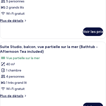
pour
5 personnes
Tea
Premier
ce
»,
2 grands lits
Included)
baignoire
type
Wi-Fi gratuit
(Window,
de
Afternoon
Plus
Plus de détails
chambre :
Tea
de
Chambre
Included)
détails
Voir les prix
sur
Familiale
le
(Executive
type
Afficher
Une chambre d’hôtel avec un grand lit,
-
12
de
Suite Studio, balcon, vue partielle sur la mer (Bathtub -
toutes
Afternoon
chambre
Afternoon Tea included)
Chambre
les
Tea
Vue partielle sur la mer
Familiale
photos
included)
(Executive
40 m²
pour
-
1 chambre
ce
Afternoon
Tea
type
4 personnes
included)
de
1 très grand lit
chambre :
Wi-Fi gratuit
Suite
Plus
Plus de détails
Studio,
de
balcon,
détails