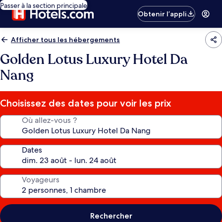
Passer à la section principale
Obtenir l’appli
Afficher tous les hébergements
Golden Lotus Luxury Hotel Da
Nang
Choisissez des dates pour voir les prix
Où allez-vous ?
Dates
Voyageurs
Rechercher