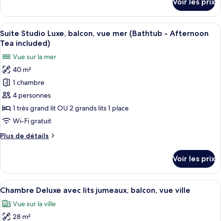
Voir les prix
sur
vue
le
partielle
type
Afficher
Une chambre d’hôtel avec un grand lit,
sur
10
de
Suite Studio Luxe, balcon, vue mer (Bathtub - Afternoon
toutes
la
chambre
Tea included)
Suite
les
mer
Vue sur la mer
Studio,
photos
(Bathtub
balcon,
40 m²
pour
-
vue
1 chambre
ce
partielle
Afternoon
sur
type
4 personnes
Tea
la
de
included)
1 très grand lit OU 2 grands lits 1 place
mer
chambre :
(Bathtub
Wi-Fi gratuit
Suite
-
Plus
Plus de détails
Afternoon
Studio
de
Tea
Luxe,
détails
included)
Voir les prix
sur
balcon,
le
vue
type
Afficher
Une chambre d’hôtel avec deux lits, 
mer
9
de
Chambre Deluxe avec lits jumeaux, balcon, vue ville
toutes
(Bathtub
chambre
Vue sur la ville
Suite
les
-
Studio
28 m²
photos
Afternoon