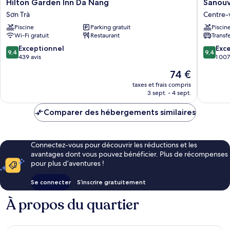
Hilton
Sanouva
Hilton Garden Inn Da Nang
Sanouv
Garden
Danang
Sơn Trà
Centre-
Inn
Hotel
Piscine
Parking gratuit
Piscin
Da
Centre-
Wi-Fi gratuit
Restaurant
Transf
Nang
ville
Sơn
de
9.4
9.4
Exceptionnel
Exc
9,4
9,4
Trà
Da
sur
sur
439 avis
1 007
Nang
10,
10,
Le
74 €
Exceptionnel,
Exceptio
nouveau
439 avis
1 007 avi
taxes et frais compris
prix
3 sept. - 4 sept.
est
de
Comparer des hébergements similaires
74 €
Connectez-vous pour découvrir les réductions et les
avantages dont vous pouvez bénéficier. Plus de récompenses
pour plus d’aventures !
Se connecter
S’inscrire gratuitement
À propos du quartier