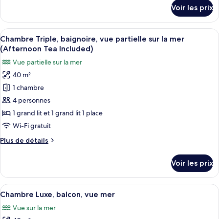
Deluxe
détails
Voir les prix
sur
avec
le
lits
type
Afficher
Une chambre d’hôtel avec un grand lit,
jumeaux,
11
de
Chambre Triple, baignoire, vue partielle sur la mer
toutes
chambre
baignoire
(Afternoon Tea Included)
Chambre
les
(Window,
Vue partielle sur la mer
Deluxe
photos
Afternoon
avec
40 m²
pour
Tea
lits
1 chambre
ce
jumeaux,
included)
baignoire
type
4 personnes
(Window,
de
1 grand lit et 1 grand lit 1 place
Afternoon
chambre :
Tea
Wi-Fi gratuit
Chambre
included)
Plus
Plus de détails
Triple,
de
baignoire,
détails
Voir les prix
sur
vue
le
partielle
type
Afficher
Un espace piscine avec des chaises lon
sur
13
de
Chambre Luxe, balcon, vue mer
toutes
la
chambre
Vue sur la mer
Chambre
les
mer
Triple,