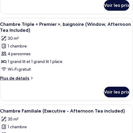
Double
détails
Voir les prix
Deluxe,
sur
le
balcon,
type
Afficher
Une chambre d’hôtel avec deux lits, un
vue
8
de
Chambre Triple « Premier », baignoire (Window, Afternoon
toutes
ville
chambre
Tea Included)
Chambre
les
30 m²
Double
photos
Deluxe,
1 chambre
pour
balcon,
4 personnes
ce
vue
ville
type
1 grand lit et 1 grand lit 1 place
de
Wi-Fi gratuit
chambre :
Plus
Plus de détails
Chambre
de
Triple
détails
Voir les prix
sur
«
le
Premier
type
Afficher
Une chambre d’hôtel avec deux lits, de
»,
7
de
Chambre Familiale (Executive - Afternoon Tea included)
toutes
chambre
baignoire
35 m²
Chambre
les
(Window,
Triple
1 chambre
photos
Afternoon
«