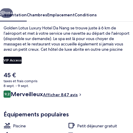
Hotel
cédent
Suivant
Da
105+
Présentation
Chambres
Emplacement
Conditions
Nang
Golden Lotus Luxury Hotel Da Nang se trouve juste à 6 km de
l’aéroport et met à votre service une navette au départ de l'aéroport
(disponible sur demande). Le spa est là pour vous choyer de
massages et le restaurant vous accueille également si jamais vous
avez un petit creux. Cet hôtel de luxe abrite en outre une piscine
extérieure, un bar en bord de piscine et une salle de fitness. Les
autres voyageurs ne disent que du bien en ce qui concerne le
VIP Access
personnel attentionné.
Le
45 €
Piscine extérieure, parasols de plage
prix
taxes et frais compris
actuel
8 sept. - 9 sept.
est
Avis
Merveilleux
9,2
Afficher 847 avis
de
9,2 sur 10
voyageurs
45 €.
Équipements populaires
Piscine
Petit déjeuner gratuit