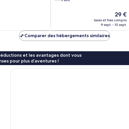
10,
Bien,
Le
29 €
9 avis
nouvea
taxes et frais compris
prix
9 sept. - 10 sept.
est
de
Comparer des hébergements similaires
29 €
réductions et les avantages dont vous
ses pour plus d’aventures !