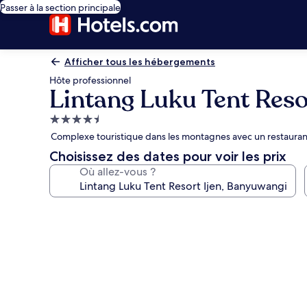
Passer à la section principale
Afficher tous les hébergements
Hôte professionnel
Lintang Luku Tent Reso
Hébergement
4.5 étoiles
Complexe touristique dans les montagnes avec un restaurant
Choisissez des dates pour voir les prix
Où allez-vous ?
Galerie
photos
de
l’hébergement
Lintang