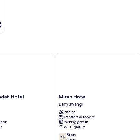
x
ah Hotel
Mirah Hotel
Mirah
ndah Hotel
Mirah Hotel
Hotel
Banyuwangi
Banyuwangi
Piscine
Transfert aéroport
oport
Parking gratuit
it
Wi-Fi gratuit
7.6
Bien
7,6
sur
9 avis