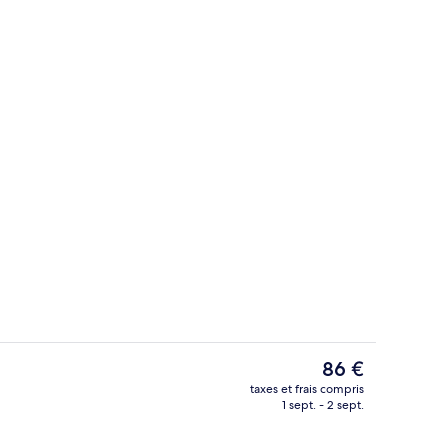
Jardin
hébergement
Le
86 €
prix
taxes et frais compris
actuel
1 sept. - 2 sept.
’hébergement
Hall
est
de