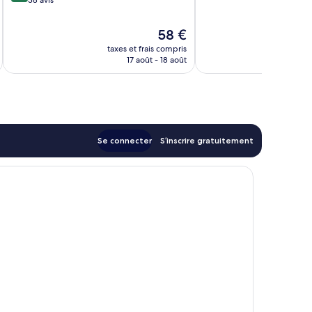
Merveilleux,
10,
2 avis
Merveilleux,
Le
58 €
38 avis
u
nouveau
taxes et frais compris
tax
prix
17 août - 18 août
est
de
58 €
Se connecter
S’inscrire gratuitement