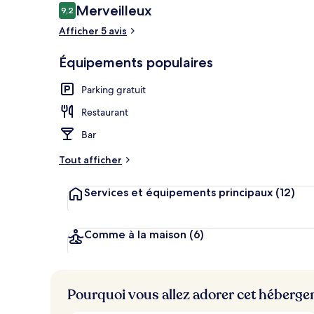
Avis
Merveilleux
9,2
9,2 sur 10
voyageurs
Afficher 5 avis
Coffres-forts
Équipements populaires
Parking gratuit
Restaurant
Bar
Tout afficher
Services et équipements principaux
(12)
Comme à la maison
(6)
Pourquoi vous allez adorer cet héberg