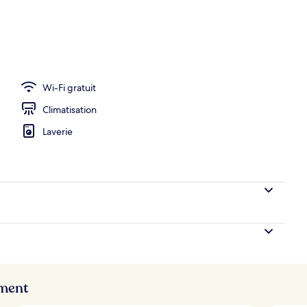
 dans les chambres, bureau, rideaux occultants
Wi-Fi gratuit
Climatisation
Laverie
ement