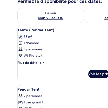
Vérifiez la disponibilité pour ces dates.
Vérifier la disponibilité pour ce soir août 9 - août 10
Vérifier la di
Ce soir
août 9 - août 10
ao
Afficher
Une chambre avec une grande fe
3
Tente (Pendar Tent)
toutes
38 m²
les
1 chambre
photos
pour
3 personnes
ce
Wi-Fi gratuit
type
Plus
Plus de détails
de
de
chambre :
détails
Voir les pri
sur
Tente
le
(Pendar
type
Afficher
Coffres-forts dans les chambre
Tent)
3
de
Pendar Tent
toutes
chambre
2 personnes
Tente
les
(Pendar
1 très grand lit
photos
Tent)