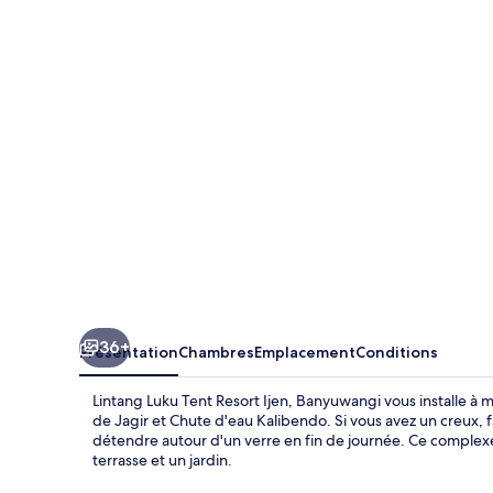
Luku
Tent
Resort
Ijen,
Banyuwangi
36+
Présentation
Chambres
Emplacement
Conditions
Lintang Luku Tent Resort Ijen, Banyuwangi vous installe à
de Jagir et Chute d'eau Kalibendo. Si vous avez un creux, f
détendre autour d'un verre en fin de journée. Ce complexe 
terrasse et un jardin.