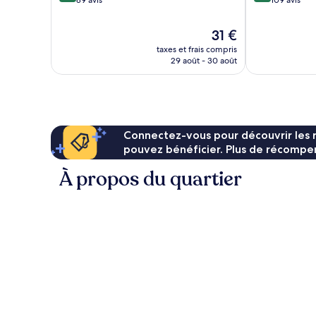
10,
10,
Excellent,
Excellent,
Le
31 €
89 avis
109 avis
nouveau
taxes et frais compris
prix
29 août - 30 août
est
de
31 €
Connectez-vous pour découvrir les 
pouvez bénéficier. Plus de récompen
À propos du quartier