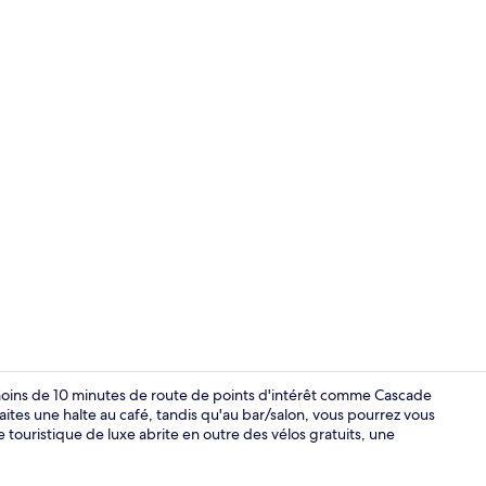
Vidéo de l’
 moins de 10 minutes de route de points d'intérêt comme Cascade
aites une halte au café, tandis qu'au bar/salon, vous pourrez vous
touristique de luxe abrite en outre des vélos gratuits, une
Façade de l