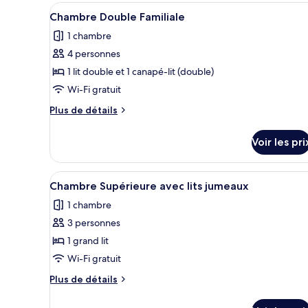
type
Afficher
Une chambre d’hôtel avec un g
7
de
Chambre Double Familiale
toutes
chambre
1 chambre
Chambre
les
Double
4 personnes
photos
Standard
pour
1 lit double et 1 canapé-lit (double)
ce
Wi-Fi gratuit
type
Plus
Plus de détails
de
de
chambre :
détails
Voir les pri
sur
Chambre
le
Double
type
Afficher
Une chambre d’hôtel moderne éq
Familiale
11
de
Chambre Supérieure avec lits jumeaux
toutes
chambre
1 chambre
Chambre
les
Double
3 personnes
photos
Familiale
pour
1 grand lit
ce
Wi-Fi gratuit
type
Plus
Plus de détails
de
de
chambre :
détails