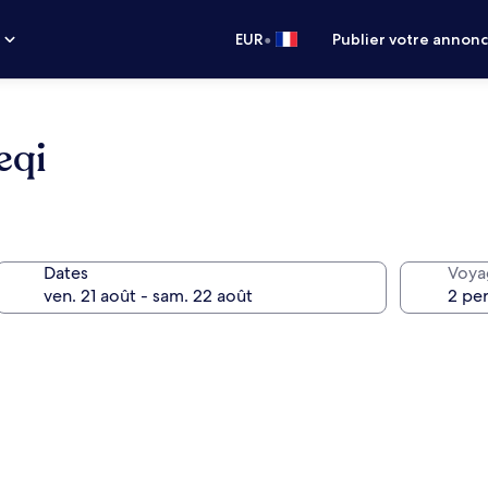
•
s
EUR
Publier votre annon
eqi
Dates
Voya