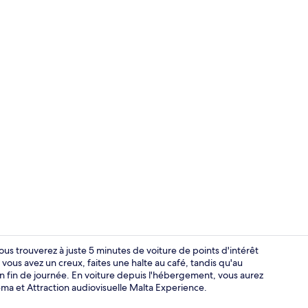
Chambre Doub
ous trouverez à juste 5 minutes de voiture de points d'intérêt
vous avez un creux, faites une halte au café, tandis qu'au
n fin de journée. En voiture depuis l'hébergement, vous aurez
Studio Panor
ma et Attraction audiovisuelle Malta Experience.