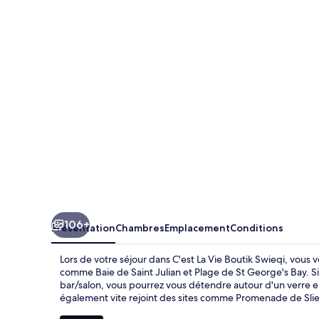
La
Vie
Boutik
Swieqi
106+
Présentation
Chambres
Emplacement
Conditions
Lors de votre séjour dans C'est La Vie Boutik Swieqi, vous v
comme Baie de Saint Julian et Plage de St George's Bay. Si 
bar/salon, vous pourrez vous détendre autour d'un verre e
également vite rejoint des sites comme Promenade de Slie