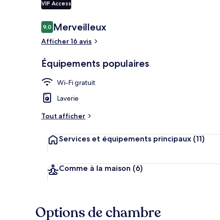
VIP Access
Avis
Merveilleux
9,0
9,0 sur 10
voyageurs
Réception
Afficher 16 avis
Équipements populaires
Wi-Fi gratuit
Laverie
Tout afficher
Services et équipements principaux
(11)
Comme à la maison
(6)
Options de chambre