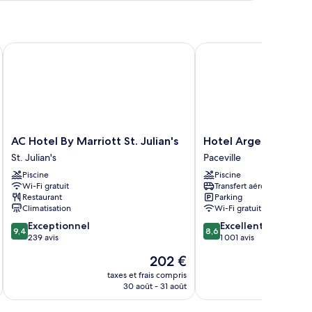
pe
e
hambre
hambre
AC Hotel By Marriott St. Julian's
Hotel Argento
AC
Hotel
AC Hotel By Marriott St. Julian's
Hotel Argento
Hotel
Argento
St. Julian's
Paceville
By
Paceville
Piscine
Piscine
Marriott
Wi-Fi gratuit
Transfert aéroport
St.
Restaurant
Parking
Julian's
Climatisation
Wi-Fi gratuit
St.
9.4
8.6
Exceptionnel
Excellent
Julian's
9,4
8,6
sur
sur
239 avis
1 001 avis
10,
10,
Le
202 €
Exceptionnel,
Excellent,
nouveau
239 avis
1 001 avis
taxes et frais compris
tax
prix
30 août - 31 août
est
de