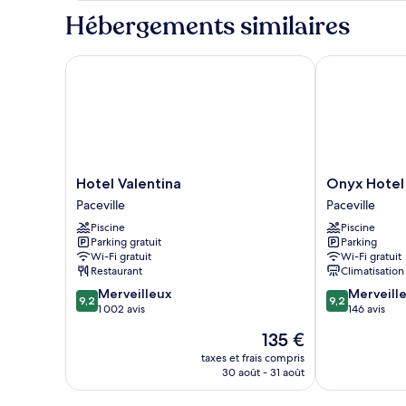
Hébergements similaires
Hotel Valentina
Onyx Hotel
Hotel
Onyx
Hotel Valentina
Onyx Hotel
Valentina
Hotel
Paceville
Paceville
Paceville
Paceville
Piscine
Piscine
Parking gratuit
Parking
Wi-Fi gratuit
Wi-Fi gratuit
Restaurant
Climatisation
9.2
9.2
Merveilleux
Merveill
9,2
9,2
sur
sur
1 002 avis
146 avis
10,
10,
Le
135 €
Merveilleux,
Merveilleux,
nouveau
1 002 avis
146 avis
taxes et frais compris
prix
30 août - 31 août
est
de