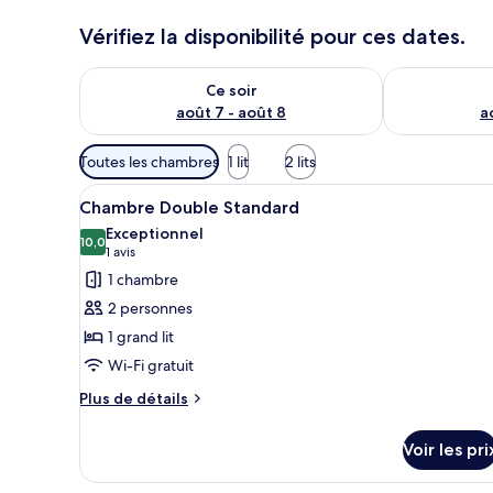
Vérifiez la disponibilité pour ces dates.
Vérifier la disponibilité pour ce soir août 7 - août 8
Vérifier la di
Ce soir
août 7 - août 8
a
Filtres
Toutes les chambres
1 lit
2 lits
disponibles
Afficher
Une chambre d’hôtel équipée d’u
pour
11
Chambre Double Standard
toutes
les
Exceptionnel
les
10,0
chambres
10,0 sur 10
(1 avis)
1 avis
photos
1 chambre
pour
2 personnes
ce
1 grand lit
type
Wi-Fi gratuit
de
chambre :
Plus
Plus de détails
de
Chambre
détails
Double
Voir les pri
sur
Standard
le