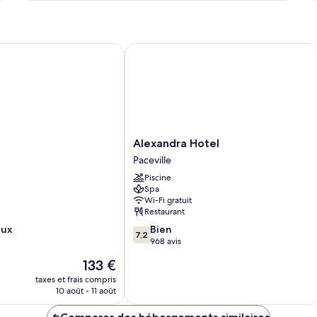
type
ty
de
d
chambre
c
Chambre
C
Alexandra Hotel
Alexandra
Alexandra Hotel
Hotel
Paceville
Paceville
Piscine
Spa
Wi-Fi gratuit
Restaurant
7.2
eux
Bien
7,2
sur
968 avis
10,
Le
133 €
Bien,
nouveau
968 avis
taxes et frais compris
prix
10 août - 11 août
est
de