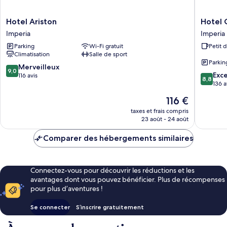
Hotel
Hotel
Hotel Ariston
Hotel 
Ariston
Corallo
Imperia
Imperia
Imperia
Imperia
Parking
Wi-Fi gratuit
Petit 
Climatisation
Salle de sport
Parkin
9.0
Merveilleux
9,0
8.8
Exce
sur
116 avis
8,8
sur
136 a
10,
10,
Merveilleux,
Le
116 €
Excellen
116 avis
nouveau
136 avis
taxes et frais compris
prix
23 août - 24 août
est
de
Comparer des hébergements similaires
116 €
Connectez-vous pour découvrir les réductions et les
avantages dont vous pouvez bénéficier. Plus de récompenses
pour plus d’aventures !
Se connecter
S’inscrire gratuitement