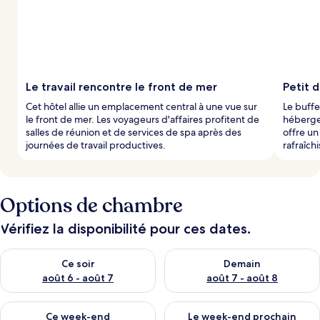
Le travail rencontre le front de mer
Petit 
Cet hôtel allie un emplacement central à une vue sur
Le buffe
le front de mer. Les voyageurs d'affaires profitent de
héberge
salles de réunion et de services de spa après des
offre un
journées de travail productives.
rafraîch
Options de chambre
Vérifiez la disponibilité pour ces dates.
Vérifier la disponibilité pour ce soir août 6 - août 7
Vérifier la disponibilité pour 
Ce soir
Demain
août 6 - août 7
août 7 - août 8
Vérifier la disponibilité pour ce week-end août 7 - août 9
Vérifier la disponibilité pour 
Ce week-end
Le week-end prochain