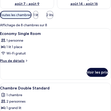
août 7 - août 9
août 14 - août 16
Filtres
Toutes les chambres
1 lit
2 lits
disponibles
pour
Affichage de 8 chambres sur 8
les
Afficher
Couette en duvet d'oie, minibar, coffr
5
Economy Single Room
chambres
toutes
1 personne
les
1 lit 1 place
photos
pour
Wi-Fi gratuit
ce
Plus
Plus de détails
type
de
détails
de
Voir les prix
sur
chambre :
le
Economy
type
Afficher
Une chambre d’hôtel avec un grand lit,
6
Single
de
Chambre Double Standard
toutes
chambre
Room
1 chambre
Economy
les
Single
2 personnes
photos
Room
pour
1 grand lit