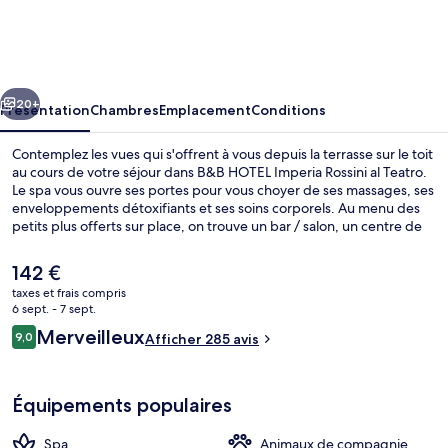
HOTEL
Imperia
Rossini
cédent
Suivant
al
20+
Présentation
Chambres
Emplacement
Conditions
Teatro
Contemplez les vues qui s'offrent à vous depuis la terrasse sur le toit
au cours de votre séjour dans B&B HOTEL Imperia Rossini al Teatro.
Le spa vous ouvre ses portes pour vous choyer de ses massages, ses
enveloppements détoxifiants et ses soins corporels. Au menu des
petits plus offerts sur place, on trouve un bar / salon, un centre de
remise en forme et une salle de fitness. Sympa non ? Les autres
voyageurs ne disent que du bien en ce qui concerne le personnel
Le
142 €
attentionné.
prix
taxes et frais compris
actuel
6 sept. - 7 sept.
Restauration
est
Avis
Merveilleux
9,0
Afficher 285 avis
de
9,0 sur 10
voyageurs
142 €.
Équipements populaires
Spa
Animaux de compagnie