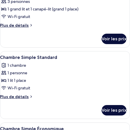
Double
3 personnes
photos
Supérieure
pour
1 grand lit et 1 canapé-lit (grand 1 place)
ce
Wi-Fi gratuit
type
Plus
Plus de détails
de
de
chambre :
détails
Voir les prix
sur
Suite
le
Studio
type
Afficher
Une chambre d’hôtel avec un lit, un b
Supérieure
4
de
Chambre Simple Standard
toutes
chambre
1 chambre
Suite
les
Studio
1 personne
photos
Supérieure
pour
1 lit 1 place
ce
Wi-Fi gratuit
type
Plus
Plus de détails
de
de
chambre :
détails
Voir les prix
sur
Chambre
le
Simple
type
Afficher
Une chambre d’hôtel avec un grand lit
Standard
4
de
Chambre Simple Économique