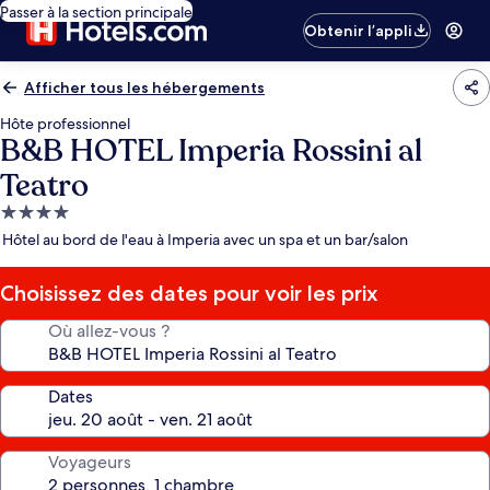
Passer à la section principale
Obtenir l’appli
Afficher tous les hébergements
Hôte professionnel
B&B HOTEL Imperia Rossini al
Teatro
Hébergement
4.0 étoiles
Hôtel au bord de l'eau à Imperia avec un spa et un bar/salon
Choisissez des dates pour voir les prix
Où allez-vous ?
Dates
Voyageurs