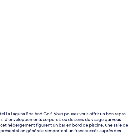
Vidéo de l’
otel La Laguna Spa And Golf. Vous pouvez vous offrir un bon repas
ds, d'enveloppements corporels ou de soins du visage qui vous
e cet hébergement figurent un bar en bord de piscine, une salle de
Petit déjeune
la présentation générale remportent un franc succès auprès des