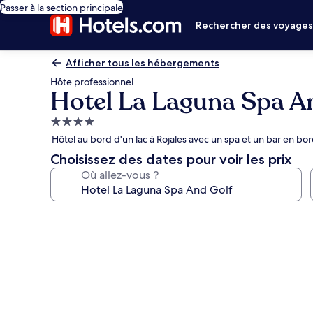
Passer à la section principale
Rechercher des voyage
Afficher tous les hébergements
Hôte professionnel
Hotel La Laguna Spa A
Hébergement
4.0 étoiles
Hôtel au bord d'un lac à Rojales avec un spa et un bar en bo
Choisissez des dates pour voir les prix
Où allez-vous ?
Galerie
photos
de
l’hébergement
Hotel