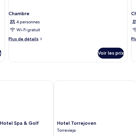
Chambre
C
4 personnes
Wi-Fi gratuit
Plus
Pl
Plus de détails
Pl
de
d
détails
dé
x
Voir les prix
sur
su
le
le
type
ty
de
d
chambre
c
Chambre
C
tel Spa & Golf
Hotel Torrejoven
Hotel
Hotel Spa & Golf
Hotel Torrejoven
Torrejoven
Torrevieja
Torrevieja