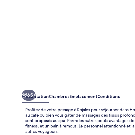
La
Laguna
Spa
And
Golf
65+
Présentation
Chambres
Emplacement
Conditions
Profitez de votre passage à Rojales pour séjourner dans H
au café ou bien vous gâter de massages des tissus profon
sont proposés au spa. Parmi les autres petits avantages d
fitness, et un bain à remous. Le personnel attentionné et 
autres voyageurs.