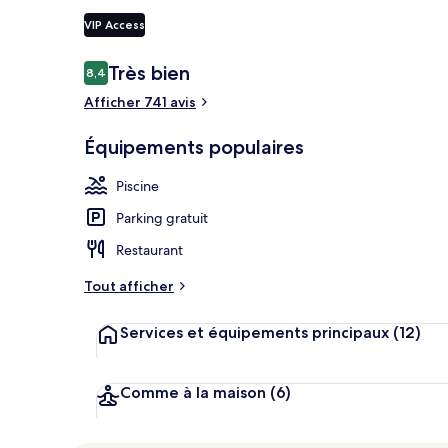
VIP Access
Avis
Très bien
8,4
8,4 sur 10
Extérieur
voyageurs
Afficher 741 avis
Équipements populaires
Piscine
Parking gratuit
Restaurant
Tout afficher
Services et équipements principaux
(12)
Comme à la maison
(6)