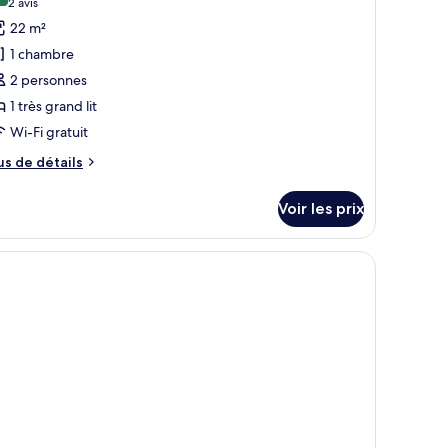
(2 avis)
2 avis
hotos
22 m²
our
1 chambre
e
2 personnes
ype
1 très grand lit
e
Wi-Fi gratuit
hambre :
hambre
us
us de détails
ouble
e
tails
upérieure
Voir les prix
r
pe
e
hambre
hambre
uble
périeure