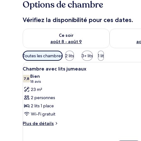
Options de chambre
Vérifiez la disponibilité pour ces dates.
Vérifier la disponibilité pour ce soir août 8 - août 9
Vérifier la di
Ce soir
août 8 - août 9
ao
Filtres
Toutes les chambres
2 lits
3+ lits
1 lit
disponibles
Afficher
Un lit double avec du linge de 
pour
5
Chambre avec lits jumeaux
toutes
les
Bien
les
7,8
chambres
7,8 sur 10
(18 avis)
18 avis
photos
23 m²
pour
2 personnes
ce
2 lits 1 place
type
Wi-Fi gratuit
de
chambre :
Plus
Plus de détails
de
Chambre
détails
avec
sur