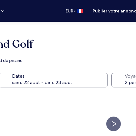
•
s
EUR
Publier votre annon
nd Golf
rd de piscine
Dates
Voya