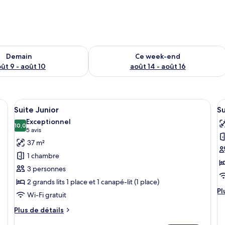
sponibilité pour demain août 9 - août 10
Vérifier la disponibilité pour ce week
Demain
Ce week-end
ût 9 - août 10
août 14 - août 16
lit blanc, deux tables de chevet avec des lampes, une armoire en bois et un 
Afficher
Un lit double avec une couvre-lit bleue
A
4
Suite Junior
Su
toutes
t
Exceptionnel
les
10,0
le
10,0 sur 10
(5 avis)
5 avis
photos
p
37 m²
pour
p
1 chambre
ce
c
3 personnes
type
t
2 grands lits 1 place et 1 canapé-lit (1 place)
de
d
Pl
Pl
Wi-Fi gratuit
chambre :
c
d
Suite
S
dé
Plus
Plus de détails
su
Junior
de
P