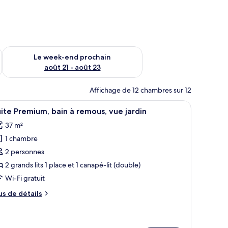
-end août 14 - août 16
Vérifier la disponibilité pour le week-end prochain août 21 - 
Le week-end prochain
août 21 - août 23
Affichage de 12 chambres sur 12
mur de couleur neutre.
, deux oreillers blancs à bordure noire, deux tables de chevet avec des lampes
fficher
Un salon moderne avec un canapé, des fauteuil
9
ite Premium, bain à remous, vue jardin
outes
37 m²
s
1 chambre
hotos
our
2 personnes
e
2 grands lits 1 place et 1 canapé-lit (double)
ype
Wi-Fi gratuit
e
us
us de détails
hambre :
e
uite
tails
r
remium,