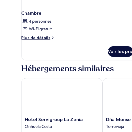
Chambre
4 personnes
Wi-Fi gratuit
Plus
Plus de détails
de
détails
Voir les pri
sur
le
type
Hébergements similaires
de
chambre
Chambre
Hotel Servigroup La Zenia
Dña Monse Ho
Hotel
Dña
Hotel Servigroup La Zenia
Dña Monse 
Servigroup
Monse
Orihuela Costa
Torrevieja
La
Hotel