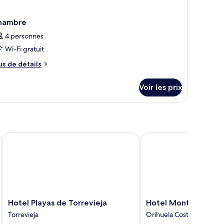
hambre
4 personnes
Wi-Fi gratuit
us
us de détails
e
tails
Voir les prix
r
pe
e
hambre
hambre
Hotel Playas de Torrevieja
Hotel Montepiedra
Hotel
Hotel
Hotel Playas de Torrevieja
Hotel Montepiedra
Playas
Montepiedra
Torrevieja
Orihuela Costa
de
Orihuela