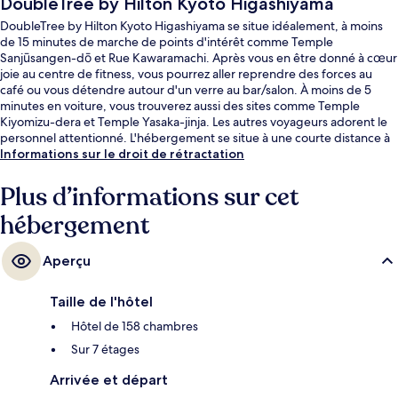
DoubleTree by Hilton Kyoto Higashiyama
DoubleTree by Hilton Kyoto Higashiyama se situe idéalement, à moins
de 15 minutes de marche de points d'intérêt comme Temple
Sanjūsangen-dō et Rue Kawaramachi. Après vous en être donné à cœur
joie au centre de fitness, vous pourrez aller reprendre des forces au
café ou vous détendre autour d'un verre au bar/salon. À moins de 5
minutes en voiture, vous trouverez aussi des sites comme Temple
Kiyomizu-dera et Temple Yasaka-jinja. Les autres voyageurs adorent le
personnel attentionné. L'hébergement se situe à une courte distance à
pied des transports publics. Station de métro Gojō se trouve à 11 min à
Informations sur le droit de rétractation
peine.
Plus d’informations sur cet
hébergement
Aperçu
Taille de l'hôtel
Hôtel de 158 chambres
Sur 7 étages
Arrivée et départ