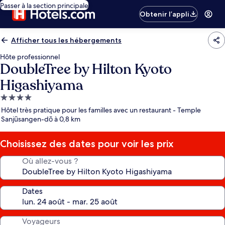
Passer à la section principale
Obtenir l’appli
Afficher tous les hébergements
Hôte professionnel
DoubleTree by Hilton Kyoto
Higashiyama
Hébergement
4.0 étoiles
Hôtel très pratique pour les familles avec un restaurant - Temple
Sanjūsangen-dō à 0,8 km
Choisissez des dates pour voir les prix
Où allez-vous ?
Dates
Voyageurs