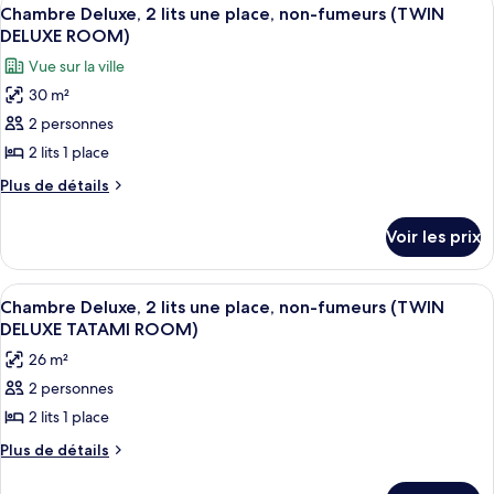
Afficher
7
de
lits
Chambre Deluxe, 2 lits une place, non-fumeurs (TWIN
toutes
chambre
DELUXE ROOM)
une
Chambre,
les
place,
Vue sur la ville
2
photos
non-
lits
30 m²
pour
une
fumeurs
2 personnes
ce
place,
(TWIN
non-
type
2 lits 1 place
GUEST
fumeurs
de
Plus
Plus de détails
(TWIN
ROOM)
chambre :
de
GUEST
détails
Chambre
ROOM)
Voir les prix
sur
Deluxe,
le
2
type
Afficher
Une chambre d’hôtel avec deux lits, un
7
lits
de
Chambre Deluxe, 2 lits une place, non-fumeurs (TWIN
toutes
chambre
une
DELUXE TATAMI ROOM)
Chambre
les
place,
26 m²
Deluxe,
photos
non-
2
2 personnes
pour
lits
fumeurs
2 lits 1 place
ce
une
(TWIN
place,
type
Plus
Plus de détails
DELUXE
non-
de
de
ROOM)
fumeurs
détails