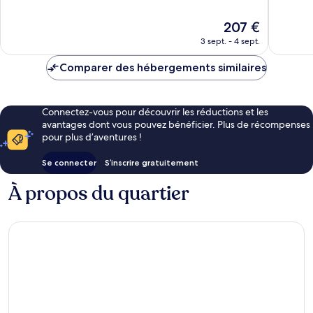
10,
10,
Exceptionnel,
Exceptio
Le
207 €
546 avis
2 067 av
nouveau
3 sept. - 4 sept.
prix
est
Comparer des hébergements similaires
de
207 €
Connectez-vous pour découvrir les réductions et les
avantages dont vous pouvez bénéficier. Plus de récompenses
pour plus d’aventures !
Se connecter
S’inscrire gratuitement
À propos du quartier