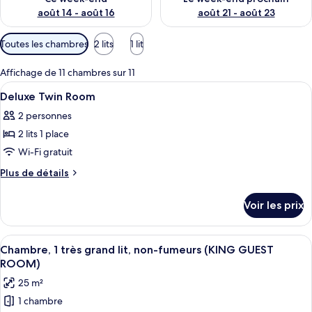
août 14 - août 16
août 21 - août 23
Filtres
Toutes les chambres
2 lits
1 lit
disponibles
pour
Affichage de 11 chambres sur 11
les
Afficher
Literie hypoallergénique, coffres-fort
4
Deluxe Twin Room
chambres
toutes
2 personnes
les
2 lits 1 place
photos
pour
Wi-Fi gratuit
ce
Plus
Plus de détails
type
de
détails
de
Voir les prix
sur
chambre :
le
Deluxe
type
Afficher
Une chambre d’hôtel moderne dotée d’un 
7
Twin
de
Chambre, 1 très grand lit, non-fumeurs (KING GUEST
toutes
chambre
Room
ROOM)
Deluxe
les
25 m²
Twin
photos
Room
1 chambre
pour