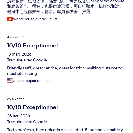
房間很新，也很乾淨，隔音很好。每天也提供nespresso capsule
和綠茶茶包，很好，也提供玻璃樽，可自行取水、梳打水和冰。
健身中心設備齊全，乾淨。職員很友善，推薦
Weng Hei, séjour de 7 nuits
Avis vérifié
10/10 Exceptionnel
18 mars 2026
Traduire avec Google
Friendly staff, great service, great location, walking distance to
most site seeing.
Anahid, séjour de 4 nuits
Avis vérifié
10/10 Exceptionnel
28 avr. 2026
Traduire avec Google
Todo perfecto, bien ubicada en la ciudad. El personal amable y