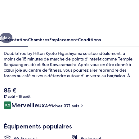
DoubleTree
by
Hilton
Kyoto
cédent
Suivant
Higashiyama
62+
Présentation
Chambres
Emplacement
Conditions
DoubleTree by Hilton Kyoto Higashiyama se situe idéalement, à
moins de 15 minutes de marche de points d'intérêt comme Temple
Sanjūsangen-dō et Rue Kawaramachi. Après vous en être donné à
cœur joie au centre de fitness, vous pourrez aller reprendre des
forces au café ou vous détendre autour d'un verre au bar/salon. À
moins de 5 minutes en voiture, vous trouverez aussi des sites
comme Temple Kiyomizu-dera et Temple Yasaka-jinja. Les autres
Le
85 €
voyageurs adorent le personnel attentionné. L'hébergement se
prix
17 août - 18 août
situe à une courte distance à pied des transports publics. Station de
actuel
métro Gojō se trouve à 11 min à peine.
Avis
Merveilleux
Suite Deluxe, non-fumeurs (KING DELUX
9,2
est
Afficher 371 avis
9,2 sur 10
voyageurs
de
85 €.
Équipements populaires
Wi-Fi gratuit
Restaurant