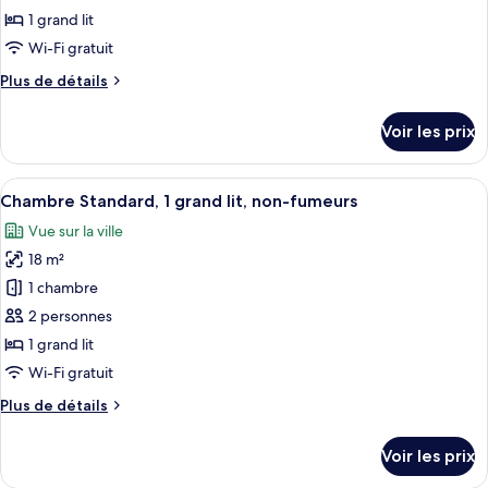
type
1 grand lit
de
Wi-Fi gratuit
chambre :
Plus
Plus de détails
Chambre
de
Double
détails
Voir les prix
Deluxe
sur
le
type
Afficher
Une chambre d’hôtel avec un grand lit,
8
de
Chambre Standard, 1 grand lit, non-fumeurs
toutes
chambre
Vue sur la ville
Chambre
les
Double
18 m²
photos
Deluxe
pour
1 chambre
ce
2 personnes
type
1 grand lit
de
Wi-Fi gratuit
chambre :
Plus
Plus de détails
Chambre
de
Standard,
détails
Voir les prix
1
sur
le