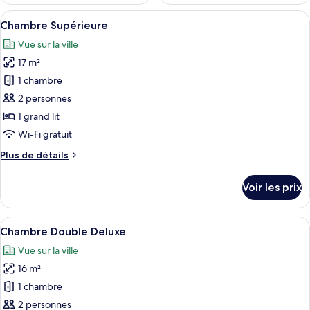
Afficher
Chambre Supérieure | Balcon
8
Chambre Supérieure
toutes
Vue sur la ville
les
17 m²
photos
pour
1 chambre
ce
2 personnes
type
1 grand lit
de
Wi-Fi gratuit
chambre :
Plus
Plus de détails
Chambre
de
Supérieure
détails
Voir les prix
sur
le
type
Afficher
Une rue animée en milieu urbain, avec
6
de
Chambre Double Deluxe
toutes
chambre
Vue sur la ville
Chambre
les
Supérieure
16 m²
photos
pour
1 chambre
ce
2 personnes