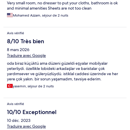
Very small room, no dresser to put your cloths, bathroom is ok
and minimal amenities Sheets are not too clean
Mohamed Azzam, séjour de 2 nuits
Avis vérifié
8/10 Très bien
8 mars 2026
Traduire avec Google
oda biraz küçüktü ama düzeni güzeldi eşyalar mobilyalar
yeterliydi. özellikle lobideki arkadaşlar ve baristalar çok
yardımsever ve güleryüzlüydü. istiklal caddesi üzerinde ve her
yere çok yakın. bir sorun yaşamadım, tavsiye ederim.
yasemin, séjour de 2 nuits
Avis vérifié
10/10 Exceptionnel
10 déc. 2023
Traduire avec Google