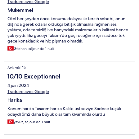
Traduire avec Google
Mükemmel
Otel her şeyden önce konumu dolayısı ile tercih sebebi, onun
dışında gerek odalar oldukça bitişik olmasına rağmen ses
yalıtımı, oda temizliği ve banyodaki malzemelerin kalitesi bence
çok iyiydi. Biz geceyi Taksim'de geçireceğimiz için sadece tek
gece konakladık ve hiç pişman olmadık.
Gökhan, séjour de 1 nuit
Avis vérifié
10/10 Exceptionnel
4 juin 2024
Traduire avec Google
Harika
Konum harika Tasarım harika Kalite üst seviye Sadece küçük
odaydı 5m2 daha büyük olsa tam kıvamında olurdu
yavuz, séjour de 1 nuit