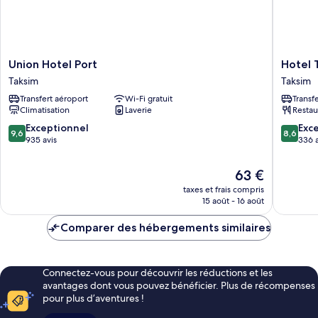
Union
Hotel
Union Hotel Port
Hotel 
Hotel
The
Taksim
Taksim
Port
Public
Transfert aéroport
Wi-Fi gratuit
Transf
Taksim
Taksim
Climatisation
Laverie
Restau
9.6
8.6
Exceptionnel
Exce
9,6
8,6
sur
sur
935 avis
336 a
10,
10,
Exceptionnel,
Excellen
Le
63 €
935 avis
336 avis
nouveau
taxes et frais compris
prix
15 août - 16 août
est
de
Comparer des hébergements similaires
63 €
Connectez-vous pour découvrir les réductions et les
avantages dont vous pouvez bénéficier. Plus de récompenses
pour plus d’aventures !