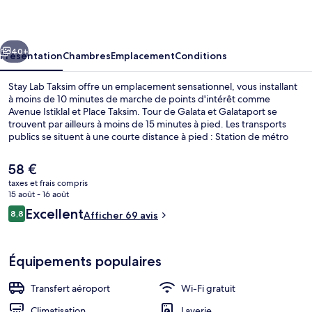
Taksim
cédent
Suivant
40+
Présentation
Chambres
Emplacement
Conditions
Stay Lab Taksim offre un emplacement sensationnel, vous installant
à moins de 10 minutes de marche de points d'intérêt comme
Avenue Istiklal et Place Taksim. Tour de Galata et Galataport se
trouvent par ailleurs à moins de 15 minutes à pied. Les transports
publics se situent à une courte distance à pied : Station de métro
Taksim est à 8 min et Station de métro Tophane, à 12 min.
Le
58 €
prix
taxes et frais compris
actuel
15 août - 16 août
Terrasse sur le toit
est
Avis
Excellent
8,8
Afficher 69 avis
de
8,8 sur 10
voyageurs
58 €.
Équipements populaires
Transfert aéroport
Wi-Fi gratuit
Climatisation
Laverie