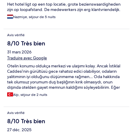
Het hotel ligt op een top locatie, grote bezienswaardigheden
zijn op loopafstand. De medewerkers zijn erg klantvriendelijk.
Nazmiye, séjour de 5 nuits
Avis vérifié
8/10 Très bien
31 mars 2026
Traduire avec Google
Otelin konumu oldukça merkezi ve ulaşımı kolay. Ancak İstiklal
Caddesi’nin gürültüsü gece rahatsız edici olabiliyor, odaların
yalıtımının iyi olduğunu düşünmeme rağmen… Oda hakkında
tek olumsuz yorumum duş başlığının kırık olmasıydı, onun
dışında otelden gayet memnun kaldığımı söyleyebilirim. Eğer
Taksim tarafında kalmayı düşünüyorsanız bu oteli gönül
Alp, séjour de 2 nuits
rahatlığıyla tercih edebilirsiniz.
Avis vérifié
8/10 Très bien
27 déc. 2025